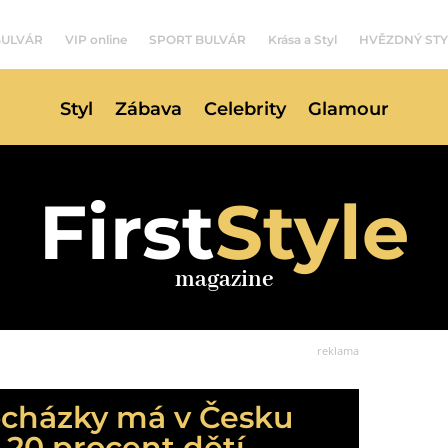
BULVÁR
VIP online
SPORT BULVÁR
Krása a Styl
HVĚZDNÝ STY
Styl
Zábava
Celebrity
Glamour
First
Style
magazine
reklama
ocházky má v Česku
20 procent dětí.