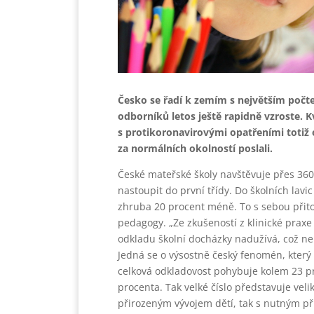
Česko se řadí k zemím s největším počte
odborníků letos ještě rapidně vzroste. Kv
s protikoronavirovými opatřeními totiž o
za normálních okolností poslali.
České mateřské školy navštěvuje přes 360 ti
nastoupit do první třídy. Do školních lavic
zhruba 20 procent méně. To s sebou přito
pedagogy. „Ze zkušeností z klinické praxe 
odkladu školní docházky nadužívá, což n
Jedná se o výsostně český fenomén, kter
celková odkladovost pohybuje kolem 23 p
procenta. Tak velké číslo představuje veliký
přirozeným vývojem dětí, tak s nutným 