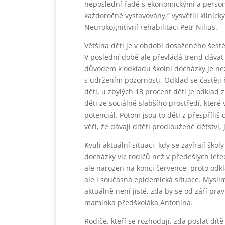
neposlední řadě s ekonomickými a personá
každoročně vystavovány,“ vysvětlil klinic
Neurokognitivní rehabilitaci Petr Nilius.
Většina dětí je v období dosaženého šesté
V poslední době ale převládá trend dávat 
důvodem k odkladu školní docházky je nez
s udržením pozornosti. Odklad se častěji 
dětí, u zbylých 18 procent dětí je odklad
děti ze sociálně slabšího prostředí, které
potenciál. Potom jsou to děti z přespříli
věří, že dávají dítěti prodloužené dětství, 
Kvůli aktuální situaci, kdy se zavírají ško
docházky víc rodičů než v předešlých letec
ale narozen na konci července, proto odk
ale i současná epidemická situace. Myslím,
aktuálně není jisté, zda by se od září pra
maminka předškoláka Antonína.
Rodiče, kteří se rozhodují, zda poslat dít