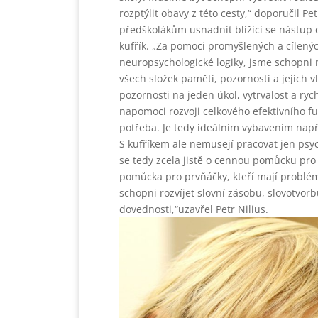
rozptýlit obavy z této cesty,“ doporučil P
předškolákům usnadnit blížící se nástup d
kufřík. „Za pomoci promyšlených a cílených
neuropsychologické logiky, jsme schopni
všech složek paměti, pozornosti a jejich v
pozornosti na jeden úkol, vytrvalost a ryc
napomoci rozvoji celkového efektivního fun
potřeba. Je tedy ideálním vybavením např
S kufříkem ale nemusejí pracovat jen psyc
se tedy zcela jistě o cennou pomůcku pro 
pomůcka pro prvňáčky, kteří mají problém
schopni rozvíjet slovní zásobu, slovotvor
dovednosti,“uzavřel Petr Nilius.