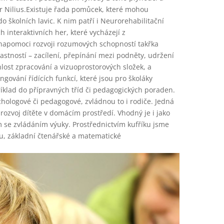
etr Nilius.Existuje řada pomůcek, které mohou
o školních lavic. K nim patří i Neurorehabilitační
 interaktivních her, které vycházejí z
 napomoci rozvoji rozumových schopností takřka
lastností – zacílení, přepínání mezi podněty, udržení
hlost zpracování a vizuoprostorových složek, a
gování řídících funkcí, které jsou pro školáky
íklad do přípravných tříd či pedagogických poraden.
hologové či pedagogové, zvládnou to i rodiče. Jedná
rozvoj dítěte v domácím prostředí. Vhodný je i jako
 se zvládáním výuky. Prostřednictvím kufříku jsme
bu, základní čtenářské a matematické