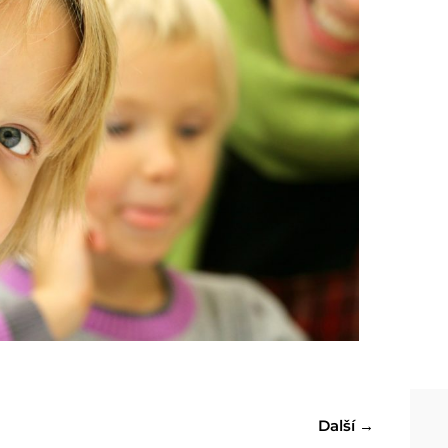
Další
→