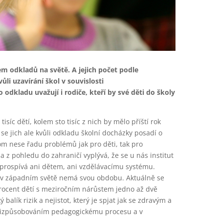
m odkladů na světě. A jejich počet podle
ůli uzavírání škol v souvislosti
 odkladu uvažují i rodiče, kteří by své děti do školy
síc dětí, kolem sto tisíc z nich by mělo příští rok
 se jich ale kvůli odkladu školní docházky posadí o
m nese řadu problémů jak pro děti, tak pro
a z pohledu do zahraničí vyplývá, že se u nás institut
eprospívá ani dětem, ani vzdělávacímu systému.
ý v západním světě nemá svou obdobu. Aktuálně se
rocent dětí s meziročním nárůstem jedno až dvě
 balík rizik a nejistot, který je spjat jak se zdravým a
přizpůsobováním pedagogickému procesu a v