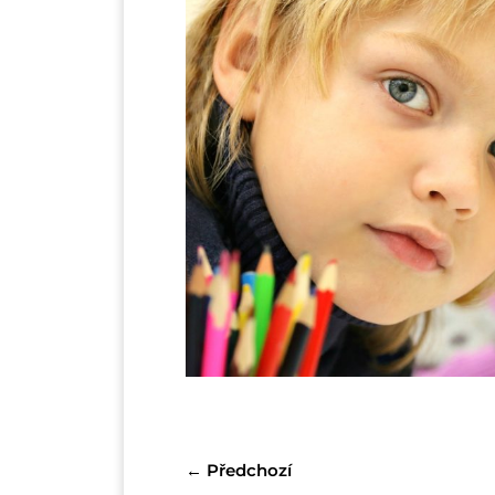
←
Předchozí