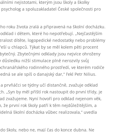
lními nejistotami, kterým jsou školy a školky
ký psycholog a spoluzakladatel České společnosti pro
ho roku života zralá a připravená na školní docházku.
odklad i dětem, které ho nepotřebují. „Nejčastějším
ralost dítěte, logopedické nedostatky nebo problémy
řeší u chlapců. Týkat by se měl kolem pěti procent
 zbytečný. Zbytečnými odklady jsou nejvíce ohroženy
 v důsledku nižší stimulace plně nerozvily svůj
š ochranářského rodinného prostředí, ve kterém rodiče
jedná se ale spíš o danajský dar,“ řekl Petr Nilius.
ly a prvňáčci se týdny učí distančně, zvažuje odklad
h. „Syn by měl příští rok nastoupit do první třídy, je
lad zvažujeme. Nyní hovoří pro odklad nejenom věk,
 že první rok školy patří k těm nejdůležitějším, a
videlná školní docházka vůbec realizovala,“ uvedla
ě do školy, nebo ne, mají čas do konce dubna. Ne