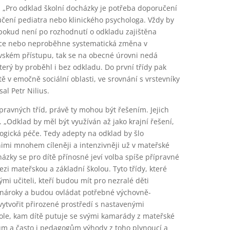
í. „Pro odklad školní docházky je potřeba doporučení
čení pediatra nebo klinického psychologa. Vždy by
pokud není po rozhodnutí o odkladu zajištěna
ence nebo neproběhne systematická změna v
ském přístupu, tak se na obecné úrovni nedá
který by proběhl i bez odkladu. Do první třídy pak
tě v emočně sociální oblasti, ve srovnání s vrstevníky
al Petr Nilius.
pravných tříd, právě ty mohou být řešením. Jejich
ý. „Odklad by měl být využíván až jako krajní řešení,
gická péče. Tedy adepty na odklad by šlo
nimi mnohem cíleněji a intenzivněji už v mateřské
házky se pro dítě přínosné jeví volba spíše přípravné
ezi mateřskou a základní školou. Tyto třídy, které
i učiteli, kteří budou mít pro nezralé děti
nároky a budou ovládat potřebné výchovně-
vytvořit přirozené prostředí s nastavenými
le, kam dítě putuje se svými kamarády z mateřské
čům a často i pedagogům výhody z toho plynoucí a