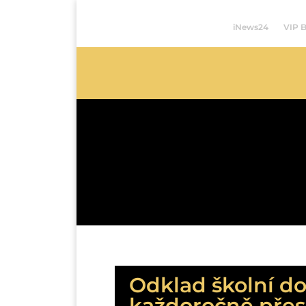
iNews24
VIP 
Odklad školní d
každoročně přes 