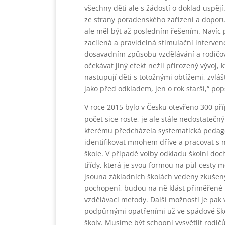
všechny děti ale s žádostí o doklad uspěj
ze strany poradenského zařízení a doporu
ale měl být až posledním řešením. Navíc 
zacílená a pravidelná stimulační interv
dosavadním způsobu vzdělávání a rodičov
očekávat jiný efekt nežli přirozený vývoj, 
nastupují děti s totožnými obtížemi, zvláš
jako před odkladem, jen o rok starší,“ pops
V roce 2015 bylo v Česku otevřeno 300 pří
počet sice roste, je ale stále nedostatečn
kterému předcházela systematická pedago
identifikovat mnohem dříve a pracovat s 
škole. V případě volby odkladu školní doc
třídy, která je svou formou na půl cesty m
jsouna základních školách vedeny zkušeným
pochopení, budou na ně klást přiměřené 
vzdělávací metody. Další možností je pak 
podpůrnými opatřeními už ve spádové ško
školy. Musíme být schopni vysvětlit rodi