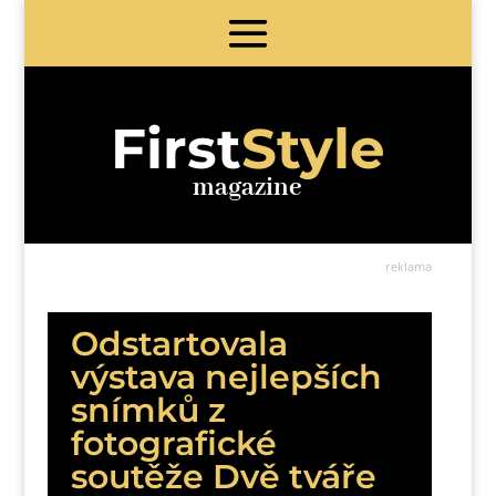
First
Style
magazine
reklama
Odstartovala
výstava nejlepších
snímků z
fotografické
soutěže Dvě tváře