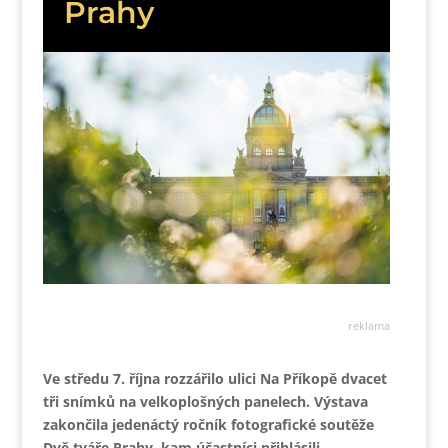
Prahy
reklama
Ve středu 7. října rozzářilo ulici Na Příkopě dvacet
tři snímků na velkoplošných panelech. Výstava
zakončila jedenáctý ročník fotografické soutěže
Dvě tváře Prahy, kam účastníci přihlásili