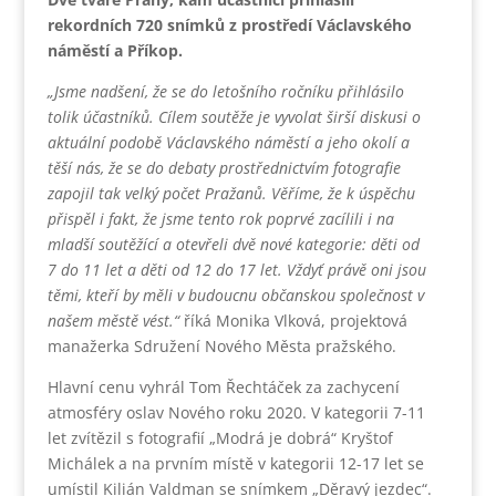
rekordních 720 snímků z prostředí Václavského
náměstí a Příkop.
„Jsme nadšení, že se do letošního ročníku přihlásilo
tolik účastníků.
Cílem soutěže je vyvolat širší diskusi o
aktuální podobě Václavského náměstí a jeho okolí a
těší nás, že se do debaty prostřednictvím fotografie
zapojil tak velký počet Pražanů. Věříme, že k úspěchu
přispěl i fakt, že jsme tento rok poprvé zacílili i na
mladší soutěžící a otevřeli dvě nové kategorie: děti od
7 do 11 let a děti od 12 do 17 let. Vždyť právě oni jsou
těmi, kteří by měli v budoucnu občanskou společnost v
našem městě vést.“
říká Monika Vlková, projektová
manažerka Sdružení Nového Města pražského.
Hlavní cenu vyhrál Tom Řechtáček za zachycení
atmosféry oslav Nového roku 2020. V kategorii 7-11
let zvítězil s fotografií „Modrá je dobrá“ Kryštof
Michálek a na prvním místě v kategorii 12-17 let se
umístil Kilián Valdman se snímkem „Děravý jezdec“.