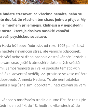
se budete stresovat, co všechno nemáte, nebo se
e doufat, že všechen ten chaos jednou přejde. My
 je mnohem příjemnější, klidnější a v neposlední
je místo, které je doslova nasáklé vánoční
 vaši psychickou soustavu.
ava Havla leží obec Dobrovíz, od roku 1995 památková
m najdete nevánoční stres, ale vánoční odpočinek.
h věcí nebo si třeba ozdobit vlastní vánoční ozdobu.
 co vám snad ještě k atmosféře dokonalých svátků
mi. Samozřejmostí je i velká spousta tematických
spělé (3. adventní neděli). 22. prosince se zase můžete
v doprovodu Ahmeda Hedara. To ale není zdaleka
tánků s nejrůznějšími dobrotami, nad kterými se vám
 Vánoce s množstvím tradic a nutno říct, že to tu jde
ední den od 14. do 18. hodin, o víkendech až do