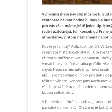
V prosinci máte několik možností. Buď 
zahrabete někam hodně hluboko a budet
pro vás však máme ještě jeden tip, který
řadě i užitečnější. Jen kousek od Prahy 
atmosférou, přitom neznamená nápor na
Kdeže je ten ráj? V blízkosti Letiště Václ
rezervace historických statků. A právě ta
Přitom si můžete nakoupit spoustu skvělýc
V malebné vesničce zkrátka pořídíte vše,
chybí. Nebo se necháte inspirovat ostatní
akcí, jako například dílničky pro děti i do
těšit na vánoční koncert Jany Karfusové 
všechno! Určitě tu totiž najdete mnoho s
budou sbíhat sliny.
V Dobrovízi se zkrátka potkávají „moderní“
parádně dohromady. Otevřeno je každý vš