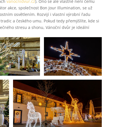
kách
vanocnidvur.cz
). Ono se ale vlastně není čemu
zátor akce, společnost Bon Jour Illumination, se už
stním osvětlením. Rozvijí i vlastní výrobní řadu
radic a českého umu. Pokud tedy přemýšlíte, kde si
ečného stresu a shonu, Vánoční dvůr je ideální