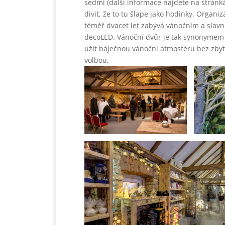
sedmi (další informace najdete na strán
divit, že to tu šlape jako hodinky. Organi
téměř dvacet let zabývá vánočním a slavno
decoLED. Vánoční dvůr je tak synonymem t
užít báječnou vánoční atmosféru bez zbyt
volbou.