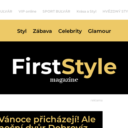
BULVÁR
VIP online
SPORT BULVÁR
Krása a Styl
HVĚZDNÝ STY
Styl
Zábava
Celebrity
Glamour
First
Style
magazine
reklama
Vánoce přicházejí! Ale
ánoční dvůr Dobrovíz