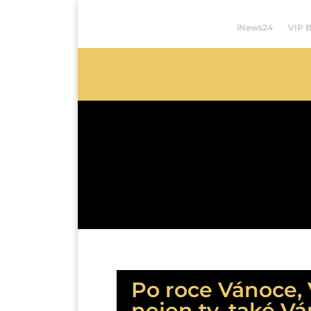
iNews24
VIP 
Po roce Vánoce, 
nejen ty, také V