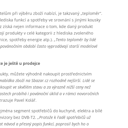
telům při výběru zboží nabízí, je takzvaný „teploměr“.
lediska funkcí a spotřeby ve srovnání s jinými kousky
.cz získá nejen informace o tom, kde daný produkt
stojí produkty v celé kategorii z hlediska zvoleného
ice, spotřeby energie atp.).
„Tento teploměr by lidé
 v povánočním období často vyprodávají starší modelové
e je ještě u prodejce
dukty, můžete výhodně nakoupit prostřednictvím
nabídka zboží na Sbazar.cz rozhodně nejširší. Lidé se
koupit ve skvělém stavu a za výrazně nižší ceny než
ostech probíhá i povánoční úklid a v rámci novoročních
razuje Pavel Kolář.
ejména segment spotřebičů do kuchyně, elektra a bílé
levizory bez DVB-T2.
„Protože k řadě spotřebičů už
t návod a přesný popis funkcí, poprosil bych ho o