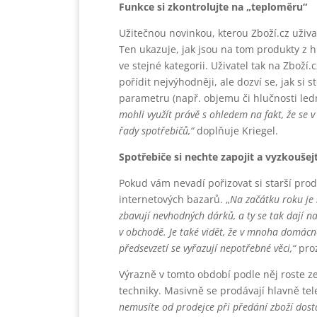
Funkce si zkontrolujte na „teploměru“
Užitečnou novinkou, kterou Zboží.cz uživa
Ten ukazuje, jak jsou na tom produkty z h
ve stejné kategorii. Uživatel tak na Zboží
pořídit nejvýhodněji, ale dozví se, jak si 
parametru (např. objemu či hlučnosti ledn
mohli využít právě s ohledem na fakt, že se
řady spotřebičů,“
doplňuje Kriegel.
Spotřebiče si nechte zapojit a vyzkoušejt
Pokud vám nevadí pořizovat si starší pro
internetových bazarů. „
Na začátku roku je 
zbavují nevhodných dárků, a ty se tak dají na
v obchodě. Je také vidět, že v mnoha domácn
předsevzetí se vyřazují nepotřebné věci,“
proz
Výrazně v tomto období podle něj roste z
techniky. Masivně se prodávají hlavně te
nemusíte od prodejce při předání zboží dosta