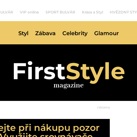
BULVÁR
VIP online
SPORT BULVÁR
Krása a Styl
HVĚZDNÝ STY
Styl
Zábava
Celebrity
Glamour
First
Style
magazine
reklama
ejte při nákupu pozor
 Využijte srovnávače