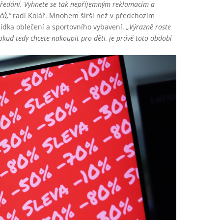
 předání. Vyhnete se tak nepříjemným reklamacím a
čů,“
radí Kolář. Mnohem širší než v předchozím
bídka oblečení a sportovního vybavení.
„Výrazně roste
kud tedy chcete nakoupit pro děti, je právě toto období