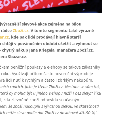
jvýraznější slevové akce zejména na bílou
o rádce
Zboží.cz
. V tomto segmentu také výrazně
ar.cz
, kde pak lidé prodávají hlavně starší
 chtějí v povánočním období ušetřit a vyhnout se
 chytrý nákup Jana Kriegela, manažera Zboží.cz,
era Sbazar.cz
.
čkem peněžní poukazy a e-shopy se takové zákazníky
e roku. Využívají přitom často novoroční výprodeje
á lidi nutí k rychlým a často i zbrklým nákupům.
pních rádcích, jako je třeba Zboží.cz. Nestane se vám tak,
terá by mohla být u jiného e-shopu nižší i bez slevy,“
říká
stit, zda zlevněné zboží odpovídá současným
em, že zboží nakoupili s výraznou slevou, ve skutečnosti
nich může sleva podle dat Zboží.cz dosahovat 40–50 %,“