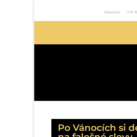
iNews24
VIP 
Po Vánocích si d
na falešné slevy.