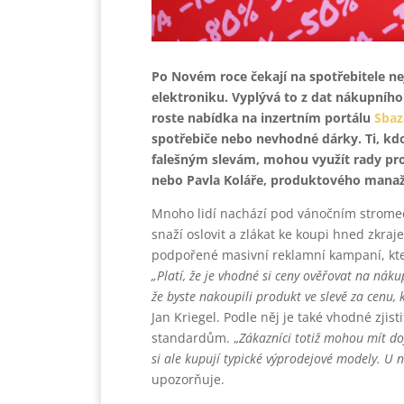
Po Novém roce čekají na spotřebitele ne
elektroniku. Vyplývá to z dat nákupníh
roste nabídka na inzertním portálu
Sbaz
spotřebiče nebo nevhodné dárky. Ti, kdo
falešným slevám, mohou využít rady pro
nebo Pavla Koláře, produktového manaž
Mnoho lidí nachází pod vánočním strome
snaží oslovit a zlákat ke koupi hned zkraj
podpořené masivní reklamní kampaní, kter
„Platí, že je vhodné si ceny ověřovat na náku
že byste nakoupili produkt ve slevě za cenu, k
Jan Kriegel. Podle něj je také vhodné zji
standardům. „
Zákazníci totiž mohou mít doj
si ale kupují typické výprodejové modely. U 
upozorňuje.