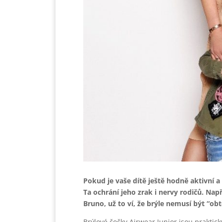
Pokud je vaše dítě ještě hodně aktivní a 
Ta ochrání jeho zrak i nervy rodičů. Nap
Bruno, už to ví, že brýle nemusí být “obtě
Brýlové čočky Airwear Junior jsou praktick