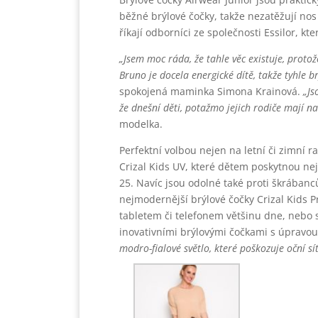
běžné brýlové čočky, takže nezatěžují nos 
říkají odborníci ze společnosti Essilor, kte
„Jsem moc ráda, že tahle věc existuje, protože
Bruno je docela energické dítě, takže tyhle b
spokojená maminka Simona Krainová.
„Js
že dnešní děti, potaž
mo jejich rodiče mají na
modelka.
Perfektní volbou nejen na letní či zimní 
Crizal Kids UV, které dětem poskytnou ne
25. Navíc jsou odolné také proti škrábanc
nejmodernější brýlové čočky Crizal Kids Pr
tabletem či telefonem většinu dne, nebo s
inovativními brýlovými čočkami s úpravou 
modro-fialové světlo, které poškozuje oční sít