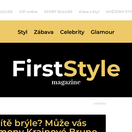
BULVÁR
VIP online
SPORT BULVÁR
Krása a Styl
HVĚZDNÝ STY
Styl
Zábava
Celebrity
Glamour
First
Style
magazine
reklama
ítě brýle? Může vás
Simony Krainové Bruno