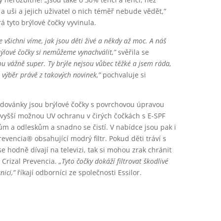
a uši a jejich uživatel o nich téměř nebude vědět,”
rá tyto brýlové čočky vyvinula.
 všichni víme, jak jsou děti živé
a někdy až moc. A náš
rýlové čočky
si nemůžeme vynachválit,”
svěřila se
ou vážně super. Ty brýle nejsou vůbec těžké a jsem ráda,
 výběr právě z takových novinek,”
pochvaluje si
radovánky jsou brýlové čočky s povrchovou úpravou
jvyšší možnou UV ochranu v čirých čočkách s E-SPF
ům a odleskům a snadno se čistí. V nabídce jsou pak i
evencia® obsahující modrý filtr. Pokud děti tráví s
e hodně dívají na televizi, tak si mohou zrak chránit
Crizal Prevencia.
„Tyto čočky dokáží filtrovat škodlivé
nici,”
říkají odborníci ze společnosti Essilor.