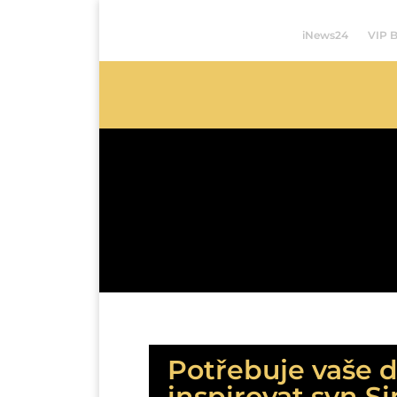
iNews24
VIP 
Potřebuje vaše d
inspirovat syn 