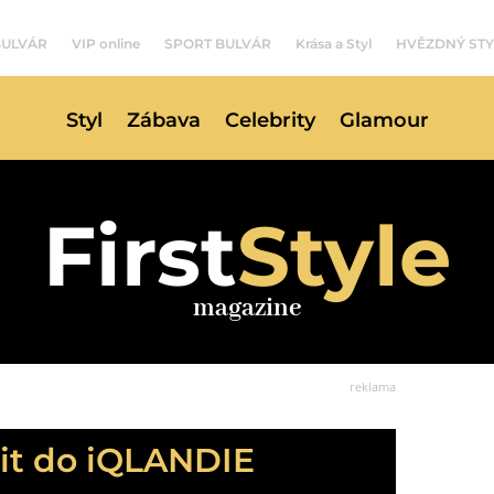
BULVÁR
VIP online
SPORT BULVÁR
Krása a Styl
HVĚZDNÝ STY
Styl
Zábava
Celebrity
Glamour
First
Style
magazine
reklama
dit do iQLANDIE