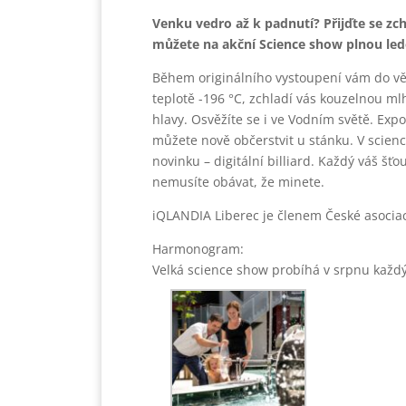
Venku vedro až k padnutí? Přijďte se zchl
můžete na akční Science show plnou le
Během originálního vystoupení vám do věd
teplotě -196 °C, zchladí vás kouzelnou m
hlavy. Osvěžíte se i ve Vodním světě. Expo
můžete nově občerstvit u stánku. V scienc
novinku – digitální billiard. Každý váš š
nemusíte obávat, že minete.
iQLANDIA Liberec je členem České asociac
Harmonogram:
Velká science show probíhá v srpnu každý