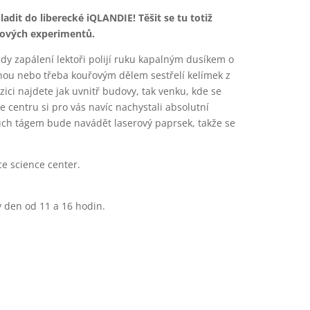
adit do liberecké iQLANDIE! Těšit se tu totiž
dových experimentů.
y zapálení lektoři polijí ruku kapalným dusíkem o
lhou nebo třeba kouřovým dělem sestřelí kelímek z
zici najdete jak uvnitř budovy, tak venku, kde se
e centru si pro vás navíc nachystali absolutní
ťouch tágem bude navádět laserový paprsek, takže se
e science center.
 den od 11 a 16 hodin.