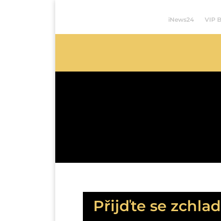
iNews24
VIP 
Přijďte se zchla