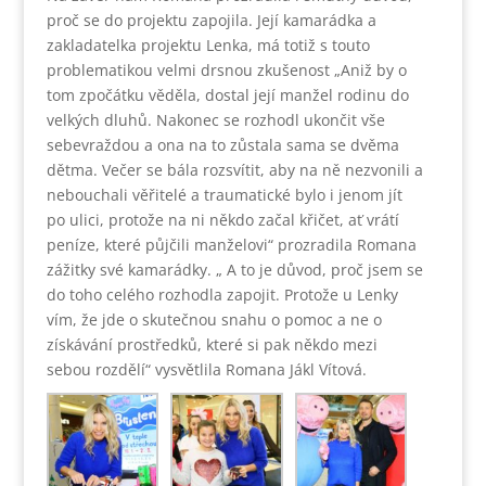
proč se do projektu zapojila. Její kamarádka a
zakladatelka projektu Lenka, má totiž s touto
problematikou velmi drsnou zkušenost „Aniž by o
tom zpočátku věděla, dostal její manžel rodinu do
velkých dluhů. Nakonec se rozhodl ukončit vše
sebevraždou a ona na to zůstala sama se dvěma
dětma. Večer se bála rozsvítit, aby na ně nezvonili a
nebouchali věřitelé a traumatické bylo i jenom jít
po ulici, protože na ni někdo začal křičet, ať vrátí
peníze, které půjčili manželovi“ prozradila Romana
zážitky své kamarádky. „ A to je důvod, proč jsem se
do toho celého rozhodla zapojit. Protože u Lenky
vím, že jde o skutečnou snahu o pomoc a ne o
získávání prostředků, které si pak někdo mezi
sebou rozdělí“ vysvětlila Romana Jákl Vítová.