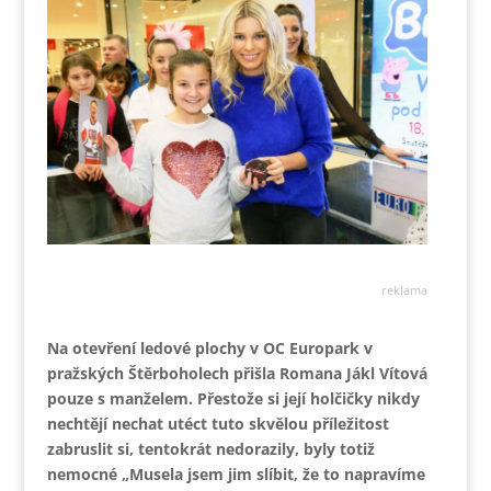
reklama
Na otevření ledové plochy v OC Europark v
pražských Štěrboholech přišla Romana Jákl Vítová
pouze s manželem. Přestože si její holčičky nikdy
nechtějí nechat utéct tuto skvělou příležitost
zabruslit si, tentokrát nedorazily, byly totiž
nemocné „Musela jsem jim slíbit, že to napravíme