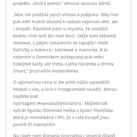
projektu „Vostrá pomoc“ věnoval spoustu dárků.
„Moc mě potěšila jejich vřelost a podpora. Díky nim
pak měli hodně důvodů k radosti nejenom děti, ale
i dospělí. Původně jsem si myslela, že soutěžit
budou chtít spíš jen malí kluci, takže bylo zábavné
sledovat, s jakým nasazením se zapojily i malé
holčičky a dokonce i tatínkové a maminky. A to
nejenom o Dominikem podepsaný puk nebo
hokejové karty, ale třeba o jeho náramky a drinky
Smart,“ prozradila moderátorka.
O výjimečnou cenu si ale ještě může zasoutěžit
kdokoli z vás, a sice v instagramové soutěži, kterou
najdete pod
hashtagem #namalujDominátora. Můžete tak
vyhrát figurku Dominika Haška s kývací hlavičkou,
která je mimořádná i tím, že v celé Evropě jsou
pouhé tři exempláře.
Na závěr nám Romana prozradila i smutný důvod,