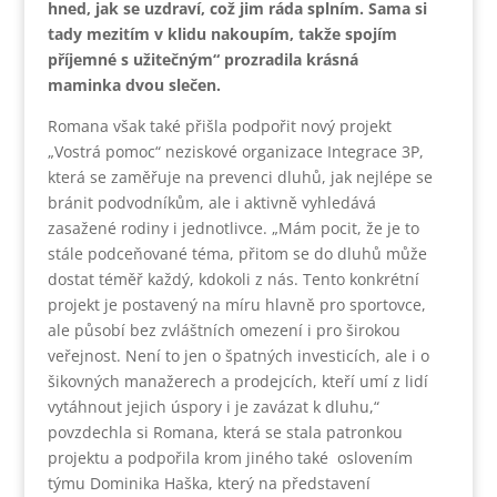
hned, jak se uzdraví, což jim ráda splním. Sama si
tady mezitím v klidu nakoupím, takže spojím
příjemné s užitečným“ prozradila krásná
maminka dvou slečen.
Romana však také přišla podpořit nový projekt
„Vostrá pomoc“ neziskové organizace Integrace 3P,
která se zaměřuje na prevenci dluhů, jak nejlépe se
bránit podvodníkům, ale i aktivně vyhledává
zasažené rodiny i jednotlivce. „Mám pocit, že je to
stále podceňované téma, přitom se do dluhů může
dostat téměř každý, kdokoli z nás. Tento konkrétní
projekt je postavený na míru hlavně pro sportovce,
ale působí bez zvláštních omezení i pro širokou
veřejnost. Není to jen o špatných investicích, ale i o
šikovných manažerech a prodejcích, kteří umí z lidí
vytáhnout jejich úspory i je zavázat k dluhu,“
povzdechla si Romana, která se stala patronkou
projektu a podpořila krom jiného také oslovením
týmu Dominika Haška, který na představení