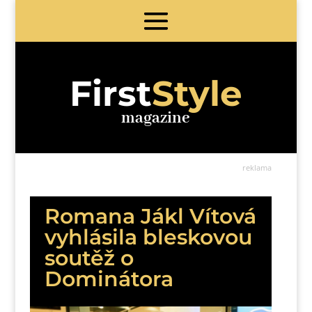
First
Style
magazine
reklama
Romana Jákl Vítová
vyhlásila bleskovou
soutěž o
Dominátora