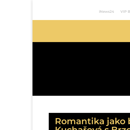
iNews24
VIP 
Romantika jako b
Kuchařová s Br