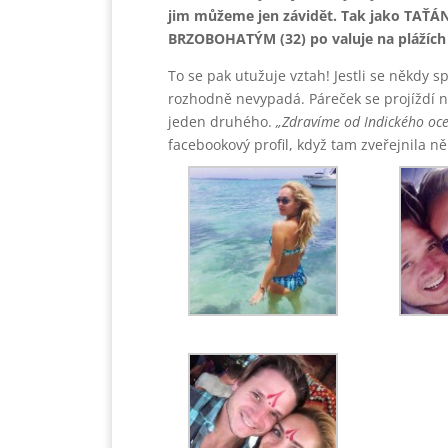
jim můžeme jen závidět. Tak jako TAŤÁ
BRZOBOHATÝM (32) po valuje na plážích
To se pak utužuje vztah! Jestli se někdy s
rozhodně nevypadá. Páreček se projíždí na
jeden druhého.
„Zdravíme od Indického oce
facebookový profil, když tam zveřejnila něko