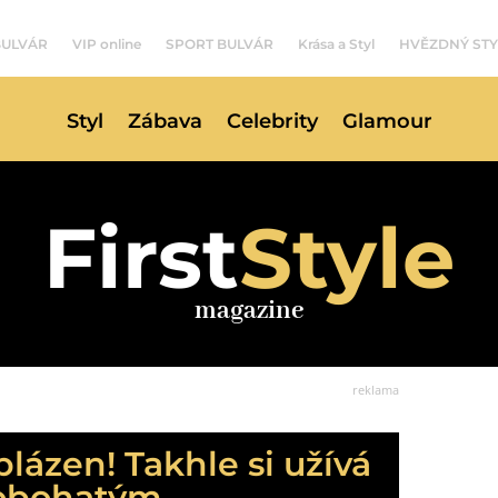
BULVÁR
VIP online
SPORT BULVÁR
Krása a Styl
HVĚZDNÝ STY
Styl
Zábava
Celebrity
Glamour
First
Style
magazine
reklama
lázen! Takhle si užívá
zobohatým