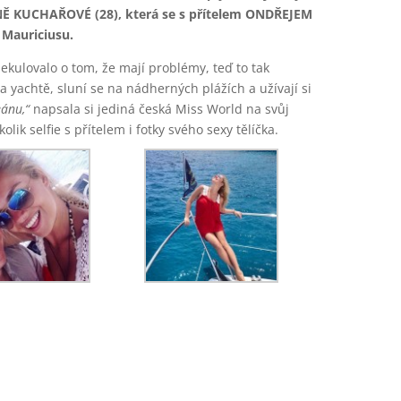
NĚ KUCHAŘOVÉ (28), která se s přítelem ONDŘEJEM
 Mauriciusu.
pekulovalo o tom, že mají problémy, teď to tak
 yachtě, sluní se na nádherných plážích a užívají si
ánu,“
napsala si jediná česká Miss World na svůj
lik selfie s přítelem i fotky svého sexy tělíčka.