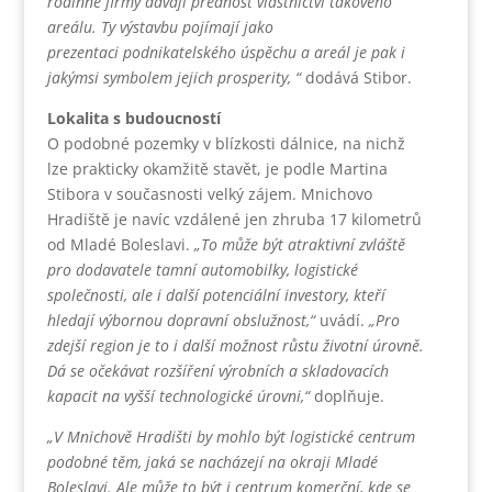
rodinné firmy dávají přednost vlastnictví takového
areálu. Ty výstavbu pojímají jako
prezentaci podnikatelského úspěchu a areál je pak i
jakýmsi symbolem jejich prosperity, “
dodává Stibor.
Lokalita s budoucností
O podobné pozemky v blízkosti dálnice, na nichž
lze prakticky okamžitě stavět, je podle Martina
Stibora v současnosti velký zájem. Mnichovo
Hradiště je navíc vzdálené jen zhruba 17 kilometrů
od Mladé Boleslavi.
„To může být atraktivní zvláště
pro dodavatele tamní automobilky, logistické
společnosti, ale i další potenciální investory, kteří
hledají výbornou dopravní obslužnost,“
uvádí.
„Pro
zdejší region je to i další možnost růstu životní úrovně.
Dá se očekávat rozšíření výrobních a skladovacích
kapacit na vyšší technologické úrovni,“
doplňuje.
„V Mnichově Hradišti by mohlo být logistické centrum
podobné těm, jaká se nacházejí na okraji Mladé
Boleslavi. Ale může to být i centrum komerční, kde se