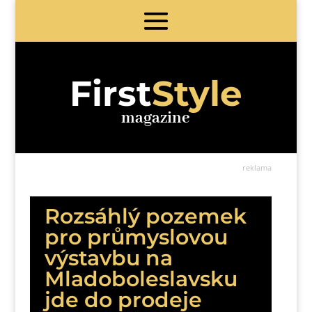
First
Style
magazine
reklama
Rozsáhlý pozemek
pro průmyslovou
výstavbu na
Mladoboleslavsku
jde do prodeje