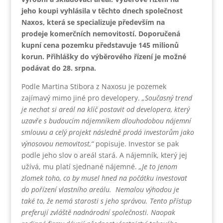
jeho koupi vyhlásila v těchto dnech společnost
Naxos, která se specializuje především na
prodeje komerčních nemovitostí. Doporučená
kupní cena pozemku představuje 145 milionů
korun. Přihlášky do výběrového řízení je možné
podávat do 28. srpna.
Podle Martina Stibora z Naxosu je pozemek
zajímavý mimo jiné pro developery.
„Současný trend
je nechat si areál na klíč postavit od developera, který
uzavře s budoucím nájemníkem dlouhodobou nájemní
smlouvu a celý projekt následně prodá investorům jako
výnosovou nemovitost,“
popisuje. Investor se pak
podle jeho slov o areál stará. A nájemník, který jej
užívá, mu platí sjednané nájemné.
„Je to jenom
zlomek toho, co by musel hned na počátku investovat
do pořízení vlastního areálu. Nemalou výhodou je
také to, že nemá starosti s jeho správou. Tento přístup
preferují zvláště nadnárodní společnosti. Naopak