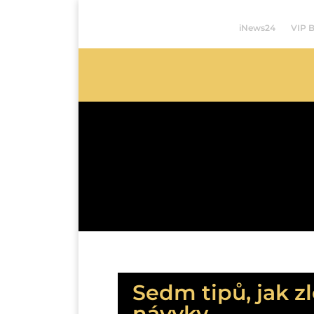
iNews24
VIP 
Sedm tipů, jak zl
návyky