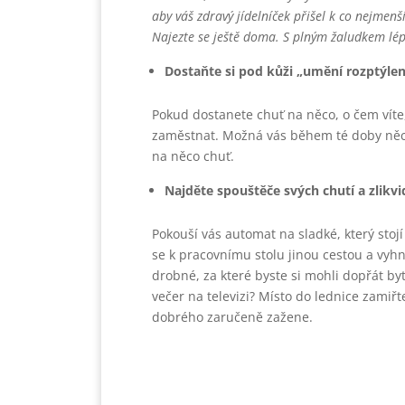
aby váš zdravý jídelníček přišel k co nejmenš
Najezte se ještě doma. S plným žaludkem lé
Dostaňte si pod kůži „umění rozptýlen
Pokud dostanete chuť na něco, o čem víte,
zaměstnat. Možná vás během té doby něco
na něco chuť.
Najděte spouštěče svých chutí a zlikvi
Pokouší vás automat na sladké, který stojí
se k pracovnímu stolu jinou cestou a vy
drobné, za které byste si mohli dopřát b
večer na televizi? Místo do lednice zamiřt
dobrého zaručeně zažene.