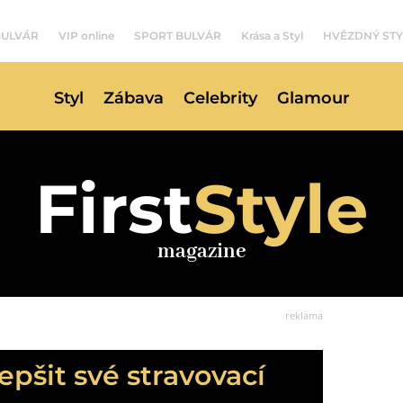
BULVÁR
VIP online
SPORT BULVÁR
Krása a Styl
HVĚZDNÝ STY
Styl
Zábava
Celebrity
Glamour
First
Style
magazine
reklama
epšit své stravovací