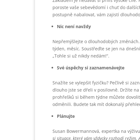
Základem je nedávat si příliš vysoké cíl
poroste vaše sebevědomí i chuť do dalšíc
postupně nabalovat, vám zajistí dlouhodobě
Nic není navždy
Nepřemýšlejte o dlouhodobých změnách. 
týden, měsíc. Soustřeďte se jen na dnešní 
„Tohle si už nikdy nedám!“.
Své úspěchy si zaznamenávejte
Snažíte se vylepšit fyzičku? Pečlivě si zaz
dlouho jste se dřeli v posilovně. Držíte na
prohřešků si během týdne můžete dovolit a 
odměnili. Budete tak mít dokonalý přehl
Plánujte
Susan Bowermannová, expertka na výživu 
si situace, které vám vždycky rozhodí režim. 