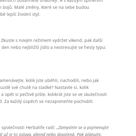
e. Menších dosáhnete snadněji. A s každým splněním
h bojů. Malé změny, které se na sebe budou
 lepší životní styl.
Zkuste s novým režimem vydržet víkend, pak další
den nebo nejbližší jídlo a nestresujte se hesly typu:
namenávejte, kolik jste uběhli, nachodili, nebo jak
 uzdě své chutě na sladké? Nastavte si, kolik
opět si pečlivě pište, kolikrát jste se ve skutečnosti
ed. Za každý úspěch se nezapomeňte pochválit.
společnosti Herbalife radí
: „Zamyslete se a pojmenujte
Ať už je to oslava, víkend nebo dovolená. Pak plánujte,