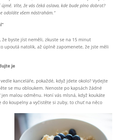
í újmě. Víte, že vás čeká oslava, kde bude plno dobrot?
pe odoláte všem nástrahám.“
í“
 že byste jíst neměli, zkuste se na 15 minut
 upoutá natolik, až úplně zapomenete, že jste měli
dujte je
 vedle kanceláře, pokaždé, když jdete okolo? Vydejte
hněte se mu obloukem. Nenoste po kapsách žádné
yť jen malou odměnu. Honí vás mlsná, když koukáte
e do koupelny a vyčistěte si zuby, to chuť na něco