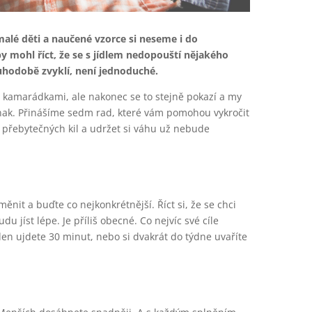
malé děti a naučené vzorce si neseme i do
y mohl říct, že se s jídlem nedopouští nějakého
uhodobě zvyklí, není jednoduché.
 kamarádkami, ale nakonec se to stejně pokazí a my
jinak. Přinášíme sedm rad, které vám pomohou vykročit
e přebytečných kil a udržet si váhu už nebude
ěnit a buďte co nejkonkrétnější. Říct si, že se chci
du jíst lépe. Je příliš obecné. Co nejvíc své cíle
ý den ujdete 30 minut, nebo si dvakrát do týdne uvaříte