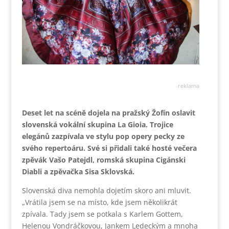
reklama
Deset let na scéně dojela na pražský Žofín oslavit
slovenská vokální skupina La Gioia. Trojice
elegánů zazpívala ve stylu pop opery pecky ze
svého repertoáru. Své si přidali také hosté večera
zpěvák Vašo Patejdl, romská skupina Cigánski
Diabli a zpěvačka Sisa Sklovská.
Slovenská diva nemohla dojetím skoro ani mluvit.
„Vrátila jsem se na místo, kde jsem několikrát
zpívala. Tady jsem se potkala s Karlem Gottem,
Helenou Vondráčkovou, Jankem Ledeckým a mnoha