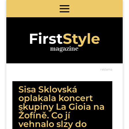
First
Style
magazine
reklama
Sisa Sklovská
oplakala koncert
skupiny La Gioia na
Žofíně. Co jí
vehnalo slzy do