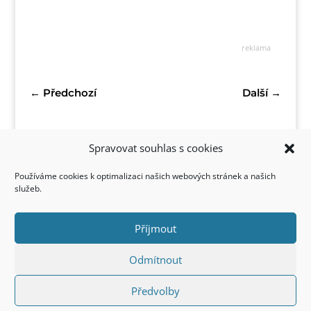
reklama
←
Předchozí
Další
→
Spravovat souhlas s cookies
Používáme cookies k optimalizaci našich webových stránek a našich
služeb.
Příjmout
Kontakt
Odmítnout
Předvolby
Copyright © 2022 FirstStyle, All Rights Reserved