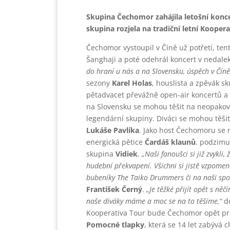
Skupina Čechomor zahájila letošní konce
skupina rozjela na tradiční letní Koopera
Čechomor vystoupil v Číně už potřetí, ten
Šanghaji a poté odehrál koncert v neda
do hraní u nás a na Slovensku, úspěch v Číně
sezony
Karel Holas
, houslista a zpěvák 
pětadvacet převážně open-air koncertů a t
na Slovensku se mohou těšit na neopakova
legendární skupiny. Diváci se mohou těši
Lukáše Pavlíka
. Jako host Čechomoru se 
energická pětice
Čardáš klaunů
. podzimu
skupina
Vidiek
.
„
Naši fanoušci si již zvykli
hudební překvapení. Všichni si jistě vzpome
bubeníky The Taiko Drummers či na naši spo
František Černý
.
„Je těžké přijít opět s něč
naše diváky máme a moc se na to těšíme,“
d
Kooperativa Tour bude Čechomor opět pr
Pomocné tlapky
, která se 14 let zabývá