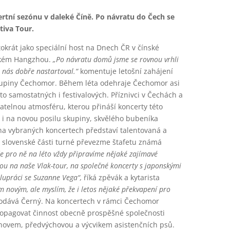
rtní sezónu v daleké Číně. Po návratu do Čech se
tiva Tour.
tokrát jako speciální host na Dnech ČR v čínské
lekém Hangzhou.
„Po návratu domů jsme se rovnou vrhli
 nás dobře nastartoval.“
komentuje letošní zahájení
skupiny Čechomor. Během léta odehraje Čechomor asi
o samostatných i festivalových. Příznivci v Čechách a
telnou atmosféru, kterou přináší koncerty této
t i na novou posilu skupiny, skvělého bubeníka
na vybraných koncertech představí talentovaná a
 slovenské části turné převezme štafetu známá
, že pro ně na léto vždy připravíme nějaké zajímavé
nou na naše Vlak-tour, na společné koncerty s japonskými
lupráci se Suzanne Vega“,
říká zpěvák a kytarista
ím novým, ale myslím, že i letos nějaké překvapení pro
odává Černý. Na koncertech v rámci Čechomor
opagovat činnost obecně prospěšné společnosti
 chovem, předvýchovou a výcvikem asistenčních psů.