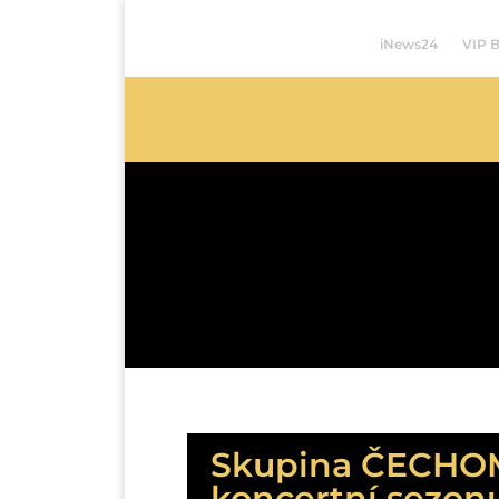
iNews24
VIP 
Skupina ČECHOMO
koncertní sezon