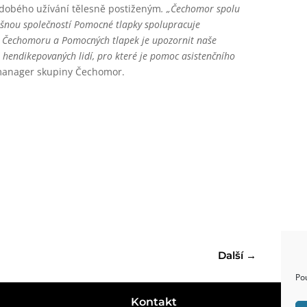
dobého užívání tělesně postiženým
. „Čechomor spolu
ěšnou společností Pomocné tlapky spolupracuje
ní Čechomoru a Pomocných tlapek je upozornit naše
 hendikepovaných lidí, pro které je pomoc asistenčního
 manager skupiny Čechomor.
Další
→
Po
Kontakt