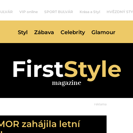
BULVÁR
VIP online
SPORT BULVÁR
Krása a Styl
HVĚZDNÝ STY
Styl
Zábava
Celebrity
Glamour
First
Style
magazine
reklama
R zahájila letní
u