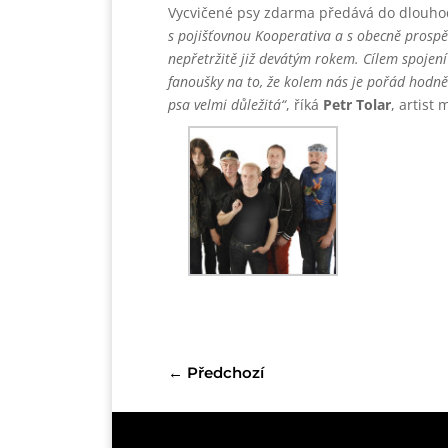
Vycvičené psy zdarma předává do dlouho
s pojišťovnou Kooperativa a s obecně prosp
nepřetržitě již devátým rokem. Cílem spoje
fanoušky na to, že kolem nás je pořád hodně
psa velmi důležitá“
, říká
Petr Tolar
, artist
←
Předchozí