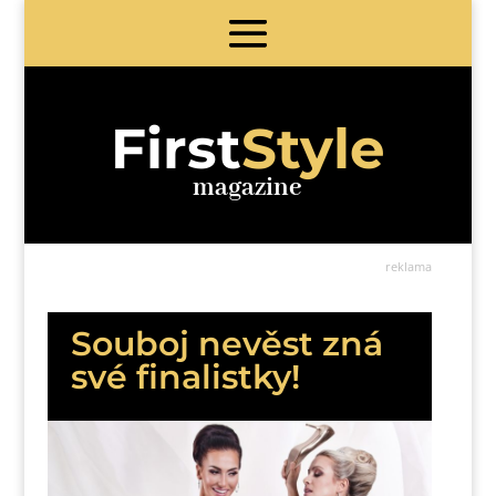
First
Style
magazine
reklama
Souboj nevěst zná
své finalistky!