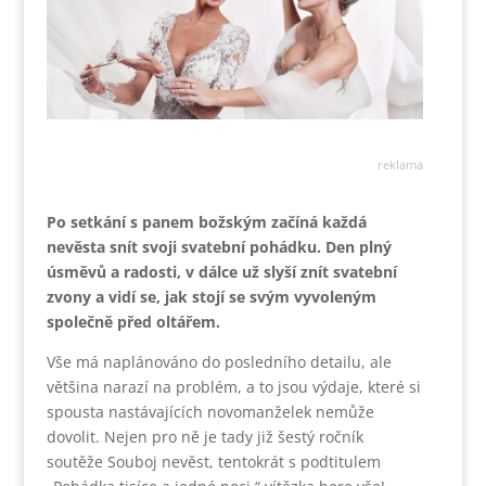
reklama
Po setkání s panem božským začíná každá
nevěsta snít svoji svatební pohádku. Den plný
úsměvů a radosti, v dálce už slyší znít svatební
zvony a vidí se, jak stojí se svým vyvoleným
společně před oltářem.
Vše má naplánováno do posledního detailu, ale
většina narazí na problém, a to jsou výdaje, které si
spousta nastávajících novomanželek nemůže
dovolit. Nejen pro ně je tady již šestý ročník
soutěže Souboj nevěst, tentokrát s podtitulem