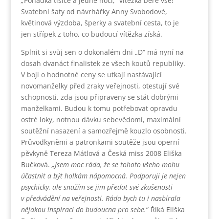
„
Pohádka tisíce a jedné noci,“ vítězka bere vše!
Svatební šaty od návrhářky Anny Svobodové,
květinová výzdoba, šperky a svatební cesta, to je
jen střípek z toho, co budoucí vítězka získá.
Splnit si svůj sen o dokonalém dni „D“ má nyní na
dosah dvanáct finalistek ze všech koutů republiky.
V boji o hodnotné ceny se utkají nastávající
novomanželky před zraky veřejnosti, otestují své
schopnosti, zda jsou připraveny se stát dobrými
manželkami. Budou k tomu potřebovat opravdu
ostré loky, notnou dávku sebevědomí, maximální
soutěžní nasazení a samozřejmě kouzlo osobnosti.
Průvodkyněmi a patronkami soutěže jsou operní
pěvkyně Tereza Mátlová a Česká miss 2008 Eliška
Bučková.
„
Jsem moc ráda, že se tohoto všeho mohu
účastnit a být holkám nápomocná.
Podporuji je nejen
psychicky, ale snažím se jim předat své zkušenosti
v předvádění na veřejnosti. Ráda bych tu i nasbírala
nějakou inspiraci do budoucna pro sebe.
“ Říká Eliška