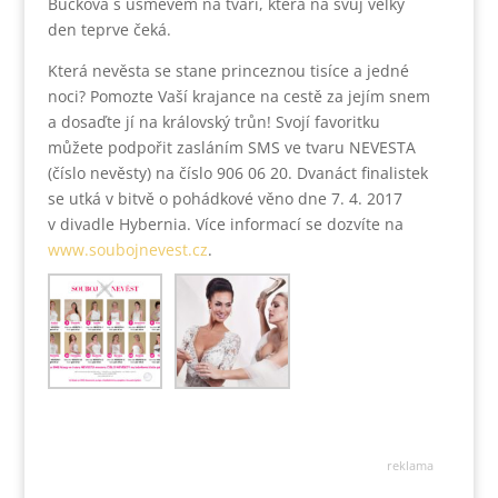
Bučková s úsměvem na tváři, která na svůj velký
den teprve čeká.
Která nevěsta se stane princeznou tisíce a jedné
noci? Pomozte Vaší krajance na cestě za jejím snem
a dosaďte jí na královský trůn! Svojí favoritku
můžete podpořit zasláním SMS ve tvaru NEVESTA
(číslo nevěsty) na číslo 906 06 20. Dvanáct finalistek
se utká v bitvě o pohádkové věno dne 7. 4. 2017
v divadle Hybernia. Více informací se dozvíte na
www.soubojnevest.cz
.
reklama