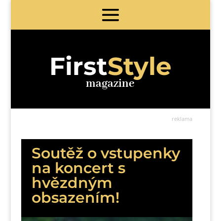
First
Style
magazine
reklama
Soutěž o vstupenky
na koncert s
hvězdným
obsazením!