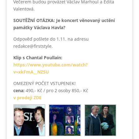
Večerem budou provázet Václav Marhoul a Edita
Valentová.
SOUTĚŽNÍ OTÁZKA: Je koncert věnovaný uctění
památky Václava Havla?
Odpověď pošlete do 1.11. na adresu
redakce@firststyle.
Klip s Chantal Poullain:
https://www.youtube.com/watch?
v=xkFmA__NZSU
OMEZENÝ POČET VSTUPENEK!
cena:
490,- Kč / pro 2 osoby 850,- Kč
v prodeji ZDE