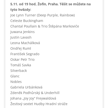
5.11. od 19 hod, Žofín, Praha. Těšit se můžete na
tyto hvězdy:
Joe Lynn Turner (Deep Purple, Rainbow)
Celeste Buckingham
Chantal Poullain & Trio Štěpána Markoviče
Juwana Jenkins
Justin Lavash
Leona Machálková
Ondřej Ruml
František Segrado
Oskar Petr Trio
Tomáš Savka
Silverback
Glanc
Nobles
Gabriela Urbánková
Zdeněk Podhůrský & Underhill
Johana „Joy Joy“ Freywaldová
Žesťový sextet Hudby Hradní stráže