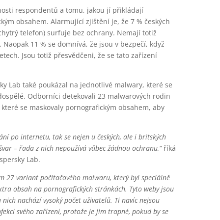
sti respondentů a tomu, jakou jí přikládají
ickým obsahem. Alarmující zjištění je, že 7 % českých
chytrý telefon) surfuje bez ochrany. Nemají totiž
 Naopak 11 % se domnívá, že jsou v bezpečí, když
tech. Jsou totiž přesvědčeni, že se tato zařízení
y Lab také poukázal na jednotlivé malwary, které se
 dospělé. Odborníci detekovali 23 malwarových rodin
 které se maskovaly pornografickým obsahem, aby
 po internetu, tak se nejen u českých, ale i britských
švar – řada z nich nepoužívá vůbec žádnou ochranu,“
říká
spersky Lab.
ím 27 variant počítačového malwaru, který byl speciálně
extra obsah na pornografických stránkách. Tyto weby jsou
 nich nachází vysoký počet uživatelů. Ti navíc nejsou
nfekci svého zařízení, protože je jim trapné, pokud by se