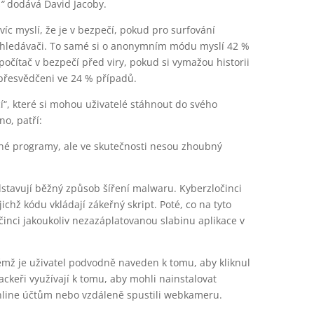
,“
dodává David Jacoby.
víc myslí, že je v bezpečí, pokud pro surfování
yhledávači. To samé si o anonymním módu myslí 42 %
počítač v bezpečí před viry, pokud si vymažou historii
 přesvědčeni ve 24 % případů.
í“, které si mohou uživatelé stáhnout do svého
o, patří:
né programy, ale ve skutečnosti nesou zhoubný
stavují běžný způsob šíření malwaru. Kyberzločinci
ichž kódu vkládají zákeřný skript. Poté, co na tyto
očinci jakoukoliv nezazáplatovanou slabinu aplikace v
ěmž je uživatel podvodně naveden k tomu, aby kliknul
hackeři využívají k tomu, aby mohli nainstalovat
online účtům nebo vzdáleně spustili webkameru.