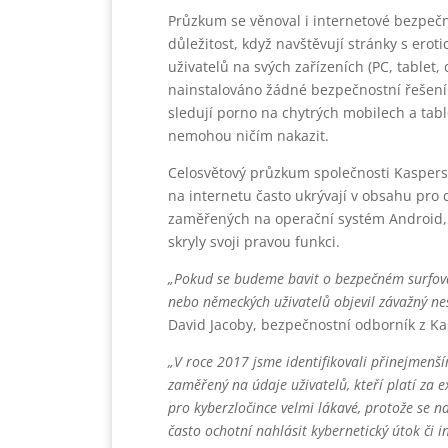
Průzkum se věnoval i internetové bezpečno
důležitost, když navštěvují stránky s erot
uživatelů na svých zařízeních (PC, tablet, 
nainstalováno žádné bezpečnostní řešení.
sledují porno na chytrých mobilech a table
nemohou ničím nakazit.
Celosvětový průzkum společnosti Kaspersk
na internetu často ukrývají v obsahu pro
zaměřených na operační systém Android,
skryly svoji pravou funkci.
„Pokud se budeme bavit o bezpečném surfování
nebo německých uživatelů objevil závažný ne
David Jacoby, bezpečnostní odborník z Ka
„V roce 2017 jsme identifikovali přinejmenš
zaměřený na údaje uživatelů, kteří platí za 
pro kyberzločince velmi lákavé, protože se na
často ochotní nahlásit kybernetický útok či i