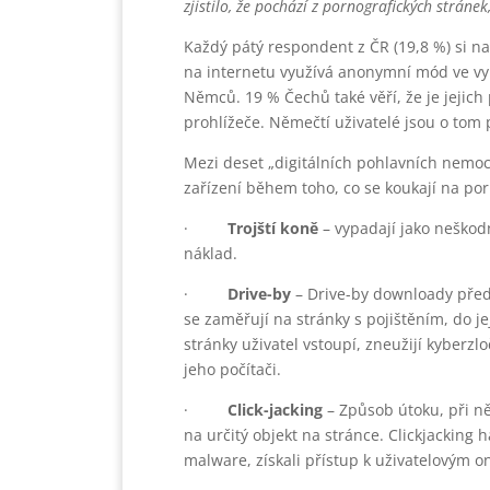
zjistilo, že pochází z pornografických stránek
Každý pátý respondent z ČR (19,8 %) si na
na internetu využívá anonymní mód ve v
Němců. 19 % Čechů také věří, že je jejich 
prohlížeče. Němečtí uživatelé jsou o tom
Mezi deset „digitálních pohlavních nemoc
zařízení během toho, co se koukají na porn
·
Trojští koně
– vypadají jako neškod
náklad.
·
Drive-by
– Drive-by downloady před
se zaměřují na stránky s pojištěním, do jej
stránky uživatel vstoupí, zneužijí kyberzl
jeho počítači.
·
Click-jacking
– Způsob útoku, při n
na určitý objekt na stránce. Clickjacking 
malware, získali přístup k uživatelovým 