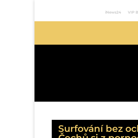
iNews24
VIP 
Surfování bez oc
Čechů si z porno