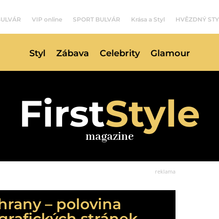
BULVÁR
VIP online
SPORT BULVÁR
Krása a Styl
HVĚZDNÝ STY
Styl
Zábava
Celebrity
Glamour
First
Style
magazine
reklama
hrany – polovina
grafických stránek