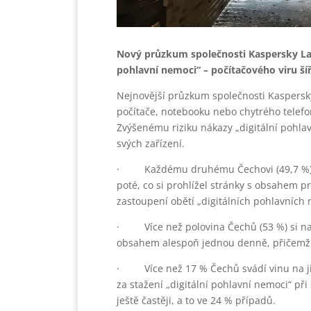
Nový průzkum společnosti Kaspersky Lab 
pohlavní nemoci“ – počítačového viru š
Nejnovější průzkum společnosti Kaspersky
počítače, notebooku nebo chytrého telefo
Zvýšenému riziku nákazy „digitální pohlav
svých zařízení.
· Každému druhému Čechovi (49,7 %) se 
poté, co si prohlížel stránky s obsahem 
zastoupení obětí „digitálních pohlavních n
· Více než polovina Čechů (53 %) si na 
obsahem alespoň jednou denně, přičemž p
· Více než 17 % Čechů svádí vinu na ji
za stažení „digitální pohlavní nemoci“ při
ještě častěji, a to ve 24 % případů.