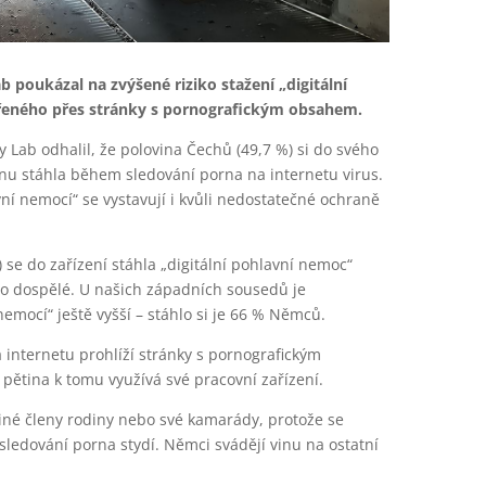
poukázal na zvýšené riziko stažení „digitální
ířeného přes stránky s pornografickým obsahem.
 Lab odhalil, že polovina Čechů (49,7 %) si do svého
nu stáhla během sledování porna na internetu virus.
ní nemocí“ se vystavují i kvůli nedostatečné ochraně
do zařízení stáhla „digitální pohlavní nemoc“
pro dospělé. U našich západních sousedů je
emocí“ ještě vyšší – stáhlo si je 66 % Němců.
internetu prohlíží stránky s pornografickým
ětina k tomu využívá své pracovní zařízení.
né členy rodiny nebo své kamarády, protože se
 sledování porna stydí. Němci svádějí vinu na ostatní