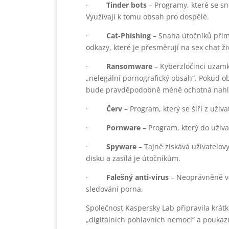
·
Tinder bots
– Programy, které se snaž
Využívají k tomu obsah pro dospělé.
·
Cat-Phishing
– Snaha útočníků přim
odkazy, které je přesměrují na sex chat ži
·
Ransomware
– Kyberzločinci uzamk
„nelegální pornografický obsah“. Pokud o
bude pravděpodobně méně ochotná nahlási
·
Červ
– Program, který se šíří z uživa
·
Pornware
– Program, který do uživ
·
Spyware
– Tajně získává uživatelov
disku a zasílá je útočníkům.
·
Falešný anti-virus
– Neoprávněně var
sledování porna.
Společnost Kaspersky Lab připravila krátké
„digitálních pohlavních nemocí“ a poukazu