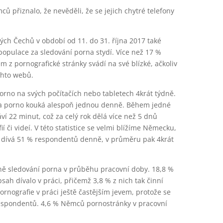
řiznalo, že nevěděli, že se jejich chytré telefony
ch Čechů v období od 11. do 31. října 2017 také
opulace za sledování porna stydí. Více než 17 %
em z pornografické stránky svádí na své blízké, ačkoliv
ěchto webů.
rno na svých počítačích nebo tabletech 4krát týdně.
e na porno kouká alespoň jednou denně. Během jedné
í 22 minut, což za celý rok dělá více než 5 dnů
í či videí. V této statistice se velmi blížíme Německu,
 dívá 51 % respondentů denně, v průměru pak 4krát
dně sledování porna v průběhu pracovní doby. 18,8 %
sah dívalo v práci, přičemž 3,8 % z nich tak činní
rnografie v práci ještě častějším jevem, protože se
respondentů. 4,6 % Němců pornostránky v pracovní