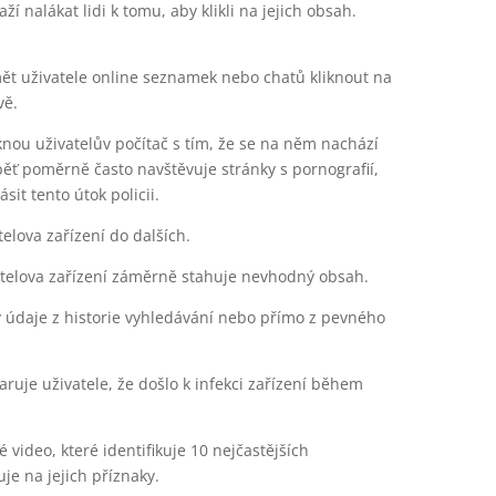
í nalákat lidi k tomu, aby klikli na jejich obsah.
ět uživatele online seznamek nebo chatů kliknout na
vě.
nou uživatelův počítač s tím, že se na něm nachází
běť poměrně často navštěvuje stránky s pornografií,
t tento útok policii.
telova zařízení do dalších.
atelova zařízení záměrně stahuje nevhodný obsah.
y údaje z historie vyhledávání nebo přímo z pevného
uje uživatele, že došlo k infekci zařízení během
 video, které identifikuje 10 nejčastějších
je na jejich příznaky.