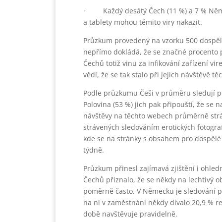
· Každý desátý Čech (11 %) a 7 % Němců p
a tablety mohou těmito viry nakazit.
Průzkum provedený na vzorku 500 dospělý
nepřímo dokládá, že se značné procento p
Čechů totiž vinu za infikování zařízení vir
vědí, že se tak stalo při jejich návštěvě t
Podle průzkumu Češi v průměru sledují po
Polovina (53 %) jich pak připouští, že s
návštěvy na těchto webech průměrně stráv
strávených sledováním erotických fotografi
kde se na stránky s obsahem pro dospělé
týdně.
Průzkum přinesl zajímavá zjištění i ohle
Čechů přiznalo, že se někdy na lechtivý ob
poměrně často. V Německu je sledování po
na ni v zaměstnání někdy dívalo 20,9 % 
době navštěvuje pravidelně.