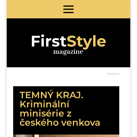
First
Style
magazine
reklama
TEMNÝ KRAJ.
Kriminální
minisérie z
českého venkova