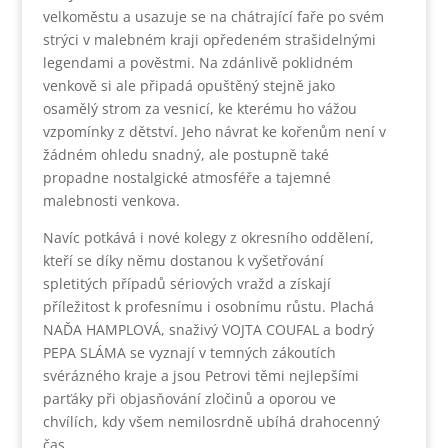
velkoměstu a usazuje se na chátrající faře po svém
strýci v malebném kraji opředeném strašidelnými
legendami a pověstmi. Na zdánlivě poklidném
venkově si ale připadá opuštěný stejně jako
osamělý strom za vesnicí, ke kterému ho vážou
vzpomínky z dětství. Jeho návrat ke kořenům není v
žádném ohledu snadný, ale postupně také
propadne nostalgické atmosféře a tajemné
malebnosti venkova.
Navíc potkává i nové kolegy z okresního oddělení,
kteří se díky němu dostanou k vyšetřování
spletitých případů sériových vražd a získají
příležitost k profesnímu i osobnímu růstu. Plachá
NAĎA HAMPLOVÁ, snaživý VOJTA COUFAL a bodrý
PEPA SLÁMA se vyznají v temných zákoutích
svérázného kraje a jsou Petrovi těmi nejlepšími
parťáky při objasňování zločinů a oporou ve
chvílích, kdy všem nemilosrdně ubíhá drahocenný
čas…