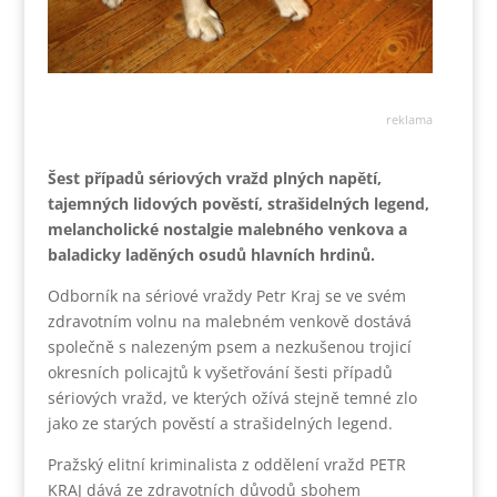
reklama
Šest případů sériových vražd plných napětí,
tajemných lidových pověstí, strašidelných legend,
melancholické nostalgie malebného venkova a
baladicky laděných osudů hlavních hrdinů.
Odborník na sériové vraždy Petr Kraj se ve svém
zdravotním volnu na malebném venkově dostává
společně s nalezeným psem a nezkušenou trojicí
okresních policajtů k vyšetřování šesti případů
sériových vražd, ve kterých ožívá stejně temné zlo
jako ze starých pověstí a strašidelných legend.
Pražský elitní kriminalista z oddělení vražd PETR
KRAJ dává ze zdravotních důvodů sbohem