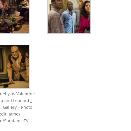
nehy as Valentine
ap and Leonard _
, Gallery – Photo
edit: James
in/SundanceTV