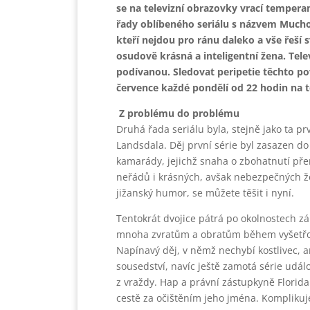
se na televizní obrazovky vrací tempera
řady oblíbeného seriálu s názvem Mucho
kteří nejdou pro ránu daleko a vše řeš
osudově krásná a inteligentní žena. Tele
podívanou. Sledovat peripetie těchto po
července každé pondělí od 22 hodin na te
Z problému do problému
Druhá řada seriálu byla, stejně jako ta pr
Landsdala. Děj první série byl zasazen do 
kamarády, jejichž snaha o zbohatnutí pře
neřádů i krásných, avšak nebezpečných ž
jižanský humor, se můžete těšit i nyní.
Tentokrát dvojice pátrá po okolnostech z
mnoha zvratům a obratům během vyšetřová
Napínavý děj, v němž nechybí kostlivec, 
sousedství, navíc ještě zamotá série událo
z vraždy. Hap a právní zástupkyně Florida
cestě za očištěním jeho jména. Komplikuje