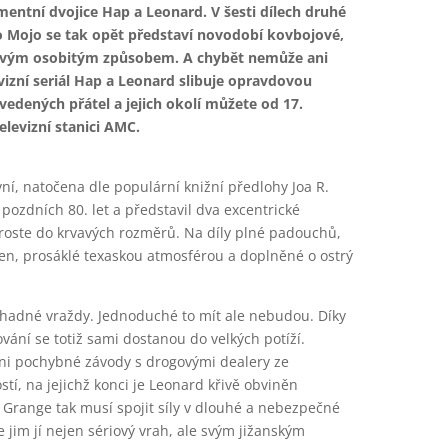
mentní dvojice Hap a Leonard. V šesti dílech druhé
 Mojo se tak opět představí novodobí kovbojové,
í svým osobitým způsobem. A chybět nemůže ani
vizní seriál Hap a Leonard slibuje opravdovou
vedených přátel a jejich okolí můžete od 17.
levizní stanici AMC.
vní, natočena dle populární knižní předlohy Joa R.
pozdních 80. let a představil dva excentrické
roste do krvavých rozměrů. Na díly plné padouchů,
en, prosáklé texaskou atmosférou a doplněné o ostrý
áhadné vraždy. Jednoduché to mít ale nebudou. Díky
ní se totiž sami dostanou do velkých potíží.
ani pochybné závody s drogovými dealery ze
stí, na jejichž konci je Leonard křivě obviněn
 Grange tak musí spojit síly v dlouhé a nebezpečné
 jim jí nejen sériový vrah, ale svým jižanským