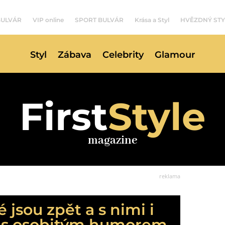
BULVÁR
VIP online
SPORT BULVÁR
Krása a Styl
HVĚZDNÝ STY
Styl
Zábava
Celebrity
Glamour
First
Style
magazine
reklama
 jsou zpět a s nimi i
 s osobitým humorem