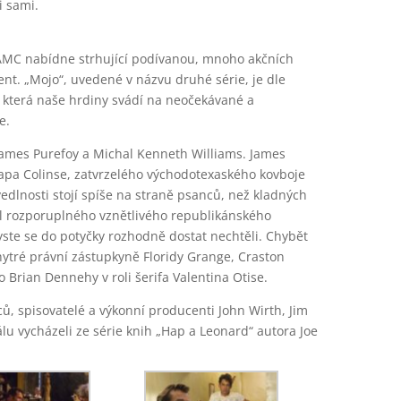
 sami.
AMC nabídne strhující podívanou, mnoho akčních
t. „Mojo“, uvedené v názvu druhé série, je dle
a, která naše hrdiny svádí na neočekávané a
e.
 James Purefoy a Michal Kenneth Williams. James
Hapa Colinse, zatvrzelého východotexaského kovboje
edlnosti stojí spíše na straně psanců, než kladných
il rozporuplného vznětlivého republikánského
ste se do potyčky rozhodně dostat nechtěli. Chybět
hytré právní zástupkyně Floridy Grange, Craston
Brian Dennehy v roli šerifa Valentina Otise.
ců, spisovatelé a výkonní producenti John Wirth, Jim
iálu vycházeli ze série knih „Hap a Leonard“ autora Joe