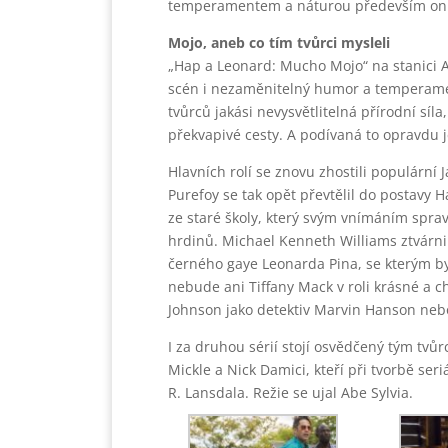
temperamentem a náturou především oni
Mojo, aneb co tím tvůrci mysleli
„Hap a Leonard: Mucho Mojo“ na stanici 
scén i nezaměnitelný humor a temperamen
tvůrců jakási nevysvětlitelná přírodní síl
překvapivé cesty. A podívaná to opravdu j
Hlavních rolí se znovu zhostili populární
Purefoy se tak opět převtělil do postavy 
ze staré školy, který svým vnímáním sprav
hrdinů. Michael Kenneth Williams ztvárn
černého gaye Leonarda Pina, se kterým by
nebude ani Tiffany Mack v roli krásné a c
Johnson jako detektiv Marvin Hanson nebo 
I za druhou sérií stojí osvědčený tým tvůr
Mickle a Nick Damici, kteří při tvorbě ser
R. Lansdala. Režie se ujal Abe Sylvia.