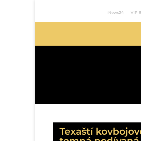
iNews24
VIP 
Texaští kovbojové
temná podívaná