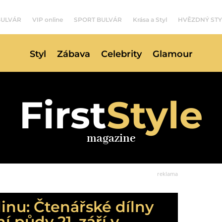
BULVÁR
VIP online
SPORT BULVÁR
Krása a Styl
HVĚZDNÝ STY
Styl
Zábava
Celebrity
Glamour
First
Style
magazine
reklama
dinu: Čtenářské dílny
 půdy 21. září v