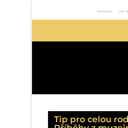
iNews24
VIP 
Tip pro celou ro
Příběhy z muzejní