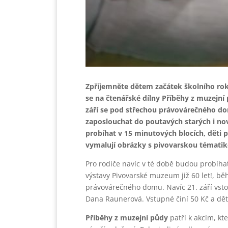
Zpříjemněte dětem začátek školního roku
se na čtenářské dílny Příběhy z muzejní
září se pod střechou právovárečného do
zaposlouchat do poutavých starých i no
probíhat v 15 minutových blocích, děti 
vymalují obrázky s pivovarskou tématik
Pro rodiče navíc v té době budou probíh
výstavy Pivovarské muzeum již 60 let!, b
právovárečného domu. Navíc 21. září vsto
Dana Raunerová. Vstupné činí 50 Kč a děti
Příběhy z muzejní půdy
patří k akcím, k