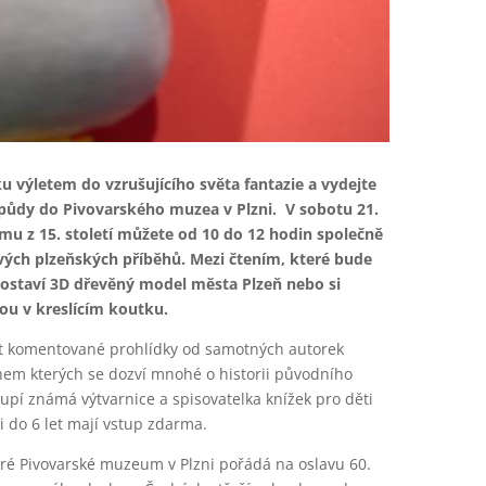
 výletem do vzrušujícího světa fantazie a vydejte
 půdy do Pivovarského muzea v Plzni. V sobotu 21.
mu z 15. století můžete od 10 do 12 hodin společně
vých plzeňských příběhů. Mezi čtením, které bude
postaví 3D dřevěný model města Plzeň nebo si
ou v kreslícím koutku.
at komentované prohlídky od samotných autorek
ěhem kterých se dozví mnohé o historii původního
upí známá výtvarnice a spisovatelka knížek pro děti
 do 6 let mají vstup zdarma.
teré Pivovarské muzeum v Plzni pořádá na oslavu 60.