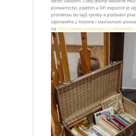
výročí založení. Coby jediné odborné mu
pivovarnictví, pojetím a šíří expozice je 
proniknou do tajů výroby a podávání piv
zajímavého z historie i současnosti pivovar
na
https://www.prazdrojvisit.cz/kalendar