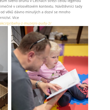
zeum svého druhu v Čechách střeží celou legendu
výjimečné v celosvětovém kontextu. Návštěvníci tady
a od věků dávno minulých a dozví se mnoho
nictví. Více
-akci/pribehy-z-muzejni-pudy-2/