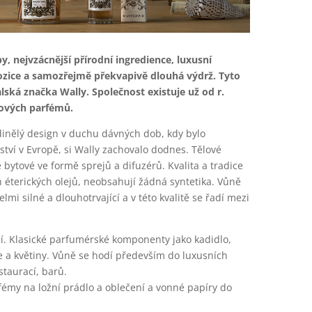
, nejvzácnější přírodní ingredience, luxusní
zice a samozřejmě překvapivě dlouhá výdrž. Tyto
lská značka Wally. Společnost existuje už od r.
ělových parfémů.
edinělý design v duchu dávných dob, kdy bylo
tví v Evropě, si Wally zachovalo dodnes. Tělové
bytové ve formě sprejů a difuzérů. Kvalita a tradice
h éterických olejů, neobsahují žádná syntetika. Vůně
elmi silné a dlouhotrvající a v této kvalitě se řadí mezi
í. Klasické parfumérské komponenty jako kadidlo,
e a květiny. Vůně se hodí především do luxusních
staurací, barů.
émy na ložní prádlo a oblečení a vonné papíry do