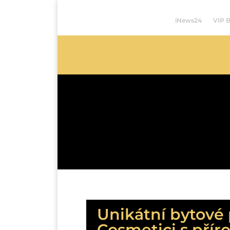
iNews24
VIP 
Unikátní bytové
Cosmetici s pří