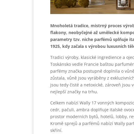
Mnoholetá tradice, mistrný proces výroby
flakony, neobyčejné až umělecké kompo
parametry tzv. niche parfémů splňuje ita
1925, kdy začala s výrobou luxusních t
Tradici výroby, klasické ingredience a oj
Toskánsko vedle Francie baštou parfumérs
parfémy značka postupně doplnila o vůně 
zůstala, vůně jsou vyráběny z exkluzivníc
jsou tedy čisté a netoxické, zároveň jsou v
nejlepší značky na trhu.
Celkem nabízí Wally 17 vonných kompozic
cedr, pačuli, ambra doplňuje italské ovoc
prostor moderních bytů, hotelů, lobby, re
Kromě sprejů a parfémů nabízí Wally parf
skříní.