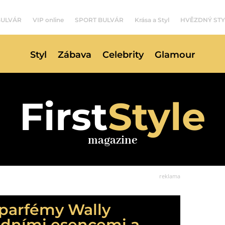
BULVÁR
VIP online
SPORT BULVÁR
Krása a Styl
HVĚZDNÝ STY
Styl
Zábava
Celebrity
Glamour
First
Style
magazine
reklama
 parfémy Wally
rodními esencemi a