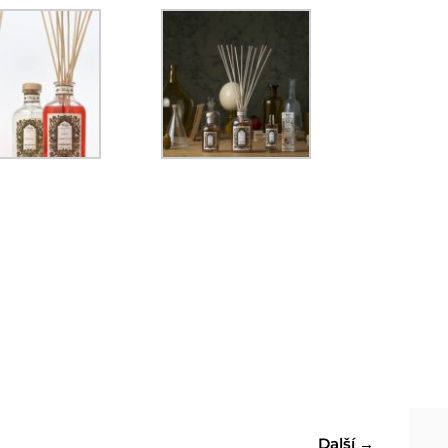
Další
→