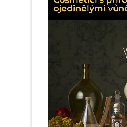
ojedinělými vůn