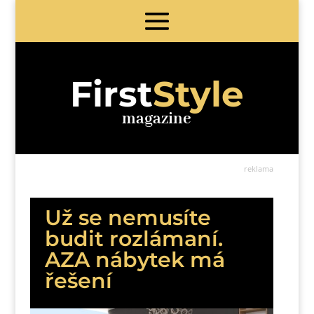
First
Style
magazine
reklama
Už se nemusíte
budit rozlámaní.
AZA nábytek má
řešení