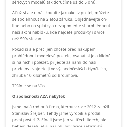
sériových modelů tak doručíme už do 5 dnů.
Ať už si ale u nás koupíte jakoukoliv postel, můžete
se spolehnout na 2letou záruku. Objednávejte on-
line nebo na splátky a nezapomeňte si prohlédnout
naši akční nabídku, kde najdete produkty i s více
než 50% slevami.
Pokud si ale přeci jen chcete před nákupem
prohlédnout modelové postele, osahat si je a klidně
si na nich i poležet, přijeďte za námi do naší
prodejny. Najdete ji ve východočeských Hynčicích,
zhruba 10 kilometrů od Broumova.
Těšíme se na Vás.
O společnosti AZA nábytek
Jsme malá rodinná firma, kterou v roce 2012 založil
Stanislav Šrejber. Tehdy jsme vyrobili a prodali
první postel. Začínali jsme jen ve třech lidech, ale
během deseti let si nás oblíbily tisíce zákazníků.