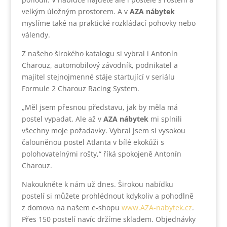
velkým úložným prostorem. A v
AZA nábytek
myslíme také na praktické rozkládací pohovky nebo
válendy.
Z našeho širokého katalogu si vybral i Antonín
Charouz, automobilový závodník, podnikatel a
majitel stejnojmenné stáje startující v seriálu
Formule 2 Charouz Racing System.
„Měl jsem přesnou představu, jak by měla má
postel vypadat. Ale až v
AZA nábytek
mi splnili
všechny moje požadavky. Vybral jsem si vysokou
čalouněnou postel Atlanta v bílé ekokůži s
polohovatelnými rošty,“ říká spokojeně Antonín
Charouz.
Nakoukněte k nám už dnes. Širokou nabídku
postelí si můžete prohlédnout kdykoliv a pohodlně
z domova na našem e-shopu
www.AZA-nabytek.cz
.
Přes 150 postelí navíc držíme skladem. Objednávky