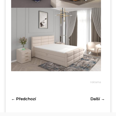
reklama
←
Předchozí
Další
→