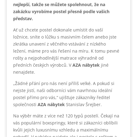
nejlepší, takže se můžete spolehnout, že na
zakázku vyrobíme postel přesně podle vašich
představ.
Ať už chcete postel dokonale umístit do vaší
ložnice, sníte o lůžku s masivním čelem anebo jste
zkrátka unavení z věčného vstávání z nízkého
ležení, máme pro vás řešení na míru. K tomu pevné
rošty a nejpohodlnější matrace výhradně od
předních českých výrobců. V
AZA nábytek
jiné
nenajdete.
„Žádné přání pro nás není příliš velké. A pokud si
nejste jistí, naši odborníci vám navrhnou ideální
postel přímo pro vás,“ ujišťuje zákazníky ředitel
společnosti
AZA nábytek
Stanislav Šrejber.
Na výběr máte z více než 120 typů postelí. Čekají na
vás populární boxspringy, které si zákazníci oblíbili
kvůli jejich luxusnímu vzhledu a maximálnímu
pohodlí. V nabídce najdete ale i postele s roštem a