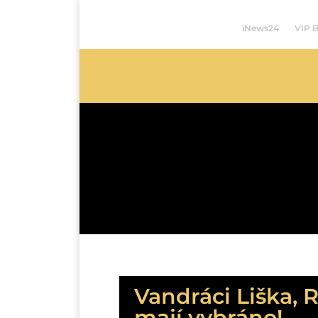
iNews24
VIP 
Vandráci Liška, 
mají vybráno!