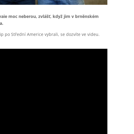
aie moc neberou, zvlášť, když jim v brněnském
a.
rip po Střední Americe vybrali, se dozvíte ve videu.