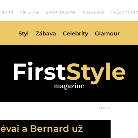
BULVÁR
VIP online
SPORT BULVÁR
Krása a Styl
HVĚZDNÝ STY
Styl
Zábava
Celebrity
Glamour
First
Style
magazine
reklama
Révai a Bernard už