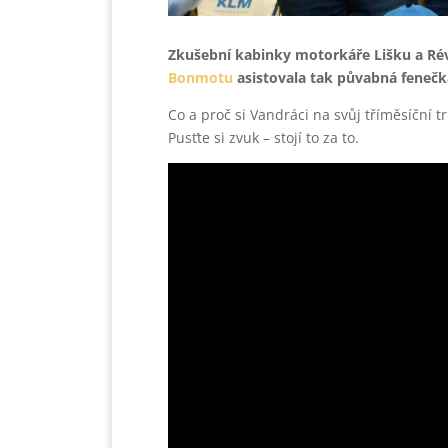
Zkušební kabinky motorkáře Lišku a Rév
Bonmotu
asistovala tak půvabná fenečk
Co a proč si Vandráci na svůj tříměsíční t
Pusťte si zvuk – stojí to za to.