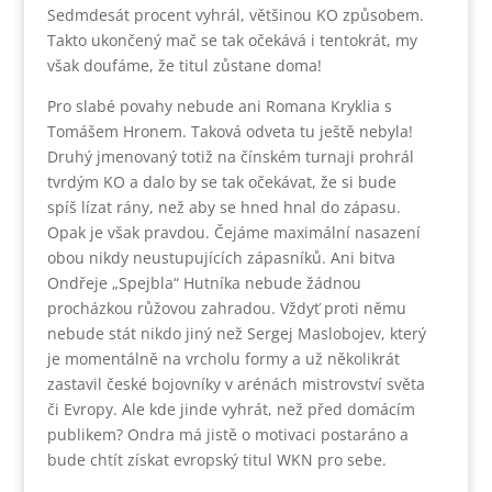
Sedmdesát procent vyhrál, většinou KO způsobem.
Takto ukončený mač se tak očekává i tentokrát, my
však doufáme, že titul zůstane doma!
Pro slabé povahy nebude ani Romana Kryklia s
Tomášem Hronem. Taková odveta tu ještě nebyla!
Druhý jmenovaný totiž na čínském turnaji prohrál
tvrdým KO a dalo by se tak očekávat, že si bude
spíš lízat rány, než aby se hned hnal do zápasu.
Opak je však pravdou. Čejáme maximální nasazení
obou nikdy neustupujících zápasníků. Ani bitva
Ondřeje „Spejbla“ Hutníka nebude žádnou
procházkou růžovou zahradou. Vždyť proti němu
nebude stát nikdo jiný než Sergej Maslobojev, který
je momentálně na vrcholu formy a už několikrát
zastavil české bojovníky v arénách mistrovství světa
či Evropy. Ale kde jinde vyhrát, než před domácím
publikem? Ondra má jistě o motivaci postaráno a
bude chtít získat evropský titul WKN pro sebe.