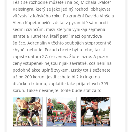
Těšit se rozhodně můžete i na boj Michala „Palce“
Raissingra, který se jako jediný rozhodl obhajovat
vítězství z loňského roku. Po zranění Davida Vinše a
Alena Kapetanoviče zůstal v pyramidě sám proti
sedmi cizincům, mezi kterými vynikají zejména
Istrate a Tutněrev, kteří patří mezi opravdové
špičce. Adrenalin v těchto soubojích stoprocentně
chybět nebude. Pokud chcete být u toho, tak si
zapište datum 27. červenec, Žluté lázně. A pozor,
ceny vstupenek nejsou nijak závratné, což není na
podobné akce úplně zvykem. Lístky totiž seženete
už od 200 korun! Jestli cchete blíž k ringu na
diváckou tribunu, zaplatíte také přijatelných 399
korun. Takže neváhejte, tohle bude stát za to!