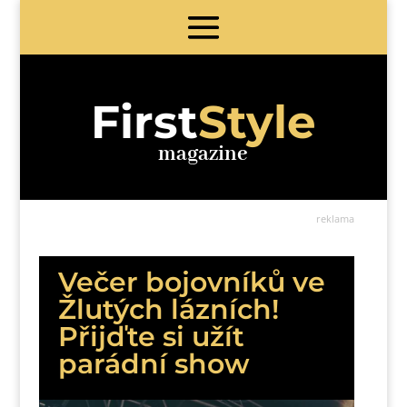
First
Style
magazine
reklama
Večer bojovníků ve
Žlutých lázních!
Přijďte si užít
parádní show