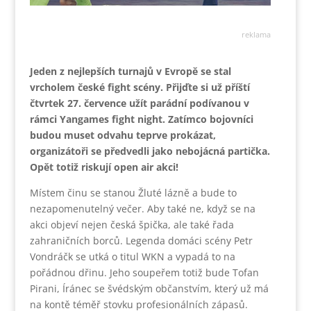
reklama
Jeden z nejlepších turnajů v Evropě se stal
vrcholem české fight scény. Přijďte si už příští
čtvrtek 27. července užít parádní podívanou v
rámci Yangames fight night. Zatímco bojovníci
budou muset odvahu teprve prokázat,
organizátoři se předvedli jako nebojácná partička.
Opět totiž riskují open air akci!
Místem činu se stanou Žluté lázně a bude to
nezapomenutelný večer. Aby také ne, když se na
akci objeví nejen česká špička, ale také řada
zahraničních borců. Legenda domáci scény Petr
Vondráčk se utká o titul WKN a vypadá to na
pořádnou dřinu. Jeho soupeřem totiž bude Tofan
Pirani, Íránec se švédským občanstvím, který už má
na kontě téměř stovku profesionálních zápasů.