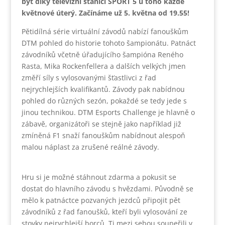
být díky televizní stanici SPORT 5 u toho každé
květnové úterý. Začínáme už 5. května od 19.55!
Pětidílná série virtuální závodů nabízí fanouškům
DTM pohled do historie tohoto šampionátu. Patnáct
závodníků včetně úřadujícího šampióna Reného
Rasta, Mika Rockenfellera a dalších velkých jmen
změří síly s vylosovanými šťastlivci z řad
nejrychlejších kvalifikantů. Závody pak nabídnou
pohled do různých sezón, pokaždé se tedy jede s
jinou technikou. DTM Esports Challenge je hlavně o
zábavě, organizátoři se stejně jako například již
zmíněná F1 snaží fanouškům nabídnout alespoň
malou náplast za zrušené reálné závody.
Hru si je možné stáhnout zdarma a pokusit se
dostat do hlavního závodu s hvězdami. Původně se
mělo k patnáctce pozvaných jezdců připojit pět
závodníků z řad fanoušků, kteří byli vylosování ze
stovky nejrychlejší borců. Ti mezi sebou soupeřili v