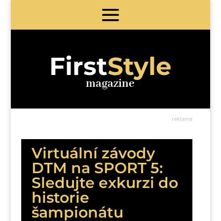
First
Style
magazine
reklama
Virtuální závody
DTM na SPORT 5:
Sledujte exkurzi do
historie
šampionátu