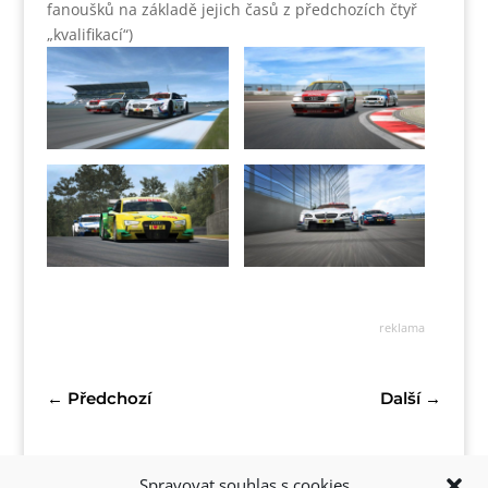
fanoušků na základě jejich časů z předchozích čtyř
„kvalifikací“)
reklama
←
Předchozí
Další
→
Spravovat souhlas s cookies