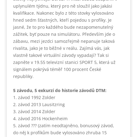
uplynulém týdnu, který pro ně sloužil jako jakási
kvalifikace. Nakonec bylo z této stovky vylosováno
hned sedm šťastných, kteří pojedou s profíky. Je
jasné, že to pro každého bude nezapomenutelný
zážitek, byť pouze na simulátoru. Především jde o
zábavu, mezi jezdci samozřejmě nepanuje taková
rivalita, jako je to běžné v reálu. Zajímá vás, jak
vlastně takové virtuální závody vypadají? Tak si
zapněte v 19.55 televizní stanici SPORT 5, která už
signálem pokrývá téměř 100 procent České
republiky.
5 závodu, 5 exkurzí do historie závodů DTM:
1. závod 1992 Zolder
2. závod 2013 Lausitzring
3. závod 2014 Zolder
4. závod 2016 Hockenheim
5. závod ??? (zatím neodtajněno, bonusový závod,
do něj k profíkům bude vylosováno zhruba 15