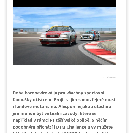
reklama
Doba koronavirová je pro všechny sportovní
fanoušky očistcem. Projít si jím samozřejmě musí
i fandové motorismu. Alespoň nějakou útěchou
jim mohou být virtuální závody, které se
například v rámci F1 těší velké oblibě. S něčím
podobným přichází i DTM Challenge a vy můžete