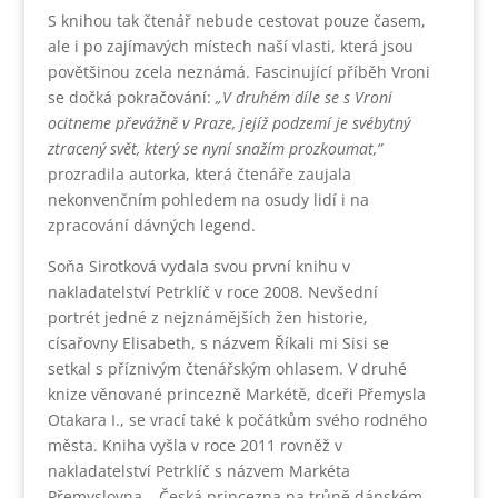
S knihou tak čtenář nebude cestovat pouze časem,
ale i po zajímavých místech naší vlasti, která jsou
povětšinou zcela neznámá. Fascinující příběh Vroni
se dočká pokračování:
„V druhém díle se s Vroni
ocitneme převážně v Praze, jejíž podzemí je svébytný
ztracený svět, který se nyní snažím prozkoumat,”
prozradila autorka, která čtenáře zaujala
nekonvenčním pohledem na osudy lidí i na
zpracování dávných legend.
Soňa Sirotková vydala svou první knihu v
nakladatelství Petrklíč v roce 2008. Nevšední
portrét jedné z nejznámějších žen historie,
císařovny Elisabeth, s názvem Říkali mi Sisi se
setkal s příznivým čtenářským ohlasem. V druhé
knize věnované princezně Markétě, dceři Přemysla
Otakara I., se vrací také k počátkům svého rodného
města. Kniha vyšla v roce 2011 rovněž v
nakladatelství Petrklíč s názvem Markéta
Přemyslovna – Česká princezna na trůně dánském.