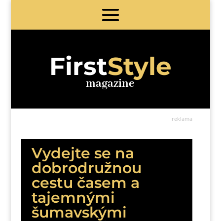
First
Style
magazine
reklama
Vydejte se na
dobrodružnou
cestu časem a
tajemnými
šumavskými