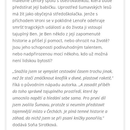
malebné Lenory spolu s ošetřovatelkou, která bude
předstírat její babičku. Uprostřed šumavských lesů
má žít jako obyčejná středoškolačka. Jenže s
příchodem Vroni se v poklidné Lenoře odehraje
smršť tragických událostí a do života ji vstoupí
tajuplný Ben. Je Ben někdo z její zapomenuté
historie a přišel jí pomoct, nebo ohrozit na životě?
Jsou jeho schopnosti podivuhodným talentem,
nebo nadpřirozenou mocí někoho, kdo už možná
není lidskou bytostí?
„Snažila jsem se vymyslet cestování časem trochu jinak,
než že stačí zmáčknout knoflík v divné, plastové raketě,”
říká o původním nápadu autorka.
„A zasadit příběh
do toho správně tajuplného prostředí, které by
umocnilo napětí a hledání sebe sama. Pro první díl
jsem zvolila Šumavu, protože si neumím představit
tajemnější místo v Čechách. Je plná temné historie a
záhad, do nichž jsem se při psaní knížky ponořila,”
dodává Soňa Sirotková.