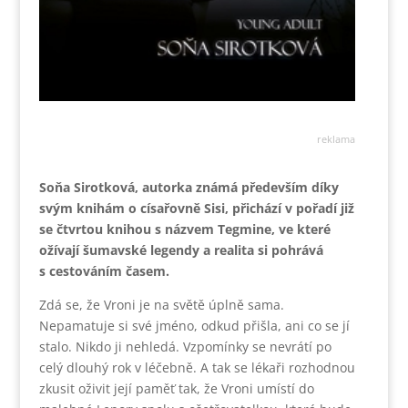
reklama
Soňa Sirotková, autorka známá především díky
svým knihám o císařovně Sisi, přichází v pořadí již
se čtvrtou knihou s názvem Tegmine, ve které
ožívají šumavské legendy a realita si pohrává
s cestováním časem.
Zdá se, že Vroni je na světě úplně sama.
Nepamatuje si své jméno, odkud přišla, ani co se jí
stalo. Nikdo ji nehledá. Vzpomínky se nevrátí po
celý dlouhý rok v léčebně. A tak se lékaři rozhodnou
zkusit oživit její paměť tak, že Vroni umístí do