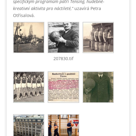
specifickým programům patří Tensing, hudebně-
kreativní aktivita pro náctileté,“
uzavírá Petra
Otřísalová.
207830.tif