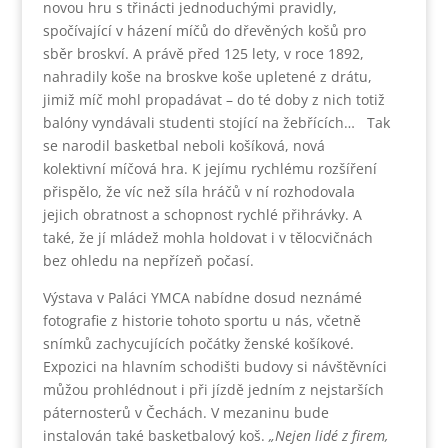
novou hru s třinácti jednoduchými pravidly,
spočívající v házení míčů do dřevěných košů pro
sběr broskví. A právě před 125 lety, v roce 1892,
nahradily koše na broskve koše upletené z drátu,
jimiž míč mohl propadávat – do té doby z nich totiž
balóny vyndávali studenti stojící na žebřících… Tak
se narodil basketbal neboli košíková, nová
kolektivní míčová hra. K jejímu rychlému rozšíření
přispělo, že víc než síla hráčů v ní rozhodovala
jejich obratnost a schopnost rychlé přihrávky. A
také, že jí mládež mohla holdovat i v tělocvičnách
bez ohledu na nepřízeň počasí.
Výstava v Paláci YMCA nabídne dosud neznámé
fotografie z historie tohoto sportu u nás, včetně
snímků zachycujících počátky ženské košíkové.
Expozici na hlavním schodišti budovy si návštěvníci
můžou prohlédnout i při jízdě jedním z nejstarších
páternosterů v Čechách. V mezaninu bude
instalován také basketbalový koš.
„Nejen lidé z firem,