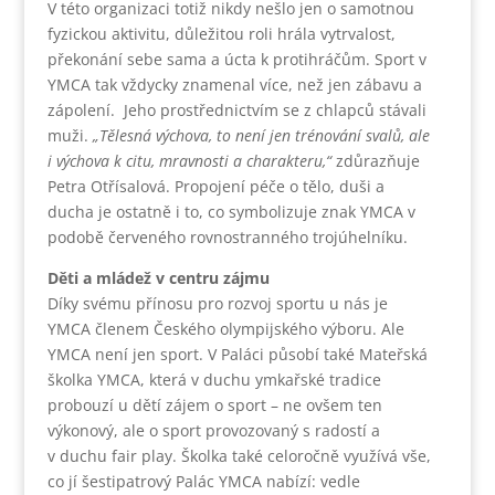
V této organizaci totiž nikdy nešlo jen o samotnou
fyzickou aktivitu, důležitou roli hrála vytrvalost,
překonání sebe sama a úcta k protihráčům. Sport v
YMCA tak vždycky znamenal více, než jen zábavu a
zápolení. Jeho prostřednictvím se z chlapců stávali
muži.
„Tělesná výchova, to není jen trénování svalů, ale
i výchova k citu, mravnosti a charakteru,“
zdůrazňuje
Petra Otřísalová. Propojení péče o tělo, duši a
ducha je ostatně i to, co symbolizuje znak YMCA v
podobě červeného rovnostranného trojúhelníku.
Děti a mládež v centru zájmu
Díky svému přínosu pro rozvoj sportu u nás je
YMCA členem Českého olympijského výboru. Ale
YMCA není jen sport. V Paláci působí také Mateřská
školka YMCA, která v duchu ymkařské tradice
probouzí u dětí zájem o sport – ne ovšem ten
výkonový, ale o sport provozovaný s radostí a
v duchu fair play. Školka také celoročně využívá vše,
co jí šestipatrový Palác YMCA nabízí: vedle