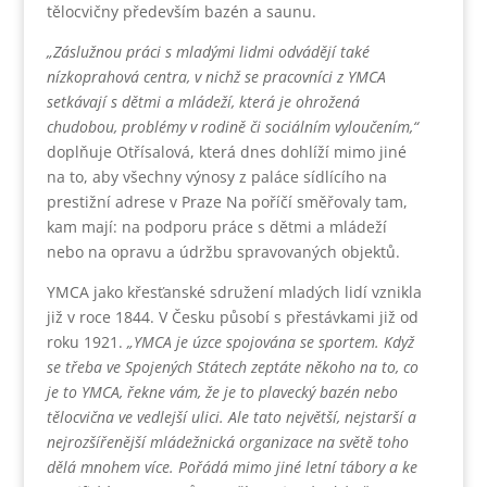
tělocvičny především bazén a saunu.
„Záslužnou práci s mladými lidmi odvádějí také
nízkoprahová centra, v nichž se pracovníci z YMCA
setkávají s dětmi a mládeží, která je ohrožená
chudobou, problémy v rodině či sociálním vyloučením,“
doplňuje Otřísalová, která dnes dohlíží mimo jiné
na to, aby všechny výnosy z paláce sídlícího na
prestižní adrese v Praze Na poříčí směřovaly tam,
kam mají: na podporu práce s dětmi a mládeží
nebo na opravu a údržbu spravovaných objektů.
YMCA jako křesťanské sdružení mladých lidí vznikla
již v roce 1844. V Česku působí s přestávkami již od
roku 1921.
„YMCA je úzce spojována se sportem. Když
se třeba ve Spojených Státech zeptáte někoho na to, co
je to YMCA, řekne vám, že je to plavecký bazén nebo
tělocvična ve vedlejší ulici. Ale tato největší, nejstarší a
nejrozšířenější mládežnická organizace na světě toho
dělá mnohem více. Pořádá mimo jiné letní tábory a ke