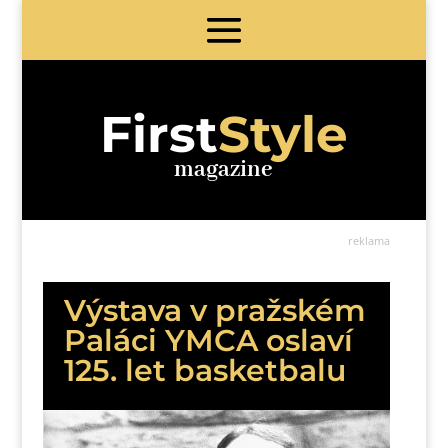
First
Style
magazine
reklama
Výstava v pražském
Paláci YMCA oslaví
125. let basketbalu