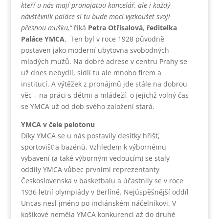
kteří u nás mají pronajatou kancelář, ale i každý
návštěvník paláce si tu bude moci vyzkoušet svoji
přesnou mušku,“
říká
Petra Otřísalová
,
ředitelka
Paláce YMCA
. Ten byl v roce 1928 původně
postaven jako moderní ubytovna svobodných
mladých mužů. Na dobré adrese v centru Prahy se
už dnes nebydlí, sídlí tu ale mnoho firem a
institucí. A výtěžek z pronájmů jde stále na dobrou
věc – na práci s dětmi a mládeží, o jejichž volný čas
se YMCA už od dob svého založení stará.
YMCA v čele pelotonu
Díky YMCA se u nás postavily desítky hřišť,
sportovišť a bazénů. Vzhledem k výbornému
vybavení (a také výborným vedoucím) se staly
oddíly YMCA vůbec prvními reprezentanty
Československa v basketbalu a účastnily se v roce
1936 letní olympiády v Berlíně. Nejúspěšnější oddíl
Uncas nesl jméno po indiánském náčelníkovi. V
košíkové neměla YMCA konkurenci až do druhé