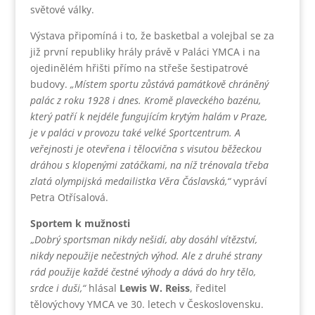
světové války.
Výstava připomíná i to, že basketbal a volejbal se za
již první republiky hrály právě v Paláci YMCA i na
ojedinělém hřišti ​přímo na střeše šestipatrové
budovy.
„Místem sportu zůstává památkově chráněný
palác z roku 1928 i dnes. Kromě plaveckého bazénu,
který patří k nejdéle fungujícím krytým halám v Praze,
je v paláci v provozu také velké Sportcentrum. A
veřejnosti je otevřena i tělocvična s visutou běžeckou
dráhou s klopenými zatáčkami, na níž trénovala třeba
zlatá olympijská medailistka Věra Čáslavská,“
vypráví
Petra Otřísalová.
Sportem k mužnosti
„
Dobrý sportsman nikdy nešidí, aby dosáhl vítězství,
nikdy nepoužije nečestných výhod. Ale z druhé strany
rád použije každé čestné výhody a dává do hry tělo,
srdce i duši,“
hlásal
Lewis W. Reiss
, ředitel
tělovýchovy YMCA ve 30. letech v Československu.