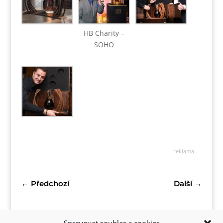
HB Charity –
SOHO
reklama
←
Předchozí
Další
→