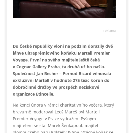
reklama
Do České republiky vloni na podzim dorazily dvě
láhve ultraprémiového koňaku Martell Premier
Voyage. První na svého majitele ještě čeká
v Cognac Gallery Praha, ta druhá už ho našla.
Společnost Jan Becher – Pernod Ricard věnovala
exkluzivní Martell v hodnotě 275 tisíc korun do
dobročinné dražby ve prospěch neziskové
organizace Etincelle.
Na konci února v rámci charitativního večera, který
bravurně moderoval Leoš Mareš byl Martell
Premier Voyage v Praze vydražen. Pyšným
majitelem se stal Marek Šenkapoul, majitel
olomouckého baru Koktejly & Sny. Vzácný koňak se