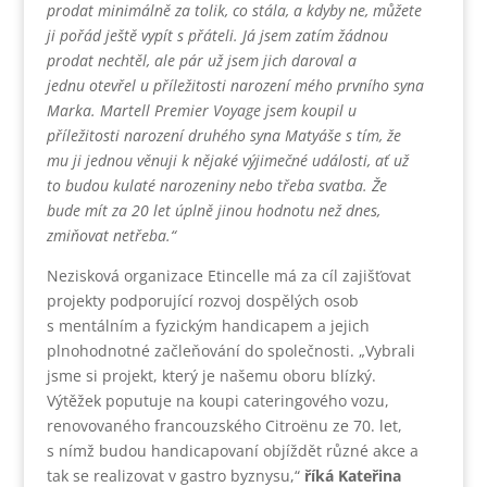
prodat minimálně za tolik, co stála, a kdyby ne, můžete
ji pořád ještě vypít s přáteli. Já jsem zatím žádnou
prodat nechtěl, ale pár už jsem jich daroval a
jednu otevřel u příležitosti narození mého prvního syna
Marka. Martell Premier Voyage jsem koupil u
příležitosti narození druhého syna Matyáše s tím, že
mu ji jednou věnuji k nějaké výjimečné události, ať už
to budou kulaté narozeniny nebo třeba svatba. Že
bude mít za 20 let úplně jinou hodnotu než dnes,
zmiňovat netřeba.“
Nezisková organizace Etincelle má za cíl zajišťovat
projekty podporující rozvoj dospělých osob
s mentálním a fyzickým handicapem a jejich
plnohodnotné začleňování do společnosti. „Vybrali
jsme si projekt, který je našemu oboru blízký.
Výtěžek poputuje na koupi cateringového vozu,
renovovaného francouzského Citroënu ze 70. let,
s nímž budou handicapovaní objíždět různé akce a
tak se realizovat v gastro byznysu,“
říká Kateřina