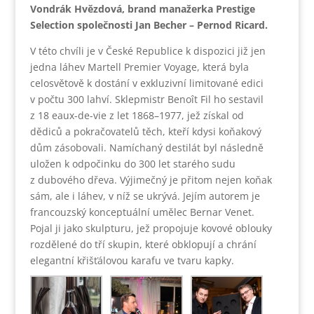
Vondrák Hvězdová, brand manažerka Prestige
Selection společnosti Jan Becher – Pernod Ricard.
V této chvíli je v České Republice k dispozici již jen
jedna láhev Martell Premier Voyage, která byla
celosvětově k dostání v exkluzivní limitované edici
v počtu 300 lahví. Sklepmistr Benoît Fil ho sestavil
z 18 eaux-de-vie z let 1868–1977, jež získal od
dědiců a pokračovatelů těch, kteří kdysi koňakový
dům zásobovali. Namíchaný destilát byl následně
uložen k odpočinku do 300 let starého sudu
z dubového dřeva. Výjimečný je přitom nejen koňak
sám, ale i láhev, v níž se ukrývá. Jejím autorem je
francouzský konceptuální umělec Bernar Venet.
Pojal ji jako skulpturu, jež propojuje kovové oblouky
rozdělené do tří skupin, které obklopují a chrání
elegantní křišťálovou karafu ve tvaru kapky.