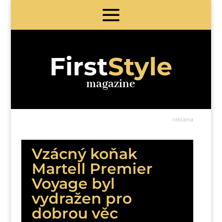
First
Style
magazine
reklama
Vzácný koňak
Martell Premier
Voyage byl
vydražen pro
dobrou věc