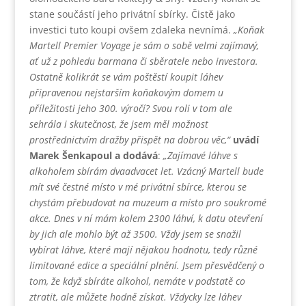
stane součástí jeho privátní sbírky. Čistě jako
investici tuto koupi ovšem zdaleka nevnímá.
„Koňak
Martell Premier Voyage je sám o sobě velmi zajímavý,
ať už z pohledu barmana či sběratele nebo investora.
Ostatně kolikrát se vám poštěstí koupit láhev
připravenou nejstarším koňakovým domem u
příležitosti jeho 300. výročí? Svou roli v tom ale
sehrála i skutečnost, že jsem měl možnost
prostřednictvím dražby přispět na dobrou věc,“
uvádí
Marek Šenkapoul a dodává
:
„Zajímavé láhve s
alkoholem sbírám dvaadvacet let. Vzácný Martell bude
mít své čestné místo v mé privátní sbírce, kterou se
chystám přebudovat na muzeum a místo pro soukromé
akce. Dnes v ní mám kolem 2300 láhví, k datu otevření
by jich ale mohlo být až 3500. Vždy jsem se snažil
vybírat láhve, které mají nějakou hodnotu, tedy různé
limitované edice a speciální plnění. Jsem přesvědčený o
tom, že když sbíráte alkohol, nemáte v podstatě co
ztratit, ale můžete hodně získat. Vždycky lze láhev