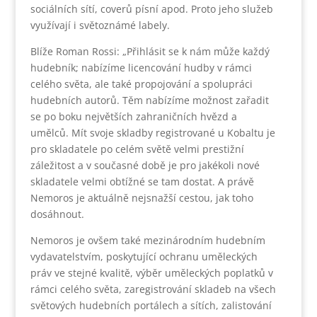
sociálních sítí, coverů písní apod. Proto jeho služeb
využívají i světoznámé labely.
Blíže Roman Rossi: „Přihlásit se k nám může každý
hudebník; nabízíme licencování hudby v rámci
celého světa, ale také propojování a spolupráci
hudebních autorů. Těm nabízíme možnost zařadit
se po boku největších zahraničních hvězd a
umělců. Mít svoje skladby registrované u Kobaltu je
pro skladatele po celém světě velmi prestižní
záležitost a v současné době je pro jakékoli nové
skladatele velmi obtížné se tam dostat. A právě
Nemoros je aktuálně nejsnažší cestou, jak toho
dosáhnout.
Nemoros je ovšem také mezinárodním hudebním
vydavatelstvím, poskytující ochranu uměleckých
práv ve stejné kvalitě, výběr uměleckých poplatků v
rámci celého světa, zaregistrování skladeb na všech
světových hudebních portálech a sítích, zalistování