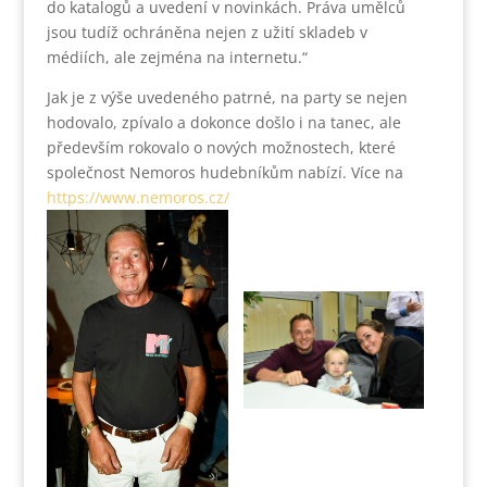
do katalogů a uvedení v novinkách. Práva umělců
jsou tudíž ochráněna nejen z užití skladeb v
médiích, ale zejména na internetu.“
Jak je z výše uvedeného patrné, na party se nejen
hodovalo, zpívalo a dokonce došlo i na tanec, ale
především rokovalo o nových možnostech, které
společnost Nemoros hudebníkům nabízí. Více na
https://www.nemoros.cz/