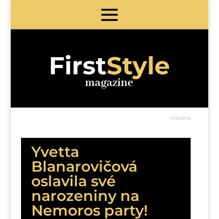
First
Style
magazine
reklama
Yvetta
Blanarovičová
oslavila své
narozeniny na
Nemoros party!