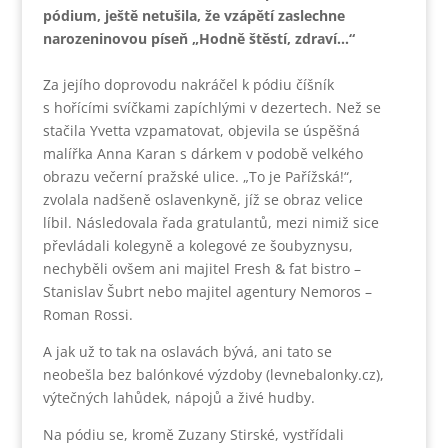
pódium, ještě netušila, že vzápětí zaslechne
narozeninovou píseň „Hodně štěstí, zdraví…“
Za jejího doprovodu nakráčel k pódiu číšník
s hořícími svíčkami zapíchlými v dezertech. Než se
stačila Yvetta vzpamatovat, objevila se úspěšná
malířka Anna Karan s dárkem v podobě velkého
obrazu večerní pražské ulice. „To je Pařížská!“,
zvolala nadšeně oslavenkyně, jíž se obraz velice
líbil. Následovala řada gratulantů, mezi nimiž sice
převládali kolegyně a kolegové ze šoubyznysu,
nechyběli ovšem ani majitel Fresh & fat bistro –
Stanislav Šubrt nebo majitel agentury Nemoros –
Roman Rossi.
A jak už to tak na oslavách bývá, ani tato se
neobešla bez balónkové výzdoby (levnebalonky.cz),
výtečných lahůdek, nápojů a živé hudby.
Na pódiu se, kromě Zuzany Stirské, vystřídali