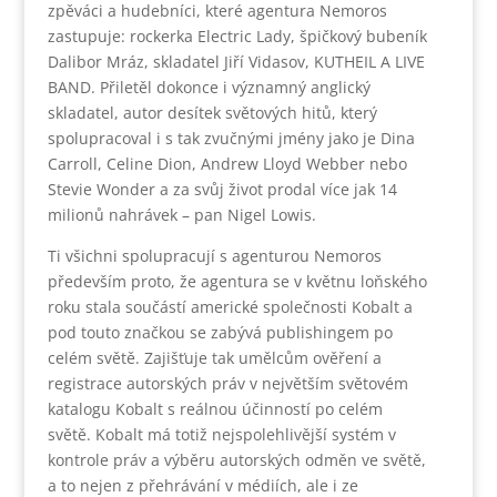
zpěváci a hudebníci, které agentura Nemoros
zastupuje: rockerka Electric Lady, špičkový bubeník
Dalibor Mráz, skladatel Jiří Vidasov, KUTHEIL A LIVE
BAND. Přiletěl dokonce i významný anglický
skladatel, autor desítek světových hitů, který
spolupracoval i s tak zvučnými jmény jako je Dina
Carroll, Celine Dion, Andrew Lloyd Webber nebo
Stevie Wonder a za svůj život prodal více jak 14
milionů nahrávek – pan Nigel Lowis.
Ti všichni spolupracují s agenturou Nemoros
především proto, že agentura se v květnu loňského
roku stala součástí americké společnosti Kobalt a
pod touto značkou se zabývá publishingem po
celém světě. Zajišťuje tak umělcům ověření a
registrace autorských práv v největším světovém
katalogu Kobalt s reálnou účinností po celém
světě. Kobalt má totiž nejspolehlivější systém v
kontrole práv a výběru autorských odměn ve světě,
a to nejen z přehrávání v médiích, ale i ze