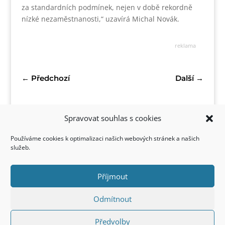
za standardních podmínek, nejen v době rekordně
nízké nezaměstnanosti,“ uzavírá Michal Novák.
reklama
←
Předchozí
Další
→
Spravovat souhlas s cookies
Používáme cookies k optimalizaci našich webových stránek a našich
služeb.
Příjmout
Kontakt
Odmítnout
Předvolby
Copyright © 2022 FirstStyle, All Rights Reserved