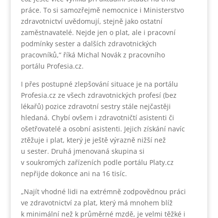
práce. To si samozřejmě nemocnice i Ministerstvo
zdravotnictví uvědomují, stejně jako ostatní
zaměstnavatelé. Nejde jen o plat, ale i pracovní
podmínky sester a dalších zdravotnických
pracovníků,“ říká Michal Novák z pracovního
portálu Profesia.cz.
I přes postupné zlepšování situace je na portálu
Profesia.cz ze všech zdravotnických profesí (bez
lékařů) pozice zdravotní sestry stále nejčastěji
hledaná. Chybí ovšem i zdravotničtí asistenti či
ošetřovatelé a osobní asistenti. Jejich získání navíc
ztěžuje i plat, který je ještě výrazně nižší než
u sester. Druhá jmenovaná skupina si
v soukromých zařízeních podle portálu Platy.cz
nepřijde dokonce ani na 16 tisíc.
„Najít vhodné lidi na extrémně zodpovědnou práci
ve zdravotnictví za plat, který má mnohem blíž
k minimální než k průměrné mzdě, je velmi těžké i