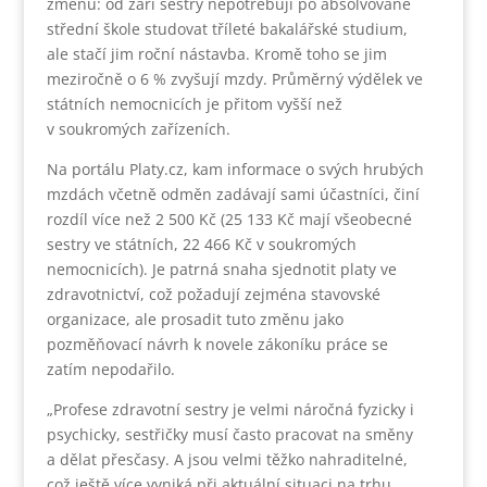
změnu: od září sestry nepotřebují po absolvované
střední škole studovat tříleté bakalářské studium,
ale stačí jim roční nástavba. Kromě toho se jim
meziročně o 6 % zvyšují mzdy. Průměrný výdělek ve
státních nemocnicích je přitom vyšší než
v soukromých zařízeních.
Na portálu Platy.cz, kam informace o svých hrubých
mzdách včetně odměn zadávají sami účastníci, činí
rozdíl více než 2 500 Kč (25 133 Kč mají všeobecné
sestry ve státních, 22 466 Kč v soukromých
nemocnicích). Je patrná snaha sjednotit platy ve
zdravotnictví, což požadují zejména stavovské
organizace, ale prosadit tuto změnu jako
pozměňovací návrh k novele zákoníku práce se
zatím nepodařilo.
„Profese zdravotní sestry je velmi náročná fyzicky i
psychicky, sestřičky musí často pracovat na směny
a dělat přesčasy. A jsou velmi těžko nahraditelné,
což ještě více vyniká při aktuální situaci na trhu