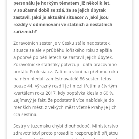
personálu je horkým tématem již několik let.
V současné době se zdá, že se jejich úbytek
zastavil. Jaká je aktuální situace? A jaké jsou
rozdíly v odměňování ve státních a nestátních
zařízeních?
Zdravotních sester je v Česku stále nedostatek,
situace se ale v průběhu loňského roku zlepšila
a poprvé po pěti letech se zastavil jejich úbytek.
Zdravotnické statistiky potvrzují i data pracovního
portálu Profesia.cz. Zatímco vloni na přelomu roku
na něm hledali zaměstnavatelé 86 sester, letos
pouze 44. Výrazný rozdíl je i mezi třetím a čtvrtým
kvartálem roku 2017, kdy poptávka klesla o 60 %.
Zajímavý je fakt, že podstatně více nabídek je do
menších měst, z velkých měst včetně Prahy je jich
cca šestina.
Sestry v tuzemsku chybí dlouhodobě, Ministerstvo
zdravotnictví proto prosadilo rozporuplně přijatou