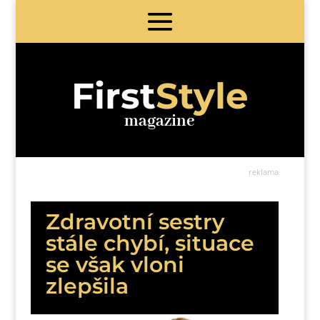
First
Style
magazine
reklama
Zdravotní sestry
stále chybí, situace
se však vloni
zlepšila