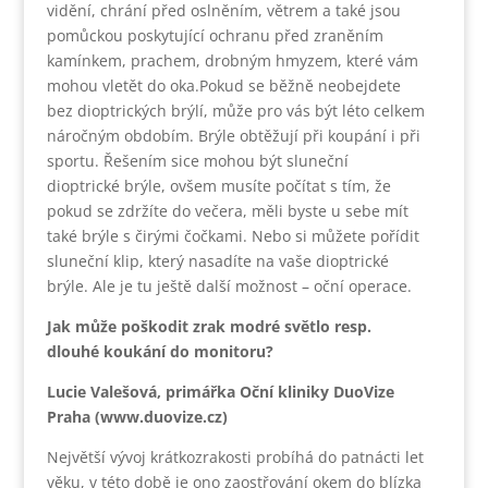
vidění, chrání před oslněním, větrem a také jsou
pomůckou poskytující ochranu před zraněním
kamínkem, prachem, drobným hmyzem, které vám
mohou vletět do oka.Pokud se běžně neobejdete
bez dioptrických brýlí, může pro vás být léto celkem
náročným obdobím. Brýle obtěžují při koupání i při
sportu. Řešením sice mohou být sluneční
dioptrické brýle, ovšem musíte počítat s tím, že
pokud se zdržíte do večera, měli byste u sebe mít
také brýle s čirými čočkami. Nebo si můžete pořídit
sluneční klip, který nasadíte na vaše dioptrické
brýle. Ale je tu ještě další možnost – oční operace.
Jak může poškodit zrak modré světlo resp.
dlouhé koukání do monitoru?
Lucie Valešová, primářka Oční kliniky DuoVize
Praha (www.duovize.cz)
Největší vývoj krátkozrakosti probíhá do patnácti let
věku, v této době je ono zaostřování okem do blízka