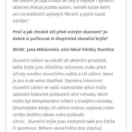
ale ideální je osprchovat se celý a nejlépe i vyměnit
oblečení.Pokud jezdíte autem, neměli byste šetřit
ani na kvalitních pylových filtrech a jejich časté
údržbě.“
Proč a jak chránit očí před ostrým sluncem? Je
dobré si pořizovat si dioptrické sluneční brýle?
MUDr. Jana Mikšovská, oční lékař kliniky DuoVize
Sluneční záření se odráží od okolního prostředí,
takže brýle jsou důležitou ochranou zraku před
účinky ostrého slunečního světla a UV záření, které
je pro zrak velmi škodlivé. Zejména intenzivní
sluneční záření ve vyšší nadmořské výšce může
způsobit bolestivé poškození oční rohovky, které
může být komplikováno infekcí s trvalými následky.
Dlouhodobé dávky UV záření mohou zvyšovat riziko
vzniku šedého zákalu nebo poškodit
sítnici. Sluneční brýle jsou nezbytné také pro řidiče
či sportovce. Během slunečného dne zlepšují