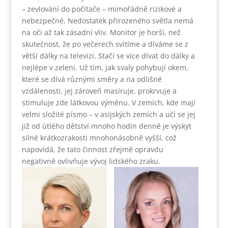
– zevlování do počítače – mimořádně rizikové a
nebezpečné. Nedostatek přirozeného světla nemá
na oči až tak zásadní vliv. Monitor je horší, než
skutečnost, že po večerech svítíme a díváme se z
větší dálky na televizi. Stačí se více dívat do dálky a
nejlépe v zeleni. Už tím, jak svaly pohybují okem,
které se dívá různými směry a na odlišné
vzdálenosti, jej zároveň masíruje, prokrvuje a
stimuluje zde látkovou výměnu. V zemích, kde mají
velmi složité písmo – v asijských zemích a učí se jej
již od útlého dětství mnoho hodin denně je výskyt
silné krátkozrakosti mnohonásobně vyšší, což
napovídá, že tato činnost zřejmě opravdu
negativně ovlivňuje vývoj lidského zraku.