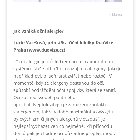
reklama
Jak vzniká oční alergie?
Lucie Valešová, primářka Oční kliniky DuoVize
Praha (www.duovize.cz)
„Oční alergie je důsledkem poruchy imunitního
systému. Naše oči při ní reagují na alergeny, jako je
například pyl, plíseň, srst zvířat nebo roztoči. V
momentě, kdy se alergeny dostanou do očí,
způsobí podráždění oční spojivky, která se zanítí.
Oči začnou svědět, pálit nebo
opuchat. Nejdůležitější je zamezení kontaktu
s alergenem, takže v době maximálního výskytu
pylových zrn či jiných alergenů v ovzduší, je
nejlepší vycházet ven co nejméně. Při příchodu
domů pak je vhodné oči důkladně propláchnout,