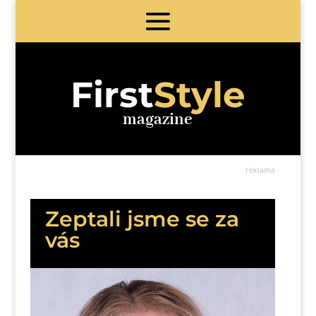
First
Style
magazine
reklama
Zeptali jsme se za
vás