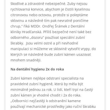
škodlivé a zdravotně nebezpečné. Zuby nejsou
rychlovarná konvice, abychom je čistili kyselinou
citronovou nebo octovou, protože si poleptáme
sklovinu a následně tím pak nevratně poničíme
chrup,“ říká MDDr. Ondřej Šrámek z Dentální
kliniky Hradčanská. Příliš bezpečné není také bez
odborného „dozoru“ používat speciální zubní
škrabky. Jsou velmi ostré a při nevhodné
manipulaci si můžeme ve sklovině vytvořit vrypy, do
kterých se následně bude zubní kámen usazovat
mnohem snadněji.
Na dentální hygienu 2x do roka
Zubní kámen nejlépe odstraní specialista na
pravidelné zubní hygieně, která by měla být
minimálně jednou za rok. U lidí, kteří trpí na častý
zubní kámen je vhodné chodit i 2x do roka.
„Odborníci nejčastěji k odstranění kamene
používají mechanické prostředky jako ruční škrabku