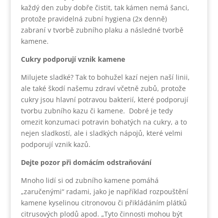
každý den zuby dobře čistit, tak kámen nemá šanci,
protože pravidelná zubní hygiena (2x denně)
zabraní v tvorbě zubního plaku a následné tvorbě
kamene.
Cukry podporují vznik kamene
Milujete sladké? Tak to bohužel kazí nejen naší linii,
ale také škodí našemu zdraví včetně zubů, protože
cukry jsou hlavní potravou bakterií, které podporují
tvorbu zubního kazu či kamene. Dobré je tedy
omezit konzumaci potravin bohatých na cukry, a to
nejen sladkostí, ale i sladkých nápojů, které velmi
podporují vznik kazů.
Dejte pozor při domácím odstraňování
Mnoho lidí si od zubního kamene pomáhá
„zaručenými“ radami, jako je například rozpouštění
kamene kyselinou citronovou či přikládáním plátků
citrusových plodů apod. „Tyto činnosti mohou být