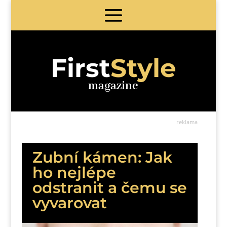
First
Style
magazine
reklama
Zubní kámen: Jak
ho nejlépe
odstranit a čemu se
vyvarovat