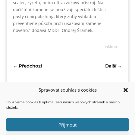
scaler, kyretu, nebo ultrazvukový přístroj. Na
dočištění kamene se používají speciální leštící
pasty či airpolishing, který zuby vyhladí a
preventivně působí proti usazování kamene
nového,“ dodává MDDr. Ondřej Šrámek.
reklama
←
Předchozí
Další
→
Spravovat souhlas s cookies
Používáme cookies k optimalizaci našich webových stránek a našich
služeb.
Příjmout
Kontakt