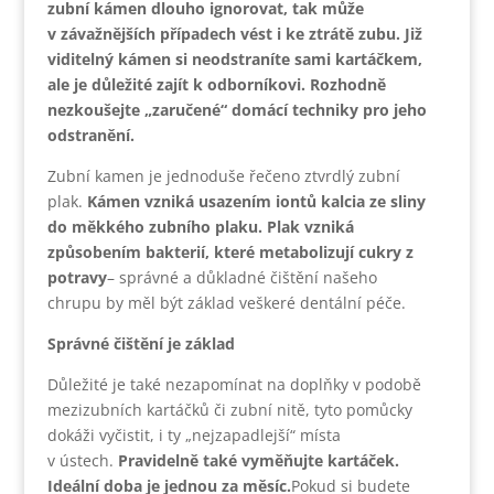
zubní kámen dlouho ignorovat, tak může
v závažnějších případech vést i ke ztrátě zubu. Již
viditelný kámen si neodstraníte sami kartáčkem,
ale je důležité zajít k odborníkovi. Rozhodně
nezkoušejte „zaručené“ domácí techniky pro jeho
odstranění.
Zubní kamen je jednoduše řečeno ztvrdlý zubní
plak.
Kámen vzniká usazením iontů kalcia ze sliny
do měkkého zubního plaku. Plak vzniká
způsobením bakterií, které metabolizují cukry z
potravy
– správné a důkladné čištění našeho
chrupu by měl být základ veškeré dentální péče.
Správné čištění je základ
Důležité je také nezapomínat na doplňky v podobě
mezizubních kartáčků či zubní nitě, tyto pomůcky
dokáži vyčistit, i ty „nejzapadlejší“ místa
v ústech.
Pravidelně také vyměňujte kartáček.
Ideální doba je jednou za měsíc.
Pokud si budete