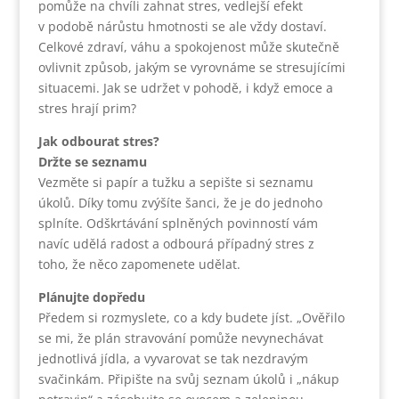
pomůže na chvíli zahnat stres, vedlejší efekt
v podobě nárůstu hmotnosti se ale vždy dostaví.
Celkové zdraví, váhu a spokojenost může skutečně
ovlivnit způsob, jakým se vyrovnáme se stresujícími
situacemi. Jak se udržet v pohodě, i když emoce a
stres hrají prim?
Jak odbourat stres?
Držte se seznamu
Vezměte si papír a tužku a sepište si seznamu
úkolů. Díky tomu zvýšíte šanci, že je do jednoho
splníte. Odškrtávání splněných povinností vám
navíc udělá radost a odbourá případný stres z
toho, že něco zapomenete udělat.
Plánujte dopředu
Předem si rozmyslete, co a kdy budete jíst. „Ověřilo
se mi, že plán stravování pomůže nevynechávat
jednotlivá jídla, a vyvarovat se tak nezdravým
svačinkám. Připište na svůj seznam úkolů i „nákup