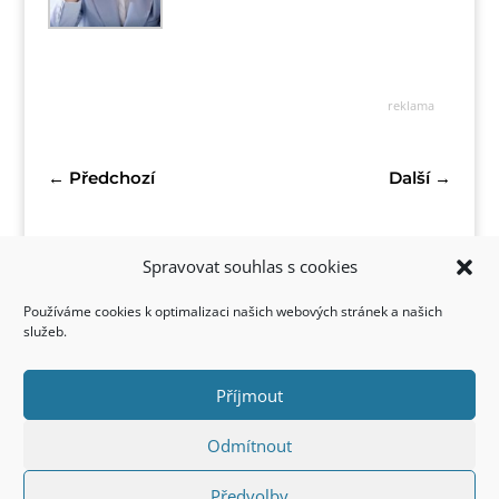
reklama
←
Předchozí
Další
→
Spravovat souhlas s cookies
Používáme cookies k optimalizaci našich webových stránek a našich
služeb.
Příjmout
Kontakt
Odmítnout
Předvolby