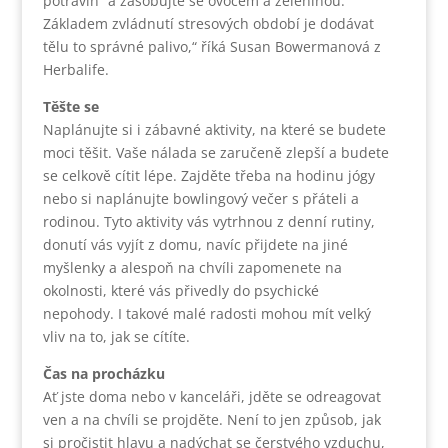
potravin“ a zásobujte se ovocem a zeleninou.
Základem zvládnutí stresových období je dodávat
tělu to správné palivo,“ říká Susan Bowermanová z
Herbalife.
Těšte se
Naplánujte si i zábavné aktivity, na které se budete
moci těšit. Vaše nálada se zaručeně zlepší a budete
se celkově cítit lépe. Zajděte třeba na hodinu jógy
nebo si naplánujte bowlingový večer s přáteli a
rodinou. Tyto aktivity vás vytrhnou z denní rutiny,
donutí vás vyjít z domu, navíc přijdete na jiné
myšlenky a alespoň na chvíli zapomenete na
okolnosti, které vás přivedly do psychické
nepohody. I takové malé radosti mohou mít velký
vliv na to, jak se cítíte.
Čas na procházku
Ať jste doma nebo v kanceláři, jděte se odreagovat
ven a na chvíli se projděte. Není to jen způsob, jak
si pročistit hlavu a nadýchat se čerstvého vzduchu,