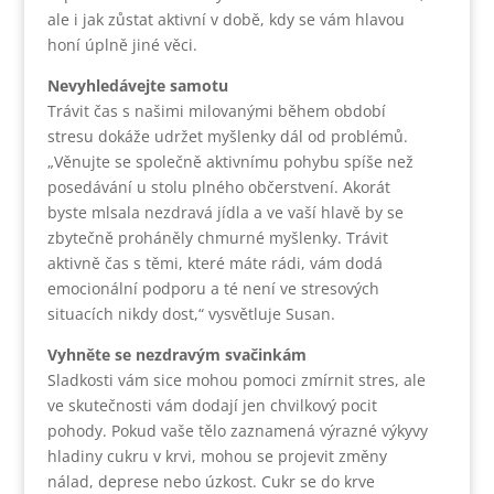
ale i jak zůstat aktivní v době, kdy se vám hlavou
honí úplně jiné věci.
Nevyhledávejte samotu
Trávit čas s našimi milovanými během období
stresu dokáže udržet myšlenky dál od problémů.
„Věnujte se společně aktivnímu pohybu spíše než
posedávání u stolu plného občerstvení. Akorát
byste mlsala nezdravá jídla a ve vaší hlavě by se
zbytečně proháněly chmurné myšlenky. Trávit
aktivně čas s těmi, které máte rádi, vám dodá
emocionální podporu a té není ve stresových
situacích nikdy dost,“ vysvětluje Susan.
Vyhněte se nezdravým svačinkám
Sladkosti vám sice mohou pomoci zmírnit stres, ale
ve skutečnosti vám dodají jen chvilkový pocit
pohody. Pokud vaše tělo zaznamená výrazné výkyvy
hladiny cukru v krvi, mohou se projevit změny
nálad, deprese nebo úzkost. Cukr se do krve