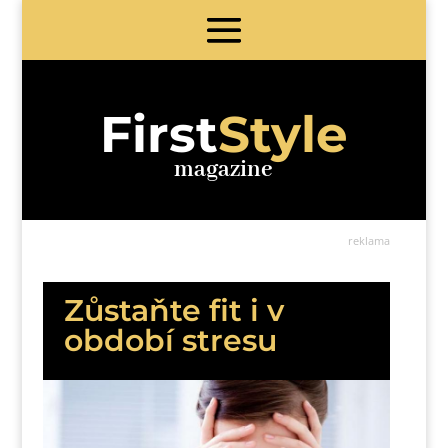
First
Style
magazine
reklama
Zůstaňte fit i v
období stresu