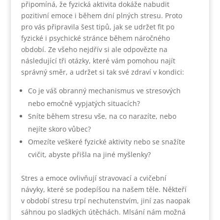
připomíná, že fyzická aktivita dokáže nabudit
pozitivní emoce i během dní plných stresu. Proto
pro vás připravila šest tipů, jak se udržet fit po
fyzické i psychické stránce během náročného
období. Ze všeho nejdřív si ale odpovězte na
následující tři otázky, které vám pomohou najít
správný směr, a udržet si tak své zdraví v kondici:
Co je váš obranný mechanismus ve stresových
nebo emočně vypjatých situacích?
Sníte během stresu vše, na co narazíte, nebo
nejíte skoro vůbec?
Omezíte veškeré fyzické aktivity nebo se snažíte
cvičit, abyste přišla na jiné myšlenky?
Stres a emoce ovlivňují stravovací a cvičební
návyky, které se podepíšou na našem těle. Někteří
v období stresu trpí nechutenstvím, jiní zas naopak
sáhnou po sladkých útěchách. Mlsání nám možná