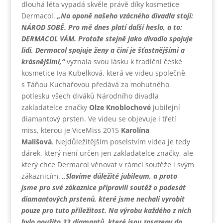
dlouhá léta vypadá skvěle právě díky kosmetice
Dermacol.
„Na oponě našeho vzácného divadla stojí:
NÁROD SOBĚ. Pro mě dnes platí další heslo, a to:
DERMACOL VÁM. Protože stejně jako divadlo spojuje
lidi, Dermacol spojuje ženy a činí je šťastnějšími a
krásnějšími,“
vyznala svou lásku k tradiční české
kosmetice Iva Kubelková, která ve videu společně
s Táňou Kuchařovou předává za mohutného
potlesku všech diváků Národního divadla
zakladatelce značky
Olze Knoblochové
jubilejní
diamantový prsten. Ve videu se objevuje i třetí
miss, kterou je ViceMiss 2015
Karolína
Mališová
. Nejdůležitějším poselstvím videa je tedy
dárek, který není určen jen zakladatelce značky, ale
který chce Dermacol věnovat v rámci soutěže i svým
zákaznicím.
„Slavíme důležité jubileum, a proto
jsme pro své zákaznice připravili soutěž o padesát
diamantových prstenů, které jsme nechali vyrobit
pouze pro tuto příležitost. Na výrobu každého z nich
bylo použito 33 diamantů, které jsou zasazeny do