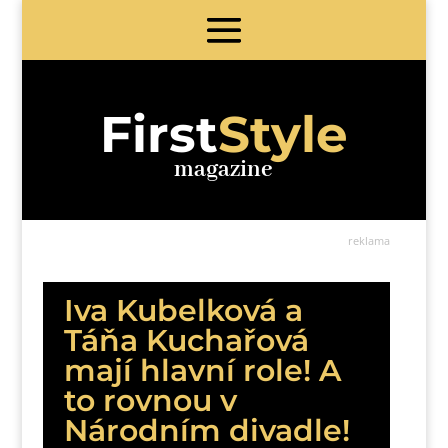
First
Style
magazine
reklama
Iva Kubelková a
Táňa Kuchařová
mají hlavní role! A
to rovnou v
Národním divadle!