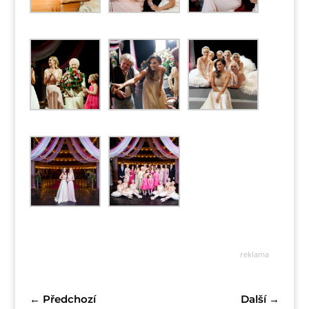
reklama
←
Předchozí
Další
→