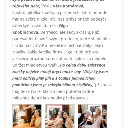
růžového zlata,“
řekla
Věra Komárová
,
spolumajitelka značky, o prstenech, které nebude
mít na světě nikdo jiný, než právě oněch padesát
výherkyň a zakladatelka
Olga
Knoblochová
. Dermacol ale ženy zkrášluje již
padesát let hlavně svými produkty, které si oblíbila
i řada našich VIP a některé z nich se staly i tváří
značky. Zakladatelka firmy Olga Knoblochová
v závěru prozradila recept na to, jak si co nejdéle
udržet mladistvou tvář:
„Po celou dobu existence
značky nejvíce miluji krycí make-upy. Vždycky jsem
měla obličej plný pih a s touhle jednoduchou
pomůckou jsem je zakryla během chviličky,“
přiznala
majitelka tváře, kterou není potřeba žádné
milovnici dobré kosmetiky představovat.