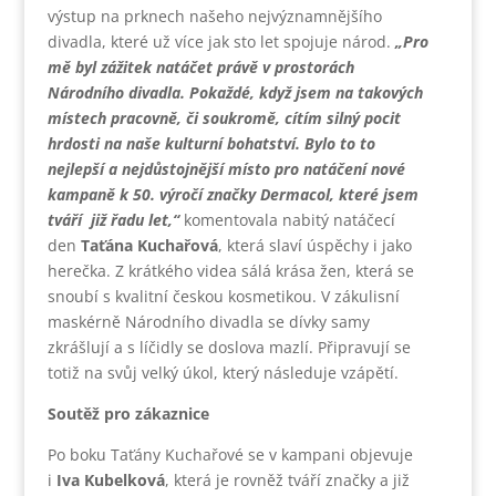
výstup na prknech našeho nejvýznamnějšího
divadla, které už více jak sto let spojuje národ.
„Pro
mě byl zážitek natáčet právě v prostorách
Národního divadla. Pokaždé, když jsem na takových
místech pracovně, či soukromě, cítím silný pocit
hrdosti na naše kulturní bohatství. Bylo to to
nejlepší a nejdůstojnější místo pro natáčení nové
kampaně k 50. výročí značky Dermacol, které jsem
tváří již řadu let,“
komentovala nabitý natáčecí
den
Taťána Kuchařová
, která slaví úspěchy i jako
herečka. Z krátkého videa sálá krása žen, která se
snoubí s kvalitní českou kosmetikou. V zákulisní
maskérně Národního divadla se dívky samy
zkrášlují a s líčidly se doslova mazlí. Připravují se
totiž na svůj velký úkol, který následuje vzápětí.
Soutěž pro zákaznice
Po boku Taťány Kuchařové se v kampani objevuje
i
Iva Kubelková
, která je rovněž tváří značky a již