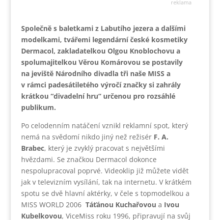
reklama
Společně s baletkami z Labutího jezera a dalšími
modelkami, tvářemi legendární české kosmetiky
Dermacol, zakladatelkou Olgou Knoblochovu a
spolumajitelkou Věrou Komárovou se postavily
na jeviště Národního divadla tři naše MISS a
v rámci padesátiletého výročí značky si zahrály
krátkou “divadelní hru“ určenou pro rozsáhlé
publikum.
Po celodenním natáčení vznikl reklamní spot, který
nemá na svědomí nikdo jiný než režisér
F. A.
Brabec
, který je zvyklý pracovat s největšími
hvězdami. Se značkou Dermacol dokonce
nespolupracoval poprvé. Videoklip již můžete vidět
jak v televizním vysílání, tak na internetu. V krátkém
spotu se dvě hlavní aktérky, v čele s topmodelkou a
MISS WORLD 2006
Táťánou Kuchařovou
a
Ivou
Kubelkovou
, ViceMiss roku 1996, připravují na svůj