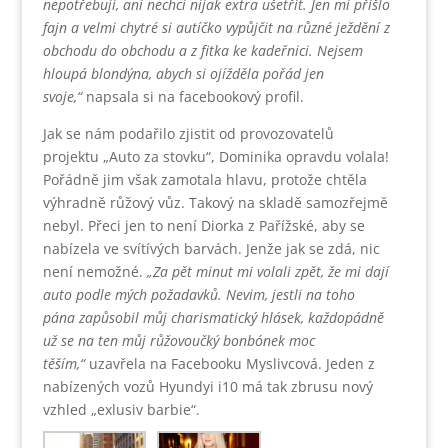
nepotřebuji, ani nechci nijak extra ušetřit. Jen mi přišlo
fajn a velmi chytré si autíčko vypůjčit na různé ježdění z
obchodu do obchodu a z fitka ke kadeřnici. Nejsem
hloupá blondýna, abych si ojížděla pořád jen
svoje,“
napsala si na facebookový profil.
Jak se nám podařilo zjistit od provozovatelů
projektu „Auto za stovku“, Dominika opravdu volala!
Pořádně jim však zamotala hlavu, protože chtěla
výhradně růžový vůz. Takový na skladě samozřejmě
nebyl. Přeci jen to není Diorka z Pařížské, aby se
nabízela ve svítívých barvách. Jenže jak se zdá, nic
není nemožné.
„Za pět minut mi volali zpět, že mi dají
auto podle mých požadavků. Nevim, jestli na toho
pána zapůsobil můj charismatický hlásek, každopádně
už se na ten můj růžovoučký bonbónek moc
těším,“
uzavřela na Facebooku Myslivcová. Jeden z
nabízených vozů Hyundyi i10 má tak zbrusu nový
vzhled „exlusiv barbie“.