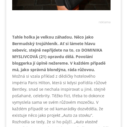
reklama
Tahle holka je velkou záhadou. Něco jako
Bermudský trojúhleník. Ať si lámete hlavu
sebevíc, stejně nepřijdete na to, co DOMINIKA
MYSLIVCOVÁ (21) opravdu dělá. Povolání
bloggerka jí úplně nežereme. V každém případě
má, jako správná blondýna, ráda růžovou.
Možná si vzala příklad z dědičky hotelového
impéria Paris Hilton, která si kdysi pořídila růžové
Bentley, snad se nechala inspirovat u jiné, stejně
pošahané, celebrity. Těžko říct, třeba to dokonce
vymyslela sama ve svém růžovém mozečku. V
každém případě se od kamarádky dozvěděla, že
existuje něco jako projekt „Auto za stovku“.
Rozhodla se tedy, že si ho půjčí.
„Auto vlastně