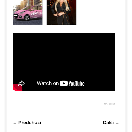
reklama
←
Předchozí
Další
→