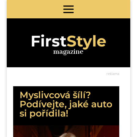
First
Style
magazine
reklama
Myslivcová šílí?
Podívejte, jaké auto
si pořídila!