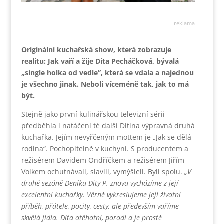
reklama
Originální kuchařská show, která zobrazuje
realitu: Jak vaří a žije Dita Pecháčková, bývalá
„single holka od vedle”, která se vdala a najednou
je všechno jinak. Neboli víceméně tak, jak to má
být.
Stejně jako první kulinářskou televizní sérii
předběhla i natáčení té další Ditina výpravná druhá
kuchařka. Jejím nevyřčeným mottem je „Jak se dělá
rodina“. Pochopitelně v kuchyni. S producentem a
režisérem Davidem Ondříčkem a režisérem Jiřím
Volkem ochutnávali, slavili, vymýšleli. Byli spolu.
„V
druhé sezóně Deníku Dity P. znovu vycházíme z její
excelentní kuchařky. Věrně vykreslujeme její životní
příběh, přátele, pocity, cesty, ale především vaříme
skvělá jídla. Dita otěhotní, porodí a je prostě