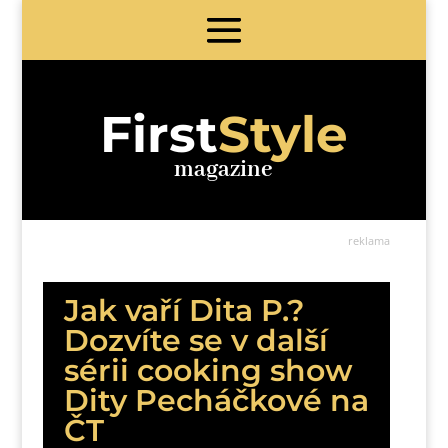
First
Style
magazine
reklama
Jak vaří Dita P.?
Dozvíte se v další
sérii cooking show
Dity Pecháčkové na
ČT