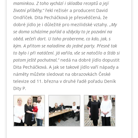
maminkou. Z toho vychází i skladba receptů a její
životní příběhy,“
řekl režisér a producent David
Ondříček. Dita Pecháčková je přesvědčená, že
dobré jídlo je i důležité pro mezilidské vztahy.
„My
se doma scházíme pořád a vždycky to je pozvání na
oběd, večeři dort. U toho probereme, co kdo, jak, s
kým. A přitom se naladíme do jedné party. Přesně tak
to bylo i při natáčení. Já vařila, vše se natočilo a štáb si
potom ještě pochutnal,“
nedá na dobré jídlo dopustit
Dita Pecháčková. A jak se takové jídlo vaří nápady a
náměty můžete sledovat na obrazovkách České
televize od 11. března v druhé řadě pořadu Deník
Dity P.