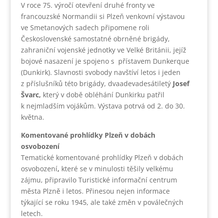
V roce 75. výročí otevření druhé fronty ve
francouzské Normandii si Plzeň venkovní výstavou
ve Smetanových sadech připomene roli
Československé samostatné obrněné brigády,
zahraniční vojenské jednotky ve Velké Británii, jejíž
bojové nasazení je spojeno s přístavem Dunkerque
(Dunkirk). Slavnosti svobody navštíví letos i jeden
z příslušníků této brigády, dvaadevadesátiletý
Josef
Švarc,
který v době obléhání Dunkirku patřil
k nejmladším vojákům. Výstava potrvá od 2. do 30.
května.
Komentované prohlídky Plzeň v dobách
osvobození
Tematické komentované prohlídky Plzeň v dobách
osvobození
,
které se v minulosti těšily velkému
zájmu, připravilo Turistické informační centrum
města Plzně i letos. Přinesou nejen informace
týkající se roku 1945, ale také změn v poválečných
letech.