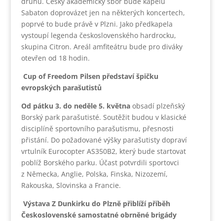
druhu. Český akademický sbor bude kapelu
Sabaton doprovázet jen na některých koncertech,
poprvé to bude právě v Plzni. Jako předkapela
vystoupí legenda československého hardrocku,
skupina Citron. Areál amfiteátru bude pro diváky
otevřen od 18 hodin.
Cup of Freedom Pilsen představí špičku
evropských parašutistů
Od pátku 3. do neděle 5. května
obsadí plzeňský
Borský park parašutisté. Soutěžit budou v klasické
disciplíně sportovního parašutismu, přesnosti
přistání. Do požadované výšky parašutisty dopraví
vrtulník Eurocopter AS350B2, který bude startovat
poblíž Borského parku. Účast potvrdili sportovci
z Německa, Anglie, Polska, Finska, Nizozemí,
Rakouska, Slovinska a Francie.
Výstava Z Dunkirku do Plzně přiblíží příběh
Československé samostatné obrněné brigády