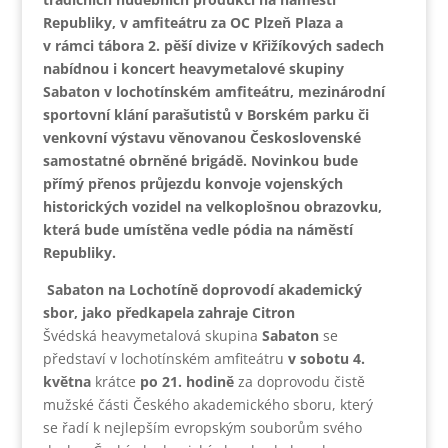
Republiky, v amfiteátru za OC Plzeň Plaza a
v rámci tábora 2. pěší divize v Křižíkových sadech
nabídnou i koncert heavymetalové skupiny
Sabaton v lochotínském amfiteátru, mezinárodní
sportovní klání parašutistů v Borském parku či
venkovní výstavu věnovanou Československé
samostatné obrněné brigádě. Novinkou bude
přímý přenos průjezdu konvoje vojenských
historických vozidel na velkoplošnou obrazovku,
která bude umístěna vedle pódia na náměstí
Republiky.
Sabaton na Lochotíně doprovodí akademický
sbor, jako předkapela zahraje Citron
Švédská heavymetalová skupina
Sabaton
se
představí v lochotínském amfiteátru
v sobotu 4.
května
krátce
po 21. hodině
za doprovodu čistě
mužské části Českého akademického sboru, který
se řadí k nejlepším evropským souborům svého