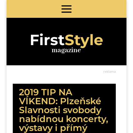
First
Style
magazine
reklama
2019 TIP NA
VÍKEND: Plzeňské
Slavnosti svobody
nabídnou koncerty,
výstavy i přímý