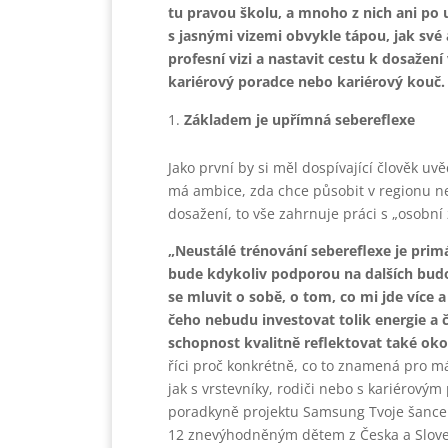
tu pravou školu, a mnoho z nich ani po u
s jasnými vizemi obvykle tápou, jak své 
profesní vizi a nastavit cestu k dosaže
kariérový poradce nebo kariérový kouč
Základem je upřímná sebereflexe
Jako první by si měl dospívající člověk uvě
má ambice, zda chce působit v regionu nebo
dosažení, to vše zahrnuje práci s „osobní
„Neustálé trénování sebereflexe je prim
bude kdykoliv podporou na dalších budo
se mluvit o sobě, o tom, co mi jde více 
čeho nebudu investovat tolik energie a č
schopnost kvalitně reflektovat také okol
říci proč konkrétně, co to znamená pro má
jak s vrstevníky, rodiči nebo s kariérový
poradkyně projektu Samsung Tvoje šance. 
12 znevýhodněným dětem z Česka a Slov