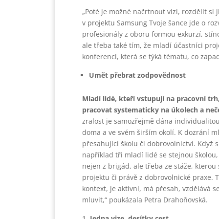
„Poté je možné načrtnout vizi, rozdělit si 
v projektu Samsung Tvoje šance jde o rozv
profesionály z oboru formou exkurzí, stí
ale třeba také tím, že mladí účastníci pr
konferenci, která se týká tématu, co zapad
Umět přebrat zodpovědnost
Mladí lidé, kteří vstupují na pracovní trh
pracovat systematicky na úkolech a neče
zralost je samozřejmě dána individualitou 
doma a ve svém širším okolí. K dozrání ml
přesahující školu či dobrovolnictví. Když 
například tři mladí lidé se stejnou školo
nejen z brigád, ale třeba ze stáže, kterou
projektu či právě z dobrovolnické praxe. T
kontext, je aktivní, má přesah, vzdělává s
mluvit,“ poukázala Petra Drahoňovská.
Jedna vize, desítky cest