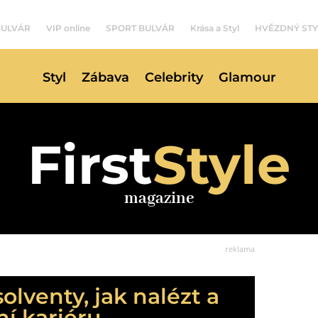
BULVÁR
VIP online
SPORT BULVÁR
Krása a Styl
HVĚZDNÝ STY
Styl
Zábava
Celebrity
Glamour
First
Style
magazine
reklama
solventy, jak nalézt a
ní kariéru