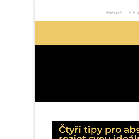
iNews24
VIP 
Čtyři tipy pro ab
rozjet svou ideál