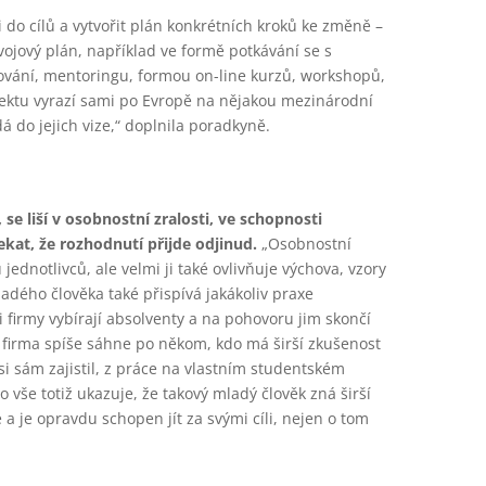
ji do cílů a vytvořit plán konkrétních kroků ke změně –
ojový plán, například ve formě potkávání se s
nování, mentoringu, formou on-line kurzů, workshopů,
ojektu vyrazí sami po Evropě na nějakou mezinárodní
á do jejich vize,“ doplnila poradkyně.
, se liší v osobnostní zralosti, ve schopnosti
kat, že rozhodnutí přijde odjinud.
„Osobnostní
jednotlivců, ale velmi ji také ovlivňuje výchova, vzory
adého člověka také přispívá jakákoliv praxe
si firmy vybírají absolventy a na pohovoru jim skončí
u, firma spíše sáhne po někom, kdo má širší zkušenost
 si sám zajistil, z práce na vlastním studentském
o vše totiž ukazuje, že takový mladý člověk zná širší
e a je opravdu schopen jít za svými cíli, nejen o tom