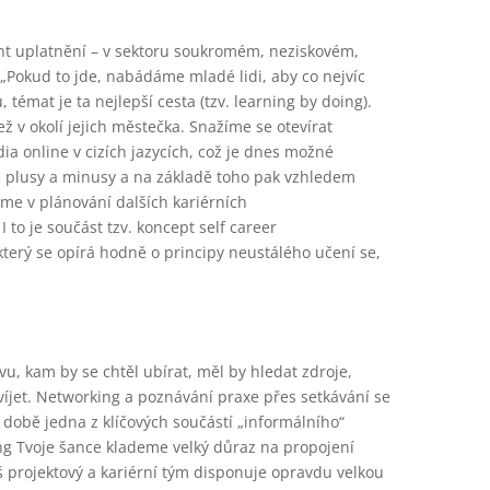
ant uplatnění – v sektoru soukromém, neziskovém,
„Pokud to jde, nabádáme mladé lidi, aby co nejvíc
, témat je ta nejlepší cesta (tzv. learning by doing).
v okolí jejich městečka. Snažíme se otevírat
ia online v cizích jazycích, což je dnes možné
e plusy a minusy a na základě toho pak vzhledem
e v plánování dalších kariérních
 to je součást tzv. koncept self career
erý se opírá hodně o principy neustálého učení se,
u, kam by se chtěl ubírat, měl by hledat zdroje,
víjet. Networking a poznávání praxe přes setkávání se
í době jedna z klíčových součástí „informálního“
ng Tvoje šance klademe velký důraz na propojení
áš projektový a kariérní tým disponuje opravdu velkou