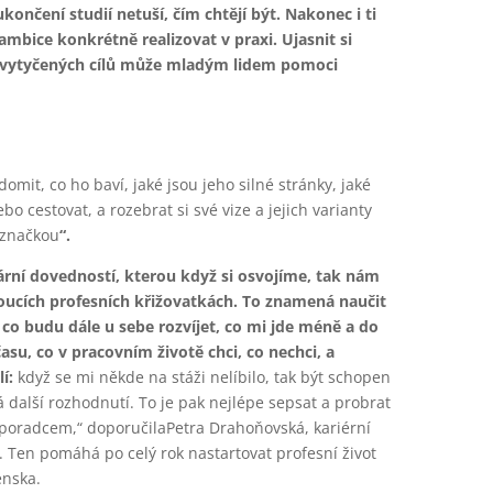
končení studií netuší, čím chtějí být. Nakonec i ti
ambice konkrétně realizovat v praxi. Ujasnit si
ní vytyčených cílů může mladým lidem pomoci
.
domit, co ho baví, jaké jsou jeho silné stránky, jaké
 cestovat, a rozebrat si své vize a jejich varianty
 značkou
“.
ární dovedností, kterou když si osvojíme, tak nám
ucích profesních křižovatkách. To znamená naučit
a co budu dále u sebe rozvíjet, co mi jde méně a do
asu, co v pracovním životě chci, co nechci, a
í:
když se mi někde na stáži nelíbilo, tak být schopen
 další rozhodnutí. To je pak nejlépe sepsat a probrat
m poradcem,“ doporučilaPetra Drahoňovská, kariérní
Ten pomáhá po celý rok nastartovat profesní život
enska.