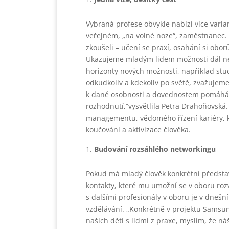
Vybraná profese obvykle nabízí více vari
veřejném, „na volné noze“, zaměstnanec. 
zkoušeli – učení se praxí, osahání si oborů
Ukazujeme mladým lidem možnosti dál než 
horizonty nových možností, například stud
odkudkoliv a kdekoliv po světě, zvažujem
k dané osobnosti a dovednostem pomáhám
rozhodnutí,“vysvětlila Petra Drahoňovská. I
managementu, vědomého řízení kariéry, kt
koučování a aktivizace člověka.
Budování rozsáhlého networkingu
Pokud má mladý člověk konkrétní představ
kontakty, které mu umožní se v oboru roz
s dalšími profesionály v oboru je v dnešn
vzdělávání. „Konkrétně v projektu Samsu
našich dětí s lidmi z praxe, myslím, že n