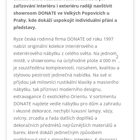
zařizování interiéru i exteriéru raději navštívit
showroom DONATE ve Velkých Popovicích u
Prahy, kde dokáží uspokojit individuální přání a
představy.
Ryze česká rodinná firma DONATE od roku 1997
nabízí originální kolekce interiérového a
exteriérového nábytku z celého světa. Na jednom
2
místě, v showroomu na úctyhodné ploše 4 000 m
,
je soustředěna komplexností, rozsahem, kvalitou a
stylovou pestrostí jedinečná nabídka. Na své si
přijdou jak milovníci rustikální klasiky a masivního
nábytku, tak příznivci moderního designu,
extravagance či exotického Orientu. V sortimentu
DONATE najdete vedle nábytku pro dům a zahradu
i vkusné dekorace, nechybí luxusní lampy, vázy,
svícny, zrcadla a řada dalších doplňků a
dekoračních předmětů nejrůznějších materiálů a
barev, které dokáží jedinečným způsobem
podtrhnout styl a atmosféru interiéru. K dispozici