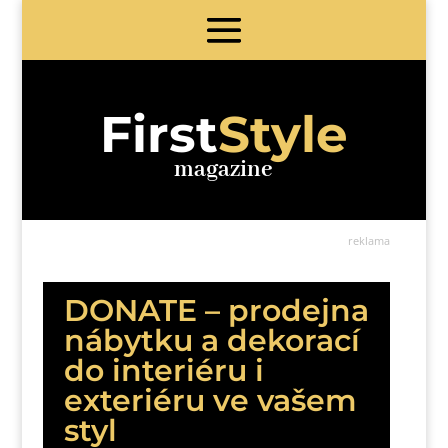
First
Style
magazine
reklama
DONATE – prodejna
nábytku a dekorací
do interiéru i
exteriéru ve vašem
styl