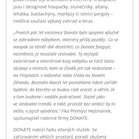
jsou i designové houpačky, slunečníky, altány,
lehátka, baldachýny, markýzy či stínící pergoly –
nedílná součást výbavy zahrad a teras.
„Prvních pár let existence Donate bylo spojeno výlučně
se zahradním nábytkem, interiéry přišly později. Co se
naopak za téměř dvě desetiletí, co Donate funguje,
nezměnilo, je neustálé cestování. Ty nejlepší
exteriérové a interiérové kusy nábytku se totiž často
skrývají v místech, kam se člověk jen tak nedostane –
na Filipínách, v Indonésii nebo třeba na Novém
Zélandu. Bezmála dvacet let pomáháme lidem zařídit
bydlení, do kterého se budou rádi vracet, a věřím, že
v tom budeme i nadále pokračovat. Stejně jako
ve sledování trendů, a také, protože bez ambicí by to
nešlo, v jejich vytváření,“
říká Přemysl Hejtmánek,
spolumajitel rodinné firmy DONATE.
DONATE nabízí řadu vítaných služeb. Se
zařizováním větších prostorů poradí zkušený