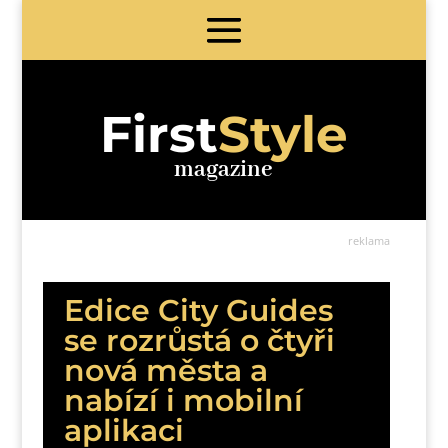
First
Style
magazine
reklama
Edice City Guides
se rozrůstá o čtyři
nová města a
nabízí i mobilní
aplikaci