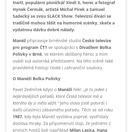
Hartl, populární písničkář Xindl X, herec a fotograf
Hynek Čermák, artisté Michal Pírek a Samuel
Sadecký se svou SLACK Show. Televizní diváci se
tradičně mohou těšit na humorné scénky, skeče a
vydatnou dávku dobré nálady.
Manéž
připravuje brněnské studio
České televize
pro program ČT1
ve spolupráci s
Divadlem Bolka
Polívky v Brně
, ve kterém oblíbený herec a mim
uvádí svá autorská představení. Na této scéně také
pravidelně hostují české i zahraniční soubory.
O Manéži Bolka Polívky
Pavel Zedníček kdysi o
Manéži
řekl:
„Je to jeden z
nejkrásnějších pořadů, které Česká televize má a
kterého by si měla vážit.“
Jeho slova jistě potvrdí i
další účastníci zábavného pořadu. Těch se od roku
1987
, kdy byla Manéž vysílána poprvé, vystřídaly
doslova mraky. Za připomenutí stojí, že jedněmi z
prvních hostů byli například
Milan Lasica, Hana