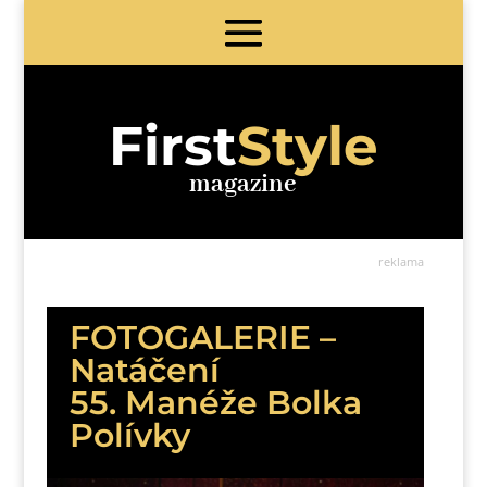
First
Style
magazine
reklama
FOTOGALERIE –
Natáčení
55. Manéže Bolka
Polívky