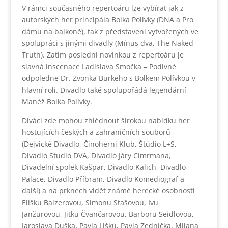
V rámci současného repertoáru lze vybírat jak z
autorských her principála Bolka Polívky (DNA a Pro
dámu na balkoně), tak z představení vytvořených ve
spolupráci s jinými divadly (Mínus dva, The Naked
Truth). Zatím poslední novinkou z repertoáru je
slavná inscenace Ladislava Smočka – Podivné
odpoledne Dr. Zvonka Burkeho s Bolkem Polívkou v
hlavní roli. Divadlo také spolupořádá legendární
Manéž Bolka Polívky.
Diváci zde mohou zhlédnout širokou nabídku her
hostujících českých a zahraničních souborů
(Dejvické Divadlo, Činoherní Klub, Štúdio L+S,
Divadlo Studio DVA, Divadlo Járy Cimrmana,
Divadelní spolek Kašpar, Divadlo Kalich, Divadlo
Palace, Divadlo Příbram, Divadlo Komediograf a
další) a na prknech vidět známé herecké osobnosti
Elišku Balzerovou, Simonu Stašovou, Ivu
Janžurovou, Jitku Čvančarovou, Barboru Seidlovou,
Jaroslava Duška, Pavla Lišku, Pavla Zedníčka, Milana