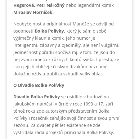
Hegerová, Petr Nárožný
nebo legendární komik
Miroslav Horníček.
Neobyčejnost a originálnost Manéže se odvíjí od
osobnosti
Bolka Polívky
, který je sám o sobě
výjimečný klaun a komik, jeho humor je
inteligentní, zábavný a ojedinělý, ale není vulgární.
Jedinečnost pořadu spočívá mj. v tom, že jsou do
něj zváni umělci z různých koutů světa. I přesto, že
jsou jejich obličeje českým divákům neznámé,
dokážou vždy u publika vzbudit velký ohlas.
O Divadle Bolka Polívky
Divadlo Bolka Polívky
se usídlilo v budově na
Jakubském náměstí v Brně v roce 1993 a 17. září
téhož roku zde autorským představením Bolka
Polívky Trosečník zahájilo svoji činnost a svou první
sezónu. Za dvacet pět let existence se zde
vystřídala řada projektů principála Bolka Polívky.