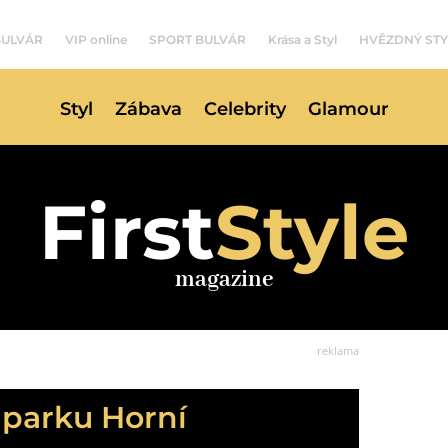
BULVÁR
VIP online
SPORT BULVÁR
Krása a Styl
HVĚZDNÝ STY
Styl
Zábava
Celebrity
Glamour
First
Style
magazine
reklama
 parku Horní