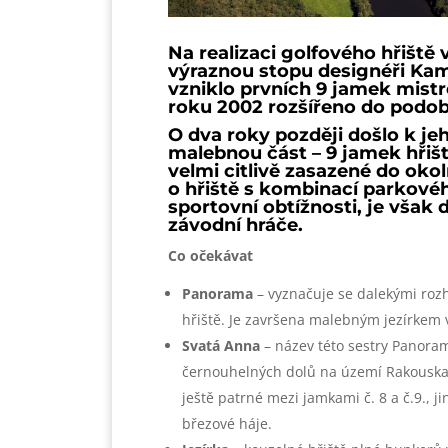
Na realizaci golfového hřišt
výraznou stopu designéři Kami
vzniklo prvních 9 jamek mistr
roku 2002 rozšířeno do podob
O dva roky později došlo k jeh
malebnou část – 9 jamek hřišt
velmi citlivě zasazené do oko
o hřiště s kombinací parkovéh
sportovní obtížnosti, je však
závodní hráče.
Co očekávat
Panorama
– vyznačuje se dalekými rozh
hřiště. Je završena malebným jezírkem v
Svatá Anna
– název této sestry Panora
černouhelných dolů na území Rakouska –
ještě patrné mezi jamkami č. 8 a č.9., 
březové háje.