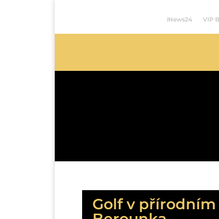
iNews24
VIP 
Golf v přírodním
Berounka