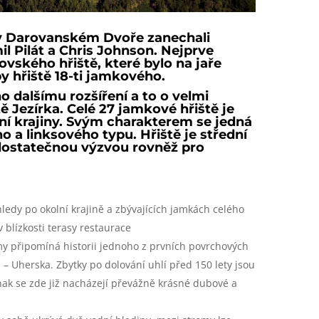
ě v Darovanském Dvoře zanechali
l Pilát a Chris Johnson. Nejprve
ovského hřiště, které bylo na jaře
y hřiště 18-ti jamkového.
o dalšímu rozšíření a to o velmi
ě Jezírka. Celé 27 jamkové hřiště je
lní krajiny. Svým charakterem se jedná
o a linksového typu. Hřiště je střední
 dostatečnou výzvou rovněž pro
ledy po okolní krajině a zbývajících jamkách celého
 blízkosti terasy restaurace
my připomíná historii jednoho z prvních povrchových
 Uherska. Zbytky po dolování uhlí před 150 lety jsou
jinak se zde již nacházejí převážně krásné dubové a