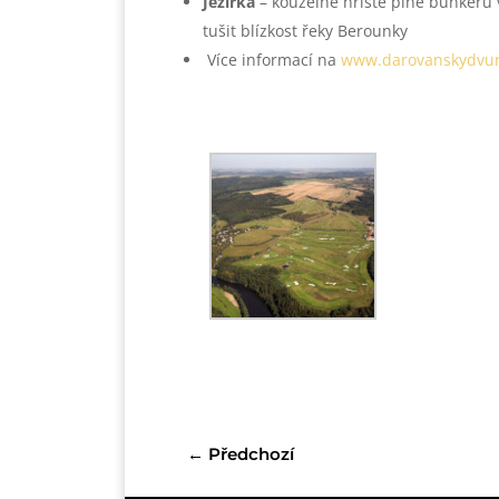
Jezírka
– kouzelné hřiště plné bunkerů 
tušit blízkost řeky Berounky
Více informací na
www.darovanskydvur
←
Předchozí