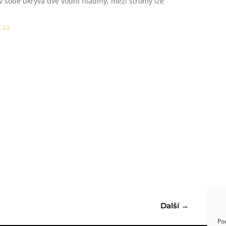
v sobě ukrývá dvě vodní hladiny, mezi stromy lze
.cz
Další
→
Po