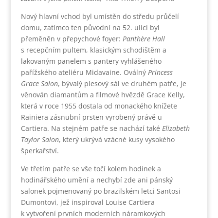
Nový hlavní vchod byl umístěn do středu průčelí
domu, zatímco ten původní na 52. ulici byl
přeměněn v přepychové foyer:
Panthère Hall
s recepčním pultem, klasickým schodištěm a
lakovaným panelem s pantery vyhlášeného
pařížského ateliéru Midavaine. Oválný
Princess
Grace Salon
, bývalý plesový sál ve druhém patře, je
věnován diamantům a filmové hvězdě Grace Kelly,
která v roce 1955 dostala od monackého knížete
Rainiera zásnubní prsten vyrobený právě u
Cartiera. Na stejném patře se nachází také
Elizabeth
Taylor Salon
, který ukrývá vzácné kusy vysokého
šperkařství.
Ve třetím patře se vše točí kolem hodinek a
hodinářského umění a nechybí zde ani pánský
salonek pojmenovaný po brazilském letci Santosi
Dumontovi, jež inspiroval Louise Cartiera
k vytvoření prvních moderních náramkových