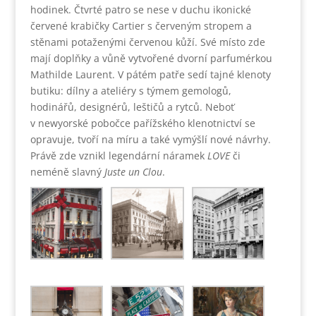
hodinek. Čtvrté patro se nese v duchu ikonické
červené krabičky Cartier s červeným stropem a
stěnami potaženými červenou kůží. Své místo zde
mají doplňky a vůně vytvořené dvorní parfumérkou
Mathilde Laurent. V pátém patře sedí tajné klenoty
butiku: dílny a ateliéry s týmem gemologů,
hodinářů, designérů, leštičů a rytců. Neboť
v newyorské pobočce pařížského klenotnictví se
opravuje, tvoří na míru a také vymýšlí nové návrhy.
Právě zde vznikl legendární náramek
LOVE
či
neméně slavný
Juste un Clou
.