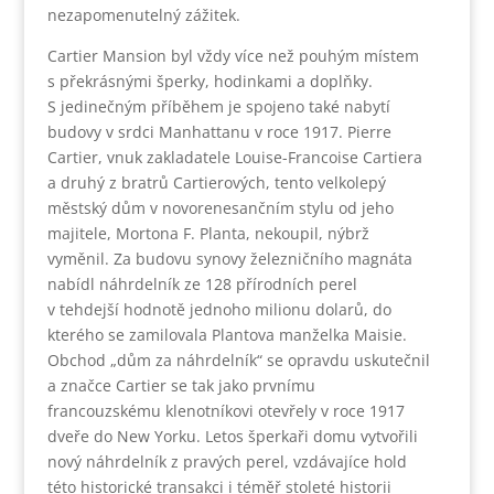
nezapomenutelný zážitek.
Cartier Mansion byl vždy více než pouhým místem
s překrásnými šperky, hodinkami a doplňky.
S jedinečným příběhem je spojeno také nabytí
budovy v srdci Manhattanu v roce 1917. Pierre
Cartier, vnuk zakladatele Louise-Francoise Cartiera
a druhý z bratrů Cartierových, tento velkolepý
městský dům v novorenesančním stylu od jeho
majitele, Mortona F. Planta, nekoupil, nýbrž
vyměnil. Za budovu synovy železničního magnáta
nabídl náhrdelník ze 128 přírodních perel
v tehdejší hodnotě jednoho milionu dolarů, do
kterého se zamilovala Plantova manželka Maisie.
Obchod „dům za náhrdelník“ se opravdu uskutečnil
a značce Cartier se tak jako prvnímu
francouzskému klenotníkovi otevřely v roce 1917
dveře do New Yorku. Letos šperkaři domu vytvořili
nový náhrdelník z pravých perel, vzdávajíce hold
této historické transakci i téměř stoleté historii