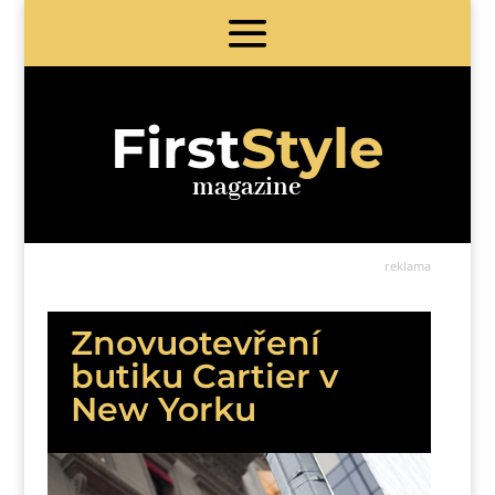
First
Style
magazine
reklama
Znovuotevření
butiku Cartier v
New Yorku