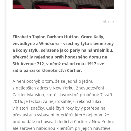
reklama
Elizabeth Taylor, Barbara Hutton, Grace Kelly,
vévodkyně z Windsoru – všechny tyto slavné ženy
a ikony stylu, seřazené jako perly na náhrdelníku,
překročily nejednou práh honosného domu na
5th Avenue 712, v němž má od roku 1917 své
sídlo pařížské klenotnictví Cartier.
A není pochyb o tom, že se jedná o jednu
z nejlepších adres v New Yorku. Znovuotevření
Cartier Mansion, které slavnostně proběhne 7. září
2016, je tečkou za nejrozsáhlejší rekonstrukcí
v historii značky. Celé čtyři roky byly potřeba na
přestavbu a vybavení interiérů, které nejenom že
budou dále uchovávat dědictví Cartier v New Yorku,
ale zároveň nabídnou klientům při jejich návštěvě