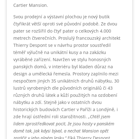
Cartier Mansion.
Svou prodejní a výstavní plochou je nový butik
čtyřikrát větší oproti své původní podobě. Ze dvou
pater se rozšířil do čtyř pater o celkových 4.000
metrech čtverečních. Proslulý francouzský architekt
Thierry Despont se v návrhu prostor soustředil
téměř výlučně na unikátní kusy a na zakázku
vyráběné zařízení. Navržen ve stylu honosných
panských domů, v interiéru byl kladen důraz na
design a umělecká řemesla. Prostory zaplnilo mezi
nespočtem jiných 35 unikátních druhů nábytku, 30
lustrů vyrobených dle původních originálů či 43
různých druhů látek a kůží použitých na ozdobení
nábytku a zdí. Stejně jako v ostatních dvou
historických budovách Cartier v Paříži a Londýně, i
zde hrají ústřední roli starožitnosti.
„Chtěl jsem
lidem zprostředkovat pocit, že jsou hosty v panském
domě tak, jak kdysi býval, a nechat Mansion opět
zazářit v jeho plném lesku,“
říká Thierry Despont.