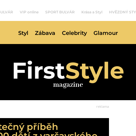
BULVÁR
VIP online
SPORT BULVÁR
Krása a Styl
HVĚZDNÝ STY
Styl
Zábava
Celebrity
Glamour
First
Style
magazine
reklama
utečný příběh
0 dětí z varšavského