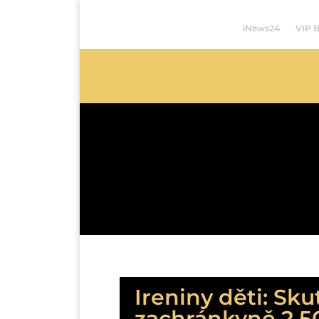
iNews24
VIP 
Ireniny děti: Sk
zachránkyně 2 50