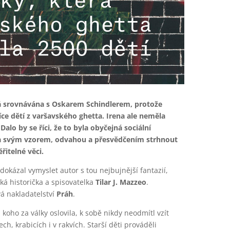
á srovnávána s Oskarem Schindlerem, protože
síce dětí z varšavského ghetta. Irena ale neměla
alo by se říci, že to byla obyčejná sociální
ěla svým vzorem, odvahou a přesvědčením strhnout
řitelné věci.
 dokázal vymyslet autor s tou nejbujnější fantazií,
á historička a spisovatelka
Tilar J. Mazzeo
.
á nakladatelství
Práh
.
 koho za války oslovila, k sobě nikdy neodmítl vzít
h, krabicích i v rakvích. Starší děti prováděli