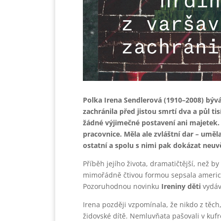
Polka Irena Sendlerová (1910–2008) býv
zachránila před jistou smrtí dva a půl ti
žádné výjimečné postavení ani majetek. D
pracovnice. Měla ale zvláštní dar – um
ostatní a spolu s nimi pak dokázat neuvě
Příběh jejího života, dramatičtější, než by
mimořádně čtivou formou sepsala americk
Pozoruhodnou novinku
Ireniny děti
vydáv
Irena později vzpomínala, že nikdo z těch,
židovské dítě. Nemluvňata pašovali v kufrec