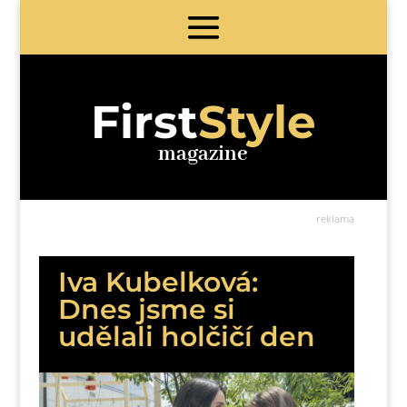
First
Style
magazine
reklama
Iva Kubelková:
Dnes jsme si
udělali holčičí den