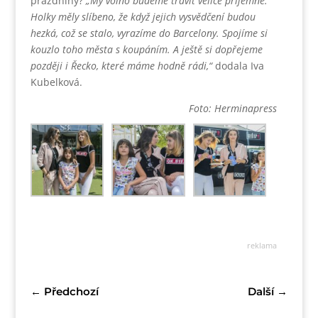
prázdniny?
„My volno budeme trávit velice příjemně.
Holky měly slíbeno, že když jejich vysvědčení budou
hezká, což se stalo, vyrazíme do Barcelony. Spojíme si
kouzlo toho města s koupáním. A ještě si dopřejeme
později i Řecko, které máme hodně rádi,“
dodala Iva
Kubelková.
Foto: Herminapress
reklama
←
Předchozí
Další
→