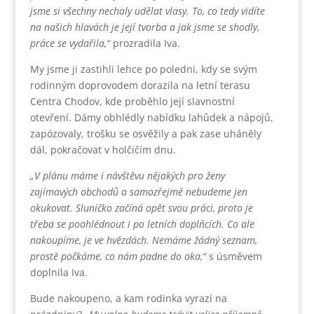
jsme si všechny nechaly udělat vlasy. To, co tedy vidíte
na našich hlavách je její tvorba a jak jsme se shodly,
práce se vydařila,“
prozradila Iva.
My jsme ji zastihli lehce po poledni, kdy se svým
rodinným doprovodem dorazila na letní terasu
Centra Chodov, kde proběhlo její slavnostní
otevření. Dámy obhlédly nabídku lahůdek a nápojů,
zapózovaly, trošku se osvěžily a pak zase uháněly
dál, pokračovat v holčičím dnu.
„V plánu máme i návštěvu nějakých pro ženy
zajímavých obchodů a samozřejmě nebudeme jen
okukovat. Sluníčko začíná opět svou práci, proto je
třeba se poohlédnout i po letních doplňcích. Co ale
nakoupíme, je ve hvězdách. Nemáme žádný seznam,
prostě počkáme, co nám padne do oka,“
s úsměvem
doplnila Iva.
Bude nakoupeno, a kam rodinka vyrazí na