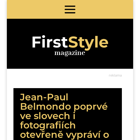
First
Style
magazine
reklama
Jean-Paul
Belmondo poprvé
ve slovech i
fotografiích
otevřeně vypráví o