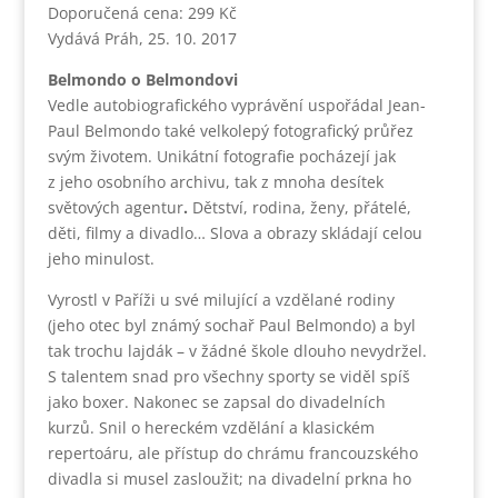
Doporučená cena: 299 Kč
Vydává Práh, 25. 10. 2017
Belmondo o Belmondovi
Vedle autobiografického vyprávění uspořádal Jean-
Paul Belmondo také velkolepý fotografický průřez
svým životem. Unikátní fotografie pocházejí jak
z jeho osobního archivu, tak z mnoha desítek
světových agentur
.
Dětství, rodina, ženy, přátelé,
děti, filmy a divadlo… Slova a obrazy skládají celou
jeho minulost.
Vyrostl v Paříži u své milující a vzdělané rodiny
(jeho otec byl známý sochař Paul Belmondo) a byl
tak trochu lajdák – v žádné škole dlouho nevydržel.
S talentem snad pro všechny sporty se viděl spíš
jako boxer. Nakonec se zapsal do divadelních
kurzů. Snil o hereckém vzdělání a klasickém
repertoáru, ale přístup do chrámu francouzského
divadla si musel zasloužit; na divadelní prkna ho