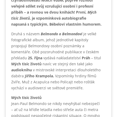
čtyřiaosmdesáti letech vůbec poprvé rozhodl
veřejně sdílet svůj vzrušující osobní i profesní
příběh – a rovnou ve dvou knihách! První,
Mých
tisíc životů
, je vzpomínková autobiografie
napsaná s typickým, Bébelovi vlastním humorem.
Druhá s názvem
Belmondo o Belmondovi
je velké
fotografické album, jehož jednotlivé kapitoly
propojují Belmondovy osobní poznámky a
komentáře. Obě pozoruhodné publikace v českém
překladu
25. října
vydává nakladatelství
Práh
– titul
Mých tisíc životů
navíc ve stejný den také jako
audioknihu
v mistrovské interpretaci dlouholetého
dabéra
Jiřího Krampola.
Vzpomínky hrdiny filmů
Zvíře, Muž z Acapulca nebo Policajt nebo rošťák
vychází v audioverzi ve světové premiéře.
Mých tisíc životů
Jean-Paul Belmondo se nikdy nevyhýbal nebezpečí
– ať už na křídle letadla nebo střeše auta či metra
podstoupil nespočetné riskantní situace. O mnoho