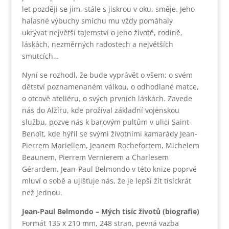
let později se jim, stále s jiskrou v oku, směje. Jeho
halasné výbuchy smíchu mu vždy pomáhaly
ukrývat největší tajemství o jeho životě, rodině,
láskách, nezměrných radostech a největších
smutcích…
Nyní se rozhodl, že bude vyprávět o všem: o svém
dětství poznamenaném válkou, o odhodlané matce,
o otcově ateliéru, o svých prvních láskách. Zavede
nás do Alžíru, kde prožíval základní vojenskou
službu, pozve nás k barovým pultům v ulici Saint-
Benoît, kde hýřil se svými životními kamarády Jean-
Pierrem Mariellem, Jeanem Rochefortem, Michelem
Beaunem, Pierrem Vernierem a Charlesem
Gérardem. Jean-Paul Belmondo v této knize poprvé
mluví o sobě a ujišťuje nás, že je lepší žít tisíckrát
než jednou.
Jean-Paul Belmondo – Mých tisíc životů (biografie)
Formát 135 x 210 mm, 248 stran, pevná vazba