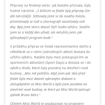
Přípravy na finálový večer, jak Natálie přiznala, byly
hodně náročné.
„S blížícím se finále byly přípravy čím
dál náročnější. Stěhovaly jsme se do nového hotelu,
přemísťovaly se lodí a choreografii nacvičovaly celé
dny. Byly jsme skoro dvacet čtyři hodin vzhůru. Snažila
jsem se si každý den užívat, ale netušila jsem, jak
vyčerpávající program bude.“
V průběhu příprav se české reprezentantce dařilo a
několikrát se v rámci jednotlivých aktivit dostala do
užšího výběru. Natálie byla mezi postupujícími ve
sportovních aktivitách (Sport Days) a dostala se i do
výběru dívek, které byly pozvány na otevření nové
budovy. „
Moc mě potěšilo, když jsem pár dnů před
finále byla mezi dvaceti vybranými dívkami a
zástupkyněmi za Miss World a byla jsem pozvána na
otevírání nové budovy, ve které po Miss World vystoupí
zpěvák Bruno Mars.
“
Účelem Miss World je poukazovat na propojení