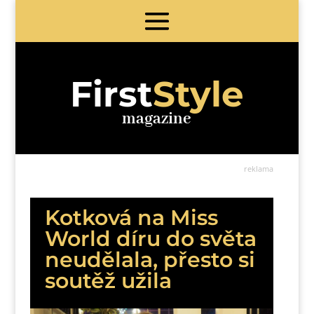
First
Style
magazine
reklama
Kotková na Miss
World díru do světa
neudělala, přesto si
soutěž užila