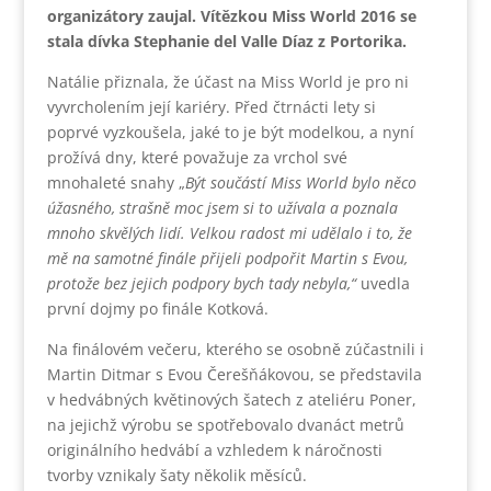
organizátory zaujal. Vítězkou Miss World 2016 se
stala dívka Stephanie del Valle Díaz z Portorika.
Natálie přiznala, že účast na Miss World je pro ni
vyvrcholením její kariéry. Před čtrnácti lety si
poprvé vyzkoušela, jaké to je být modelkou, a nyní
prožívá dny, které považuje za vrchol své
mnohaleté snahy „
Být součástí Miss World bylo něco
úžasného, strašně moc jsem si to užívala a poznala
mnoho skvělých lidí. Velkou radost mi udělalo i to, že
mě na samotné finále přijeli podpořit Martin s Evou,
protože bez jejich podpory bych tady nebyla,“
uvedla
první dojmy po finále Kotková.
Na finálovém večeru, kterého se osobně zúčastnili i
Martin Ditmar s Evou Čerešňákovou, se představila
v hedvábných květinových šatech z ateliéru Poner,
na jejichž výrobu se spotřebovalo dvanáct metrů
originálního hedvábí a vzhledem k náročnosti
tvorby vznikaly šaty několik měsíců.