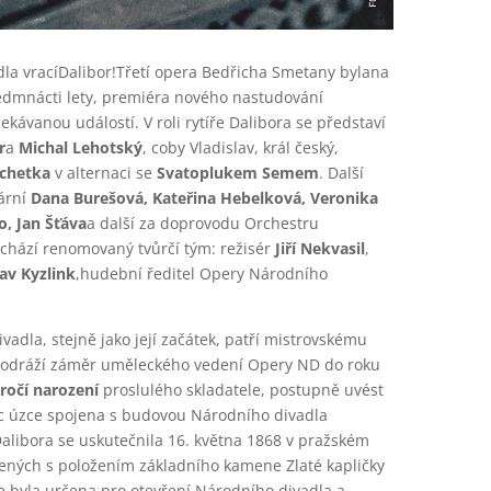
dla vracíDalibor!Třetí opera Bedřicha Smetany bylana
edmnácti lety, premiéra nového nastudování
kávanou událostí. V roli rytíře Dalibora se představí
r
a
Michal Lehotský
, coby Vladislav, král český,
chetka
v alternaci se
Svatoplukem Semem
. Další
vární
Dana Burešová, Kateřina Hebelková, Veronika
o, Jan Šťáva
a další za doprovodu Orchestru
chází renomovaný tvůrčí tým: režisér
Jiří Nekvasil
,
lav Kyzlink
,hudební ředitel Opery Národního
adla, stejně jako její začátek, patří mistrovskému
ů odráží záměr uměleckého vedení Opery ND do roku
ýročí narození
proslulého skladatele, postupně uvést
íc úzce spojena s budovou Národního divadla
alibora se uskutečnila 16. května 1868 v pražském
ených s položením základního kamene Zlaté kapličky
še byla určena pro otevření Národního divadla a