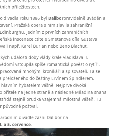
ních příležitostech.
o divadla roku 1886 byl
Dalibor
pravidelně uváděn a
avení. Pražská opera s ním slavila zahraniční
a Edinburghu. Jedním z prvních zahraničních
deňská inscenace ctitele Smetanova díla Gustava
lovali např. Karel Burian nebo Beno Blachut.
ckých událostí doby vlády krále Vladislava II.
domí vstoupila spíše romantická pověst o rytíři,
 zpracovaná mnohými kronikáři a spisovateli. Ta se
ga přeloženého do češtiny Ervínem Špindlerem.
ou hlavním hybatelem vášně. Nejprve divoká
o přítele na jedné straně a následně Miladina snaha
střídá stejně prudká vzájemná milostná vášeň. Tu
or původně poštval.
árodním divadle zazní Dalibor na
4. a 5. července
.