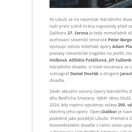
Po Libuši se na repertoár Národního diva
naší první scéně hrána naposledy před s
Dalibora
27. června
je tedy mimořádně oče
oceňovaní slovenští tenoristé
Peter Berge
vystoupí sólista Vídeňské opery
Adam Pla
postavy romantické tragédie na jevišti zt
Holbová, Alžběta Poláčková, Jiří Sulženk
Národního divadla. U nové inscenace se s
scénograf
Daniel Dvořák
a dirigent
Jaros
divadla.
Závěr aktuální sezony Opery Národního div
dílu Bedřicha Smetany. Výběr obou titul
2024, kdy naplno vypuknou oslavy
200. v
všechny jeho opery. Opera
Dalibor
je nav
podobně jako pozdější Libuše. Premiéra D
Novoměstském divadle v rámci oslav spoj
a dirigoval ji sám Bedřich Smetana. Libu