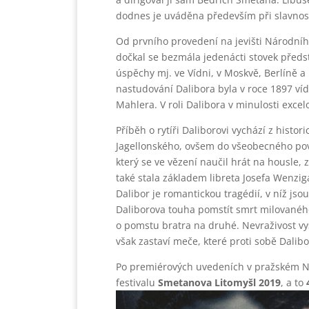
dodnes je uváděna především při slavnost
Od prvního provedení na jevišti Národníh
dočkal se bezmála jedenácti stovek předst
úspěchy mj. ve Vídni, v Moskvě, Berlíně 
nastudování Dalibora byla v roce 1897 ví
Mahlera. V roli Dalibora v minulosti exce
Příběh o rytíři Daliborovi vychází z histori
Jagellonského, ovšem do všeobecného pově
který se ve vězení naučil hrát na housle,
také stala základem libreta Josefa Wenzi
Dalibor je romantickou tragédií, v níž js
Daliborova touha pomstít smrt milovanéh
o pomstu bratra na druhé. Nevraživost vy
však zastaví meče, které proti sobě Dalib
Po premiérových uvedeních v pražském N
festivalu
Smetanova Litomyšl 2019
, a to