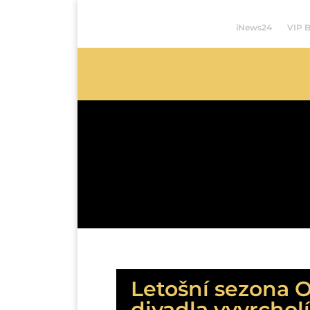
iNews24
VIP 
Letošní sezona 
divadla vyvrcho