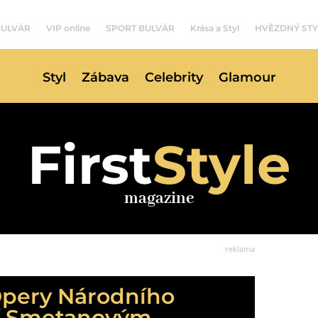
BULVÁR
VIP online
SPORT BULVÁR
Krása a Styl
HVĚZDNÝ STY
Styl
Zábava
Celebrity
Glamour
First
Style
magazine
reklama
Opery Národního
lí Smetanovým