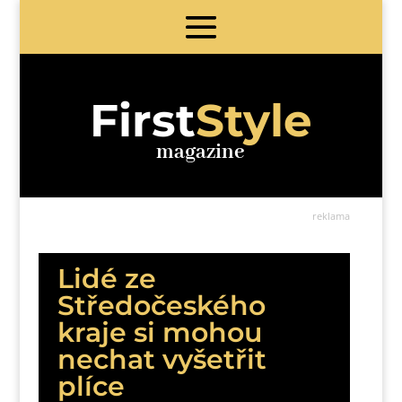
First
Style
magazine
reklama
Lidé ze
Středočeského
kraje si mohou
nechat vyšetřit
plíce