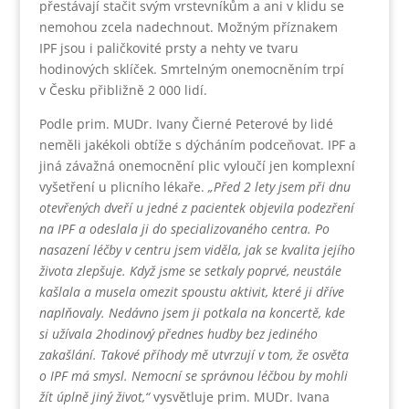
přestávají stačit svým vrstevníkům a ani v klidu se
nemohou zcela nadechnout. Možným příznakem
IPF jsou i paličkovité prsty a nehty ve tvaru
hodinových sklíček. Smrtelným onemocněním trpí
v Česku přibližně 2 000 lidí.
Podle prim. MUDr. Ivany Čierné Peterové by lidé
neměli jakékoli obtíže s dýcháním podceňovat. IPF a
jiná závažná onemocnění plic vyloučí jen komplexní
vyšetření u plicního lékaře.
„Před 2 lety jsem při dnu
otevřených dveří u jedné z pacientek objevila podezření
na IPF a odeslala ji do specializovaného centra. Po
nasazení léčby v centru jsem viděla, jak se kvalita jejího
života zlepšuje. Když jsme se setkaly poprvé, neustále
kašlala a musela omezit spoustu aktivit, které ji dříve
naplňovaly. Nedávno jsem ji potkala na koncertě, kde
si užívala 2hodinový přednes hudby bez jediného
zakašlání. Takové příhody mě utvrzují v tom, že osvěta
o IPF má smysl. Nemocní se správnou léčbou by mohli
žít úplně jiný život,“
vysvětluje prim. MUDr. Ivana