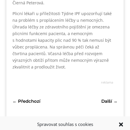
Čierná Peterová.
Plicní lékaři u příležitosti Týdne IPF upozorňují také
na problém s proplácením léčby u nemocných.
Úhrada léčby ze zdravotního pojištění je omezena
plicními funkcemi pacienta, a nemocným
s hodnotami kapacity plic nad 90 % tak nemusí být
vůbec proplácena. Na správnou péči čeká až
čtvrtina pacientů. Včasná léčba před rozvojem
výrazných obtíží přitom může nemocným výrazně
zkvalitnit a prodloužit život.
reklama
←
Předchozí
Další
→
Spravovat souhlas s cookies