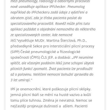
mezi pneumology, radiology a odbornými pracovišti
nově usnadňuje aplikace IPFchecker. Pneumolog
například do IPFcheckeru zadá údaje z vyšetření a
obratem zjistí, zda je třeba pacienta poslat do
specializovaného pracoviště. Rovněž může přes tuto
aplikaci požádat o objednání nemocného do některého
ze specializovaných center, kde nemocné
léčí,“
vysvětluje MUDr. Martina Šterclová, Ph.D.,
předsedkyně Sekce pro intersticiální plicní procesy
(SIPP) České pneumologické a ftizeologické
společnosti (ČPFS) ČLS JEP, a dodává: „
IPF neumíme
vyléčit, ale včasným podáním léků jsme schopni úbytek
plicních funkcí zpomalit. Život pacienta lze prodloužit
až o polovinu. Neléčení nemocní bohužel zpravidla do
3 let umírají.“
IPF je onemocnění, které poškozuje plicní sklípky.
Jemná plicní tkáň se mění na husté vazivo a kvůli
tomu plíce tuhnou. Změna je nevratná. Nemoc se
nejčastěji projevuje dušností a ašlem. Pacienti