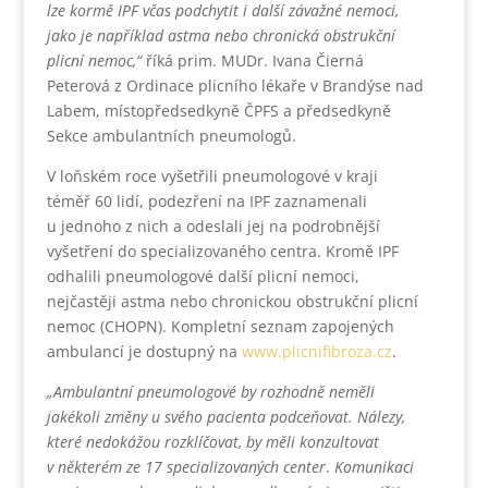
lze kormě IPF včas podchytit i další závažné nemoci,
jako je například astma nebo chronická obstrukční
plicní nemoc,“
říká prim. MUDr. Ivana Čierná
Peterová z Ordinace plicního lékaře v Brandýse nad
Labem, místopředsedkyně ČPFS a předsedkyně
Sekce ambulantních pneumologů.
V loňském roce vyšetřili pneumologové v kraji
téměř 60 lidí, podezření na IPF zaznamenali
u jednoho z nich a odeslali jej na podrobnější
vyšetření do specializovaného centra. Kromě IPF
odhalili pneumologové další plicní nemoci,
nejčastěji astma nebo chronickou obstrukční plicní
nemoc (CHOPN). Kompletní seznam zapojených
ambulancí je dostupný na
www.plicnifibroza.cz
.
„Ambulantní pneumologové by rozhodně neměli
jakékoli změny u svého pacienta podceňovat. Nálezy,
které nedokážou rozklíčovat, by měli konzultovat
v některém ze 17 specializovaných center
.
Komunikaci