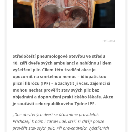
reklama
Středočeští pneumologové otevřou ve středu
18. září dveře svých ambulancí a nabídnou lidem
vyšetření plic. Cílem této tradiční akce je
upozornit na smrtelnou nemoc – idiopatickou
plicní fibrózu (IPF) – a zachytit ji včas. Zájemci si
mohou nechat prověřit stav svých plic bez
objednání a doporučení praktického lékaře. Akce
je součástí celorepublikového Týdne IPF.
„Dne otevřených dveří se účastníme pravidelně.
Přicházejí k nám i zdraví lidé, kteří si chtějí pouze
prověřit stav svých plic. Při preventivních vyšetřeních