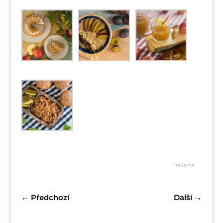
reklama
←
Předchozí
Další
→