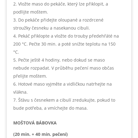
Vložte maso do pekáče, který lze přiklopit, a
podlijte moštem.
Do pekáče přidejte oloupané a rozdrcené
stroužky česneku a nasekanou cibuli.
Pekáč přiklopte a vložte do trouby předehřáté na
200 °C. Pečte 30 min. a poté snižte teplotu na 150
°C.
Pečte ještě 4 hodiny, nebo dokud se maso
nebude rozpadat. V průběhu pečení maso občas
přelijte moštem.
Hotové maso vyjměte a vidličkou natrhejte na
vlákna.
Šťávu s česnekem a cibulí zredukujte, pokud to
bude potřeba, a vmíchejte do masa.
MOŠTOVÁ BÁBOVKA
(20 min. + 40 min. pečení)