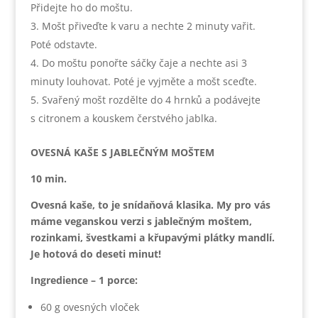
Přidejte ho do moštu.
Mošt přiveďte k varu a nechte 2 minuty vařit.
Poté odstavte.
Do moštu ponořte sáčky čaje a nechte asi 3
minuty louhovat. Poté je vyjměte a mošt sceďte.
Svařený mošt rozdělte do 4 hrnků a podávejte
s citronem a kouskem čerstvého jablka.
OVESNÁ KAŠE S JABLEČNÝM MOŠTEM
10 min.
Ovesná kaše, to je snídaňová klasika. My pro vás
máme veganskou verzi s jablečným moštem,
rozinkami, švestkami a křupavými plátky mandlí.
Je hotová do deseti minut!
Ingredience – 1 porce:
60 g ovesných vloček