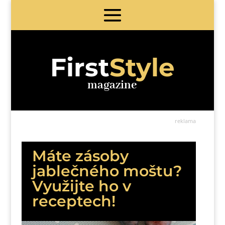
First
Style
magazine
reklama
Máte zásoby
jablečného moštu?
Využijte ho v
receptech!