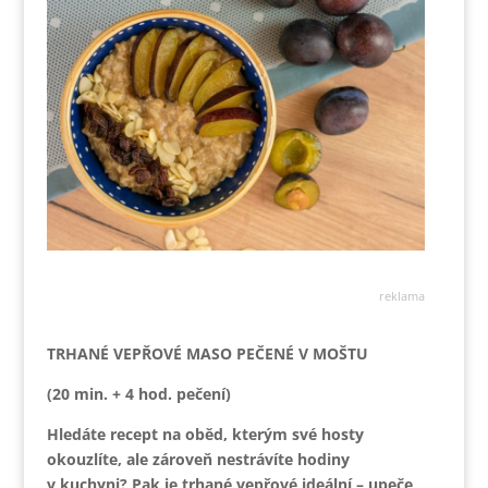
reklama
TRHANÉ VEPŘOVÉ MASO PEČENÉ V MOŠTU
(20 min. + 4 hod. pečení)
Hledáte recept na oběd, kterým své hosty
okouzlíte, ale zároveň nestrávíte hodiny
v kuchyni? Pak je trhané vepřové ideální – upeče