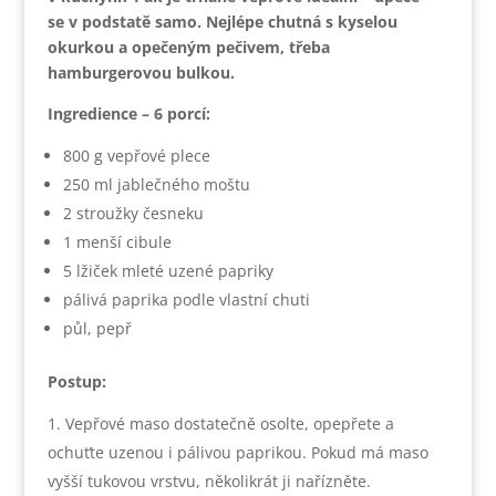
se v podstatě samo. Nejlépe chutná s kyselou
okurkou a opečeným pečivem, třeba
hamburgerovou bulkou.
Ingredience – 6 porcí:
800 g vepřové plece
250 ml jablečného moštu
2 stroužky česneku
1 menší cibule
5 lžiček mleté uzené papriky
pálivá paprika podle vlastní chuti
půl, pepř
Postup:
Vepřové maso dostatečně osolte, opepřete a
ochuťte uzenou i pálivou paprikou. Pokud má maso
vyšší tukovou vrstvu, několikrát ji nařízněte.