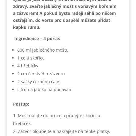
zdravý. Svařte jablečný mošt s voňavým kořením
a zázvorem! A pokud byste raději sáhli po něčem
ostřejším, do verze pro dospělé můžete přidat
kapku rumu.
Ingredience – 4 porce:
800 ml jablečného moštu
1 celá skořice
4 hřebíčky
2 cm čerstvého zázvoru
2 sáčky černého čaje
citron a jablko na podávání
Postup:
Mošt nalijte do hrnce a přidejte skořici a
hřebíček.
Zázvor oloupejte a nakrájejte na tenké plátky.