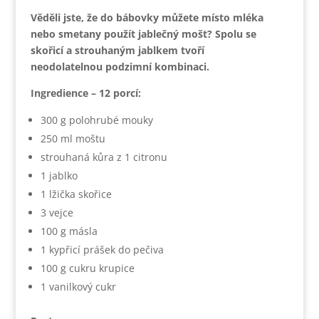
Věděli jste, že do bábovky můžete místo mléka
nebo smetany použít jablečný mošt? Spolu se
skořicí a strouhaným jablkem tvoří
neodolatelnou podzimní kombinaci.
Ingredience – 12 porcí:
300 g polohrubé mouky
250 ml moštu
strouhaná kůra z 1 citronu
1 jablko
1 lžička skořice
3 vejce
100 g másla
1 kypřicí prášek do pečiva
100 g cukru krupice
1 vanilkový cukr