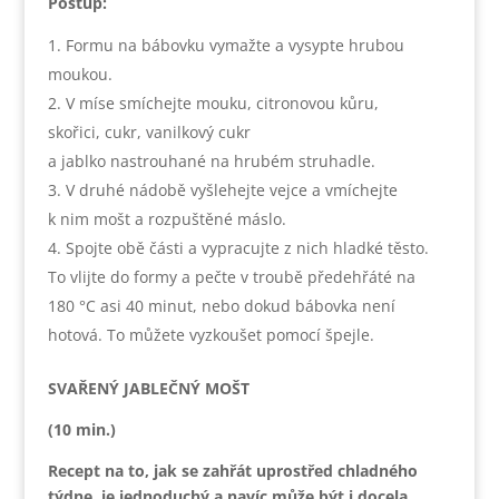
Postup:
Formu na bábovku vymažte a vysypte hrubou
moukou.
V míse smíchejte mouku, citronovou kůru,
skořici, cukr, vanilkový cukr
a jablko nastrouhané na hrubém struhadle.
V druhé nádobě vyšlehejte vejce a vmíchejte
k nim mošt a rozpuštěné máslo.
Spojte obě části a vypracujte z nich hladké těsto.
To vlijte do formy a pečte v troubě předehřáté na
180 °C asi 40 minut, nebo dokud bábovka není
hotová. To můžete vyzkoušet pomocí špejle.
SVAŘENÝ JABLEČNÝ MOŠT
(10 min.)
Recept na to, jak se zahřát uprostřed chladného
týdne, je jednoduchý a navíc může být i docela