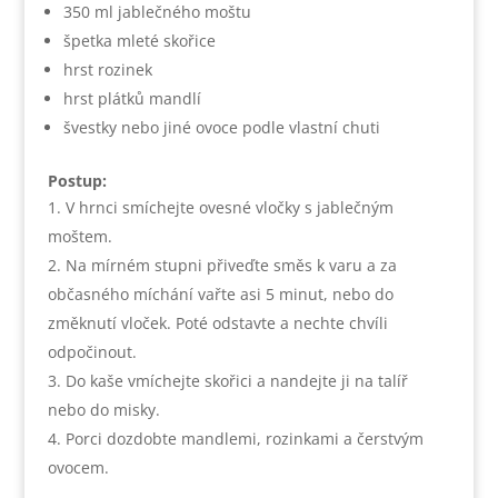
350 ml jablečného moštu
špetka mleté skořice
hrst rozinek
hrst plátků mandlí
švestky nebo jiné ovoce podle vlastní chuti
Postup:
V hrnci smíchejte ovesné vločky s jablečným
moštem.
Na mírném stupni přiveďte směs k varu a za
občasného míchání vařte asi 5 minut, nebo do
změknutí vloček. Poté odstavte a nechte chvíli
odpočinout.
Do kaše vmíchejte skořici a nandejte ji na talíř
nebo do misky.
Porci dozdobte mandlemi, rozinkami a čerstvým
ovocem.