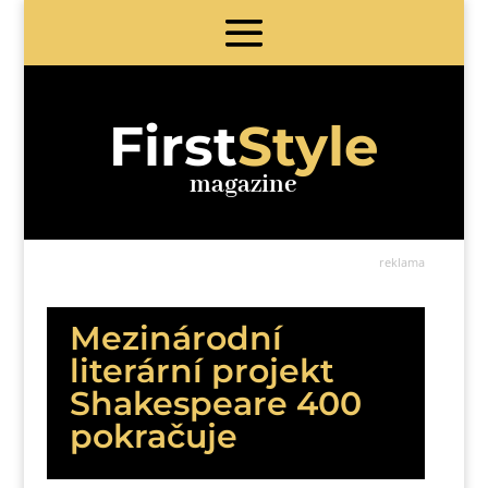
First
Style
magazine
reklama
Mezinárodní
literární projekt
Shakespeare 400
pokračuje