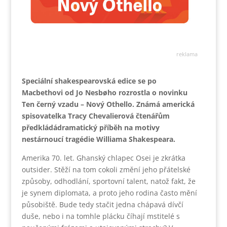
reklama
Speciální shakespearovská edice se po
Macbethovi od Jo Nesbøho rozrostla o novinku
Ten černý vzadu – Nový Othello. Známá americká
spisovatelka Tracy Chevalierová čtenářům
předkládádramatický příběh na motivy
nestárnoucí tragédie Williama Shakespeara.
Amerika 70. let. Ghanský chlapec Osei je zkrátka
outsider. Stěží na tom cokoli změní jeho přátelské
způsoby, odhodlání, sportovní talent, natož fakt, že
je synem diplomata, a proto jeho rodina často mění
působiště. Bude tedy stačit jedna chápavá dívčí
duše, nebo i na tomhle plácku číhají mstitelé s