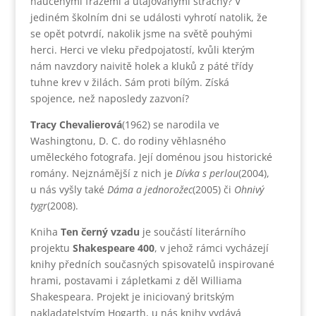
naučenými frázemi a utajovanými strachy? V
jediném školním dni se události vyhrotí natolik, že
se opět potvrdí, nakolik jsme na světě pouhými
herci. Herci ve vleku předpojatostí, kvůli kterým
nám navzdory naivitě holek a kluků z páté třídy
tuhne krev v žilách. Sám proti bílým. Získá
spojence, než naposledy zazvoní?
Tracy Chevalierová
(1962) se narodila ve
Washingtonu, D. C. do rodiny věhlasného
uměleckého fotografa. Její doménou jsou historické
romány. Nejznámější z nich je
Dívka s perlou
(2004),
u nás vyšly také
Dáma a jednorožec
(2005) či
Ohnivý
tygr
(2008).
Kniha
Ten černý vzadu
je součástí literárního
projektu
Shakespeare 400
, v jehož rámci vycházejí
knihy předních současných spisovatelů inspirované
hrami, postavami i zápletkami z děl Williama
Shakespeara. Projekt je iniciovaný britským
nakladatelstvím Hogarth, u nás knihy vydává