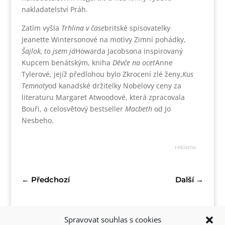
nakladatelství Práh.
Zatím vyšla
Trhlina v čase
britské spisovatelky
Jeanette Wintersonové na motivy Zimní pohádky,
Šajlok, to jsem já
Howarda Jacobsona inspirovaný
Kupcem benátským, kniha
Děvče na ocet
Anne
Tylerové, jejíž předlohou bylo Zkrocení zlé ženy,
Kus
Temnoty
od kanadské držitelky Nobelovy ceny za
literaturu Margaret Atwoodové, která zpracovala
Bouři, a celosvětový bestseller
Macbeth
od Jo
Nesbeho.
reklama
←
Předchozí
Další
→
Spravovat souhlas s cookies