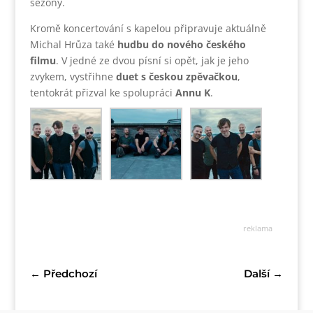
sezóny.
Kromě koncertování s kapelou připravuje aktuálně
Michal Hrůza také
hudbu do nového českého
filmu
. V jedné ze dvou písní si opět, jak je jeho
zvykem, vystřihne
duet s českou zpěvačkou
,
tentokrát přizval ke spolupráci
Annu K
.
reklama
←
Předchozí
Další
→