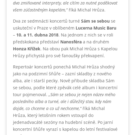
dva zmiňované interprety, ale cítím za nutné poděkovat
všem zúčastněným kapelám,“
říká Michal Hrůza.
Dva ze sedmnácti koncertů turné
Sám se sebou
se
uskuteční v Praze v oblíbeném
Lucerna Music Baru
–
10. a 11. dubna 2018
. Na jednom z nich se v roli
předskokana představí
Nanosféra
a na druhém
Honza Křížek
. Na obou pak Michal Hrůza s Kapelou
Hrůzy přichystá pro své fanoušky překvapení.
Repertoár koncertů ponechá Michal Hrůza shodný
jako na podzimní šňůře – zazní skladby z nového
alba, ale i starší pecky. Nově přibude skladba Sám
se sebou, podle které zpěvák celé album i koncertní
tour pojmenoval.
„Sám se sebou je nejen název mého
posledního alba a turné, ale i důležitý stav, kdy nám
dojde, co chceme a co už nechceme,“
říká Michal
Hrůza, který letošním rokem vstoupil do
jedenadvacáté sezóny na hudební scéně. Po jarní
koncertní šňůře vyrazí s kapelou do letní festivalové