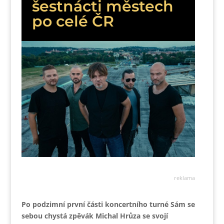
šestnácti městech
po celé ČR
reklama
Po podzimní první části koncertního turné Sám se
sebou chystá zpěvák Michal Hrůza se svojí