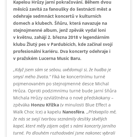
Kapelou Hrůzy jarní pokračování. Během dvou
měsíců zavítá za fanoušky do šestnácti měst a
odehraje sedmnáct koncertů v kulturních
domech a klubech. Šňůru, která navazuje na
stejnojmenné album, jenž zpěvák vydal loni
v květnu, zahájí 2. března 2018 v legendárním
klubu Žlutý pes v Pardubicích, kde začínal svojí
profesionální kariéru. Dva koncerty odehraje i
v pražském Lucerna Music Baru.
„Když jsem sám se sebou, uvědomuji si, že hudba je
smysl mého života.“
říká ke koncertnímu turné
pojmenovaném po stejnojmenné desce Michal
Hrůza. Oproti podzimnímu turné bude jarní šňůra
Michala Hrůzy ozvláštněna o nové předskokany –
zpěváka
Honzu Křížka
(v minulosti Blue Effect a
Walk Choc Ice) a kapelu
Nanosféra
.
„Překvapilo mě,
že nás se svojí tvorbou seznámily desítky skvělých
kapel, které měly zájem odjet s námi koncerty jarního
turné. Po dlouhém rozhodování jsme nakonec vybrali