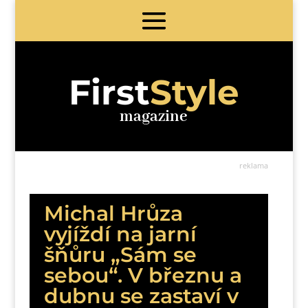
First
Style
magazine
reklama
Michal Hrůza
vyjíždí na jarní
šňůru „Sám se
sebou“. V březnu a
dubnu se zastaví v